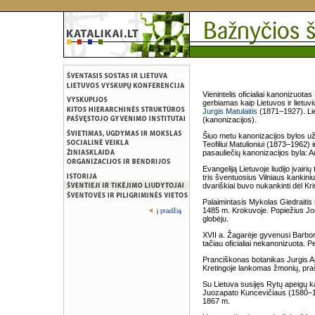
Vienintelis oficialiai kanonizuota
gerbiamas kaip Lietuvos ir lietu
Jurgis Matulaitis
(1871–1927). Liet
(kanonizacijos).
Šiuo metu kanonizacijos bylos u
Teofiliui Matulioniui (1873–1962)
pasauliečių kanonizacijos byla: 
Evangeliją Lietuvoje liudijo įvair
tris šventuosius Vilniaus kankinius
dvariškiai buvo nukankinti dėl Kr
Palaimintasis Mykolas Giedraitis n
1485 m. Krokuvoje. Popiežius Jona
į pradžią
globėju.
XVII a. Žagarėje gyvenusi Barbo
tačiau oficialiai nekanonizuota. 
Pranciškonas botanikas Jurgis A
Kretingoje lankomas žmonių, pra
Su Lietuva susijęs Rytų apeigų k
Juozapato Kuncevičiaus (1580–1
1867 m.