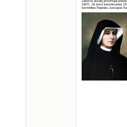
Lietuvos jėzuitų provincijai prik
1657). Jis buvo kanonizuotas 193
karmelitas Rapolas Juozapas Ka