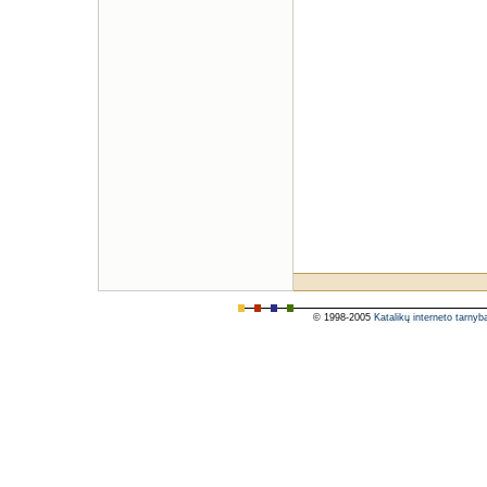
© 1998-2005
Katalikų interneto tarnyb