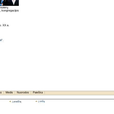
 moterų
i, kongregacijos
s. XX a.
i“.
as
Medis
Nuorodos
Paieška
į viršų
į pradžią