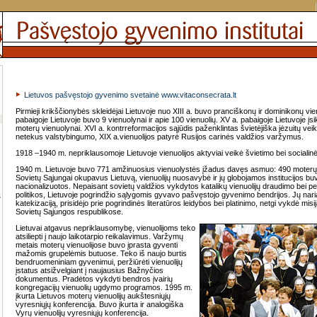
Lietuvos pašvęstojo gyvenimo svetainė www.vitaconsecrata.lt
Pirmieji krikščionybės skleidėjai Lietuvoje nuo XIII a. buvo pranciškonų ir dominikonų vien
pabaigoje Lietuvoje buvo 9 vienuolynai ir apie 100 vienuolių. XV a. pabaigoje Lietuvoje įsik
moterų vienuolynai. XVI a. kontrreformacijos sąjūdis paženklintas švietėjiška jėzuitų veikl
netekus valstybingumo, XIX a.vienuolijos patyrė Rusijos carinės valdžios varžymus.
1918 –1940 m. nepriklausomoje Lietuvoje vienuolijos aktyviai veikė švietimo bei socialinėj
1940 m. Lietuvoje buvo 771 amžinuosius vienuolystės įžadus davęs asmuo: 490 moterų 
Sovietų Sąjungai okupavus Lietuvą, vienuolijų nuosavybė ir jų globojamos institucijos bu
nacionalizuotos. Nepaisant sovietų valdžios vykdytos katalikų vienuolijų draudimo bei p
politikos, Lietuvoje pogrindžio sąlygomis gyvavo pašvęstojo gyvenimo bendrijos. Jų nari
katekizaciją, prisidėjo prie pogrindinės literatūros leidybos bei platinimo, netgi vykdė misi
Sovietų Sąjungos respublikose.
Lietuvai atgavus nepriklausomybę, vienuolijoms teko
atsiliepti į naujo laikotarpio reikalavimus. Varžymų
metais moterų vienuolijose buvo įprasta gyventi
mažomis grupelėmis butuose. Teko iš naujo burtis
bendruomeniniam gyvenimui, peržiūrėti vienuolijų
įstatus atsižvelgiant į naujausius Bažnyčios
dokumentus. Pradėtos vykdyti bendros įvairių
kongregacijų vienuolių ugdymo programos. 1995 m.
įkurta Lietuvos moterų vienuolijų aukštesniųjų
vyresniųjų konferencija. Buvo įkurta ir analogiška
Vyrų vienuolijų vyresniųjų konferencija.