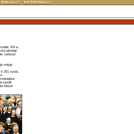
uoliai. XIV a.
ūrė pirmieji
a. Lietuvai
e srityje.
ir 281 vyras.
vo
ersekiojimo
ai vykdė
jas kitose