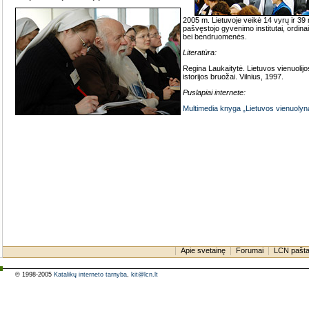
2005 m. Lietuvoje veikė 14 vyrų ir 39
pašvęstojo gyvenimo institutai, ordina
bei bendruomenės.
Literatūra:
Regina Laukaitytė. Lietuvos vienuolijo
istorijos bruožai. Vilnius, 1997.
Puslapiai internete:
Multimedia knyga „Lietuvos vienuolyna
Apie svetainę
Forumai
LCN pašt
© 1998-2005
Katalikų interneto tarnyba
,
kit@lcn.lt