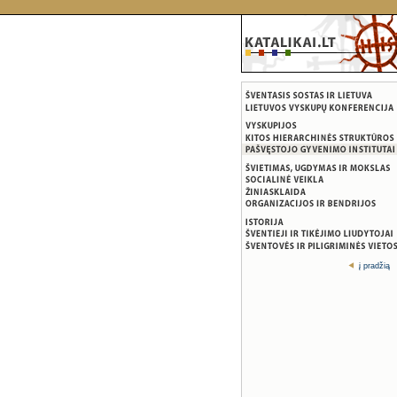
į pradžią