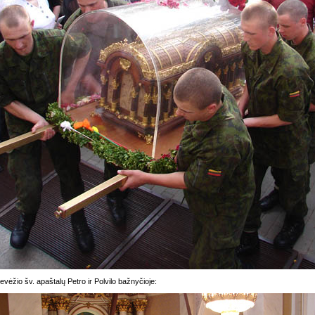
vėžio šv. apaštalų Petro ir Polvilo bažnyčioje: