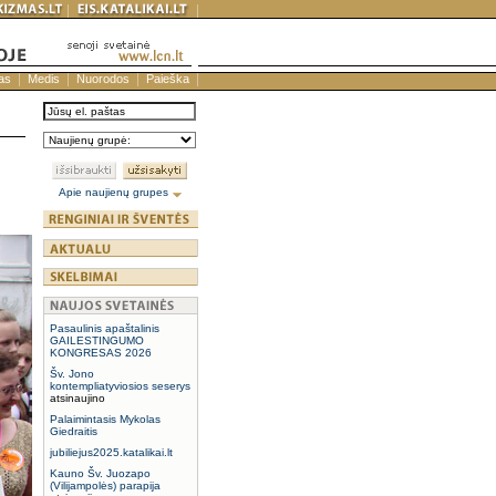
as
Medis
Nuorodos
Paieška
Apie naujienų grupes
Pasaulinis apaštalinis
GAILESTINGUMO
KONGRESAS 2026
Šv. Jono
kontempliatyviosios seserys
atsinaujino
Palaimintasis Mykolas
Giedraitis
jubiliejus2025.katalikai.lt
Kauno Šv. Juozapo
(Vilijampolės) parapija