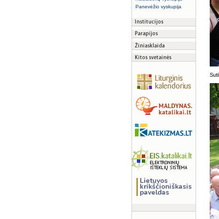
Panevėžio vyskupija
Sut