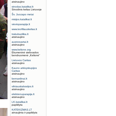
atsinaujino
sinodas.katalikai.lt
Sinodinis kelias Lietuvoje
Šv. Juozapo metai
misijos.katalikai.lt
vievioparapija.lt
www.teofiliauskelias.lt
trakubazilika.lt
atsinaujino
ausrosvartai.lt
atsinaujino
www.kelione.org
Ekumeninė sielovados
bendruomenė „Kelionė“
Lietuvos Caritas
atsinaujino
Kauno arkivyskupijos
Caritas
atsinaujino
bernardinai.lt
atsinaujino
vilniauskalvarijos.lt
atsinaujino
elektrenuparapija.lt
atsinaujino
LK.katalikai.lt
papildyta
KATEKIZMAS.LT
atnaujinta ir papildyta