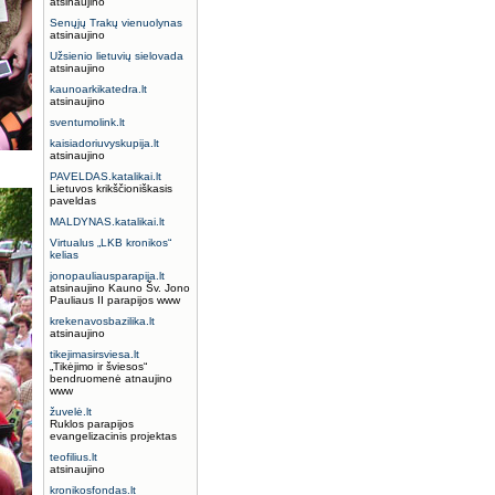
atsinaujino
Senųjų Trakų vienuolynas
atsinaujino
Užsienio lietuvių sielovada
atsinaujino
kaunoarkikatedra.lt
atsinaujino
sventumolink.lt
kaisiadoriuvyskupija.lt
atsinaujino
PAVELDAS.katalikai.lt
Lietuvos krikščioniškasis
paveldas
MALDYNAS.katalikai.lt
Virtualus „LKB kronikos“
kelias
jonopauliausparapija.lt
atsinaujino Kauno Šv. Jono
Pauliaus II parapijos www
krekenavosbazilika.lt
atsinaujino
tikejimasirsviesa.lt
„Tikėjimo ir šviesos“
bendruomenė atnaujino
www
žuvelė.lt
Ruklos parapijos
evangelizacinis projektas
teofilius.lt
atsinaujino
kronikosfondas.lt