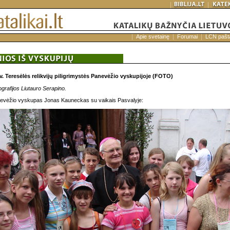
Apie svetainę
Forumai
LCN pašt
šv. Teresėlės relikvijų piligrimystės Panevėžio vyskupijoje (FOTO)
ografijos Liutauro Serapino.
evėžio vyskupas Jonas Kauneckas su vaikais Pasvalyje: