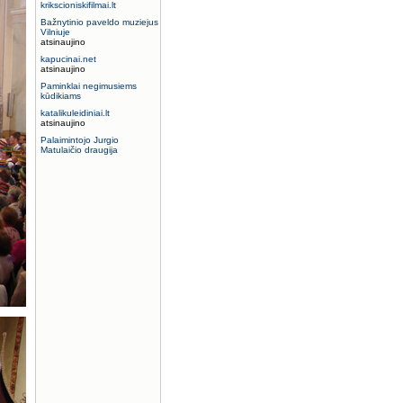
krikscioniskifilmai.lt
Bažnytinio paveldo muziejus
Vilniuje
atsinaujino
kapucinai.net
atsinaujino
Paminklai negimusiems
kūdikiams
katalikuleidiniai.lt
atsinaujino
Palaimintojo Jurgio
Matulaičio draugija