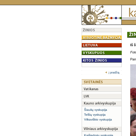
Iš 
Fot
Pan
į pradžią
Šiaulių vyskupija
Telšių vyskupija
Vilkaviškio vyskupija
Kaišiadorių vyskupija