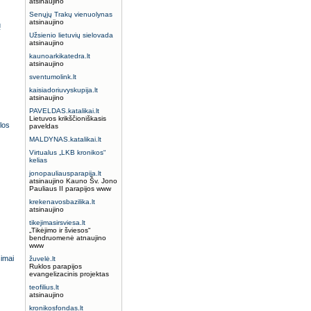
atsinaujino
Senųjų Trakų vienuolynas
atsinaujino
ų
Užsienio lietuvių sielovada
atsinaujino
kaunoarkikatedra.lt
atsinaujino
sventumolink.lt
kaisiadoriuvyskupija.lt
atsinaujino
PAVELDAS.katalikai.lt
Lietuvos krikščioniškasis
los
paveldas
MALDYNAS.katalikai.lt
Virtualus „LKB kronikos“
kelias
jonopauliausparapija.lt
atsinaujino Kauno Šv. Jono
Pauliaus II parapijos www
krekenavosbazilika.lt
atsinaujino
tikejimasirsviesa.lt
„Tikėjimo ir šviesos“
bendruomenė atnaujino
www
simai
žuvelė.lt
Ruklos parapijos
evangelizacinis projektas
teofilius.lt
atsinaujino
kronikosfondas.lt