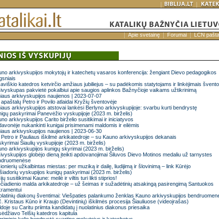
Apie svetainę
Forumai
LCN pašt
no arkivyskupijos mokytojų ir katechetų vasaros konferencija: žengiant Dievo pedagogikos
gsniais
kaviškio katedros ketvirčio amžiaus jubiliejus – su padėkomis statytojams ir linkėjimais švento
ivyskupas pakvietė pokalbiui apie saugios aplinkos Bažnyčioje vaikams užtikrinimą
niaus arkivyskupijos naujienos | 2023-07-07
 apaštalų Petro ir Povilo atlaidai Kryžių šventovėje
niaus arkivyskupijos atstovai lankėsi Berlyno arkivyskupijoje: svarbu kurti bendrystę
igų paskyrimai Panevėžio vyskupijoje (2023 m. birželis)
no arkivyskupijos Carito birželio susitikimai ir iniciatyvos
avonėje nukankinti kunigai prisimenami maldomis ir eilėmis
niaus arkivyskupijos naujienos | 2023-06-30
 Petro ir Pauliaus iškilmė arkikatedroje – su Kauno arkivyskupijos dekanais
kyrimai Šiaulių vyskupijoje (2023 m. birželis)
no arkivyskupijos kunigų skyrimai (2023 m. birželis)
ivyskupijos globėjo dieną įteikti apdovanojimai Šiluvos Dievo Motinos medaliu už tarnystes
ndruomenėse
ionierių užkalbintas miestas: per muziką ir dailę, liudijimą ir šlovinimą – link Kūrėjo
šiadorių vyskupijos kunigų paskyrimai (2023 m. birželis)
ijų susitikimai Kaune: meilė ir viltis turi likti stiprios!
čiadienio malda arkikatedroje – už šeimas ir sužadėtinių atsakingą pasirengimą Santuokos
kramentui
latinių diakonų šventimai: Viešpaties palankumo ženklas Kauno arkivyskupijos bendruomene
. Kristaus Kūno ir Kraujo (Devintinių) iškilmės procesija Šiauliuose (videoįrašas)
doje su Caritu priimta kandidatų į nuolatinius diakonus priesaika
ėdžiavo Telšių katedros kapitula