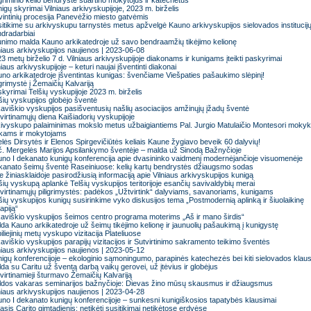
igriminio kelio bendrystė suartino mokytojus ir katechetus
igų skyrimai Vilniaus arkivyskupijoje, 2023 m. birželis
intinių procesija Panevėžio miesto gatvėmis
itikime su arkivyskupu tarnystės metus apžvelgė Kauno arkivyskupijos sielovados institucij
dradarbiai
nimo malda Kauno arkikatedroje už savo bendraamžių tikėjimo kelionę
niaus arkivyskupijos naujienos | 2023-06-08
3 metų birželio 7 d. Vilniaus arkivyskupijoje diakonams ir kunigams įteikti paskyrimai
niaus arkivyskupijoje – keturi naujai įšventinti diakonai
no arkikatedroje įšventintas kunigas: švenčiame Viešpaties pašaukimo slėpinį!
igrimystė į Žemaičių Kalvariją
kyrimai Telšių vyskupijoje 2023 m. birželis
šių vyskupijos globėjo šventė
kaviškio vyskupijos pasišventusių našlių asociacijos amžinųjų įžadų šventė
virtinamųjų diena Kaišiadorių vyskupijoje
ivyskupo palaiminimas mokslo metus užbaigiantiems Pal. Jurgio Matulaičio Montesori mokyk
kams ir mokytojams
lės Dirsytės ir Elenos Spirgevičiūtės keliais Kaune žygiavo beveik 60 dalyvių!
. Mergelės Marijos Apsilankymo šventėje – malda už Sinodą Bažnyčioje
no I dekanato kunigų konferencija apie dvasininko vaidmenį modernėjančioje visuomenėje
anato šeimų šventė Raseiniuose: kelių kartų bendrystės džiaugsmo sodas
e žiniasklaidoje pasirodžiusią informaciją apie Vilniaus arkivyskupijos kunigą
šių vyskupą aplankė Telšių vyskupijos teritorijoje esančių savivaldybių merai
virtinamųjų piligrimystės: padėkos „Užtvirtink“ dalyviams, savanoriams, kunigams
šių vyskupijos kunigų susirinkime vyko diskusijos tema „Postmodernią aplinką ir šiuolaikinę
apiją“
kaviškio vyskupijos šeimos centro programa moterims „Aš ir mano širdis“
da Kauno arkikatedroje už šeimų tikėjimo kelionę ir jaunuolių pašaukimą į kunigystę
iliejinių metų vyskupo vizitacija Plateliuose
kaviškio vyskupijos parapijų vizitacijos ir Sutvirtinimo sakramento teikimo šventės
niaus arkivyskupijos naujienos | 2023-05-12
igų konferencijoje – ekologinio sąmoningumo, parapinės katechezės bei kiti sielovados klau
da su Caritu už šventą darbą vaikų gerovei, už įtėvius ir globėjus
virtinamieji šturmavo Žemaičių Kalvariją
dos vakaras seminarijos bažnyčioje: Dievas žino mūsų skausmus ir džiaugsmus
niaus arkivyskupijos naujienos | 2023-04-28
no I dekanato kunigų konferencijoje – sunkesni kunigiškosios tapatybės klausimai
asis Carito gimtadienis: netikėti susitikimai netikėtose erdvėse