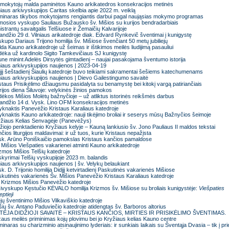
mokytojų malda paminėtos Kauno arkikatedros konsekracijos metinės
niaus arkivyskupijos Caritas skelbia apie 2022 m. veiklą
inaras tikybos mokytojams rengiantis darbui pagal naująsias mokymo programas
mosios vyskupo Sauliaus Bužausko šv. Mišios su kurijos bendradarbiais
istrantų savaitgalis Telšiuose ir Žemaičių Kalvarijoje
andžio 29 d. Vilniaus arikatedroje diak. Edvard Rynkevič šventimai į kunigystę
kupo Dariaus Trijono homilija šv. Mišiose švenčiant 50 metų jubiliejų
da Kauno arkikatedroje už šeimas ir ištikimos meilės liudijimą pasauliui
ėka už kardinolo Sigito Tamkevičiaus SJ kunigystę
ne minint Adelės Dirsytės gimtadienį – naujai pasakojama šventumo istorija
niaus arkivyskupijos naujienos | 2023-04-19
įjį šeštadienį Šiaulių katedroje buvo teikiami sakramentai šešiems katechumenams
niaus arkivyskupijos naujienos | Dievo Gailestingumo savaitė
staus Prisikėlimo džiaugsmu pasidalyta su benamystę bei kitokį vargą patiriančiais
ijos diena Šiluvoje: velykinės žinios pamokos
ėkos Mišios Molėtų bažnyčioje – už atliktus istorinės reikšmės darbus
andžio 14 d. Vysk. Lino OFM konsekracijos metinės
yknaktis Panevėžio Kristaus Karaliaus katedroje
yknaktis Kauno arkikatedroje: nauji tikėjimo broliai ir seserys mūsų Bažnyčios šeimoje
žiaus Kelias Senvagėje (Panevėžys)
žiojo penktadienio Kryžiaus kelyje – Kauną lankiusio šv. Jono Pauliaus II maldos tekstai
čios liturgijos maldavimai: ir už tuos, kurie Kristaus nepažįsta
k. Arūno Poniškaičio pamokslas Kristaus kančios pamaldose
 Mišios Viešpaties vakarienei atminti Kauno arkikatedroje
zmos Mišios Telšių katedroje
kyrimai Telšių vyskupijoje 2023 m. balandis
niaus arkivyskupijos naujienos | šv. Velykų belaukiant
k. D. Trijonio homilija Didįjį ketvirtadienį Paskutinės vakarienės Mišiose
kutinės vakarienės Šv. Mišios Panevėžio Kristaus Karaliaus katedroje
 Krizmos Mišios Panevėžio katedroje
ivyskupo Kęstučio KĖVALO homilija Krizmos šv. Mišiose su broliais kunigystėje:
Viešpaties
eptieji
ejų šventinimo Mišios Vilkaviškio katedroje
šių šv. Antano Paduviečio katedroje atidengtas šv. Barboros altorius
TĖJA DIDŽIOJI SAVAITĖ – KRISTAUS KANČIOS, MIRTIES IR PRISIKĖLIMO ŠVENTIMAS.
aus meilės priminimas kojų plovimu bei jo Kryžiaus kelias Kauno centre
inaras su charizminio atsinaujinimo lyderiais: ir sunkiais laikais su Šventąja Dvasia – tik į pri