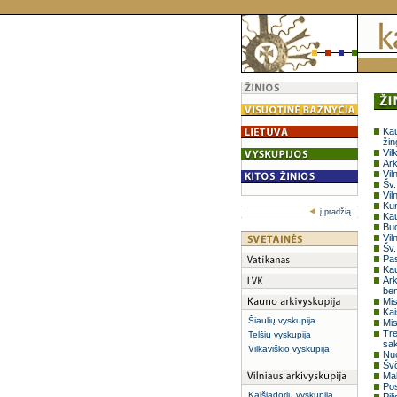
Kau
žin
Vil
Ark
Vil
Šv.
Vil
Kun
į pradžią
Kau
Bud
Vil
Šv.
Pas
Kau
Ark
be
Mis
Kai
Šiaulių vyskupija
Mis
Tre
Telšių vyskupija
sa
Vilkaviškio vyskupija
Nuo
Švč
Mal
Pos
Kaišiadorių vyskupija