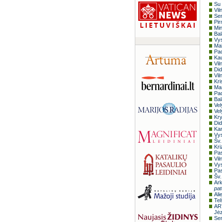
Su 
Vil
Sem
Pir
Min
Bal
Vys
Mal
Pad
Kau
Vil
Did
Vil
Kri
Mar
Pad
Bal
Vel
Vel
Kry
Did
Kan
Vys
Šv.
Kri
Pas
Vil
Vys
Pas
Šv.
Ark
pat
Ali
Tel
AR
Jėz
Sem