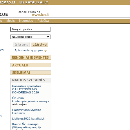
as
Medis
Nuorodos
Paieška
vei
Apie naujienų grupes
Pasaulinis apaštalinis
GAILESTINGUMO
KONGRESAS 2026
Šv. Jono
kontempliatyviosios seserys
atsinaujino
Palaimintasis Mykolas
Giedraitis
i
jubiliejus2025.katalikai.lt
Kauno Šv. Juozapo
(Vilijampolės) parapija