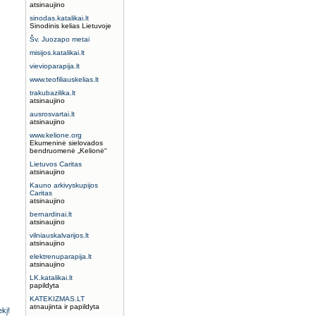
atsinaujino
sinodas.katalikai.lt
Sinodinis kelias Lietuvoje
Šv. Juozapo metai
misijos.katalikai.lt
vievioparapija.lt
www.teofiliauskelias.lt
trakubazilika.lt
atsinaujino
ausrosvartai.lt
atsinaujino
www.kelione.org
Ekumeninė sielovados
bendruomenė „Kelionė“
Lietuvos Caritas
atsinaujino
Kauno arkivyskupijos
Caritas
atsinaujino
bernardinai.lt
atsinaujino
vilniauskalvarijos.lt
atsinaujino
elektrenuparapija.lt
atsinaujino
LK.katalikai.lt
papildyta
KATEKIZMAS.LT
atnaujinta ir papildyta
ekį!