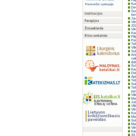
Pil
Kun
Panevėžio vyskupija
Dev
Sus
ben
Jau
Vil
202
Vil
Kau
Pil
Pas
Tel
Vil
Sut
Ark
vai
Ade
Švč
Kau
Dek
Api
Tel
Sut
Tel
par
Vil
Mal
Jub
Vil
Vil
Kun
Mal
Sut
Mal
Vil
Kau
34-