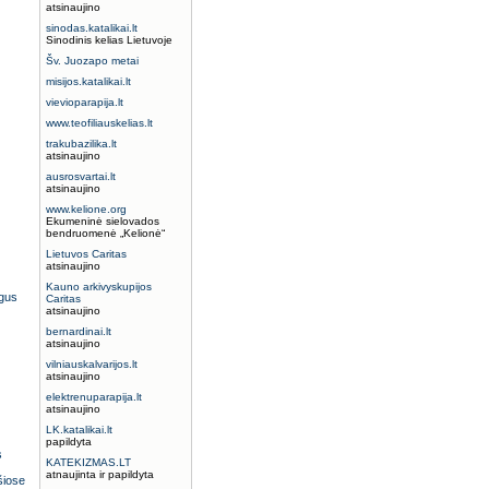
atsinaujino
sinodas.katalikai.lt
Sinodinis kelias Lietuvoje
Šv. Juozapo metai
misijos.katalikai.lt
vievioparapija.lt
www.teofiliauskelias.lt
trakubazilika.lt
atsinaujino
ausrosvartai.lt
atsinaujino
www.kelione.org
Ekumeninė sielovados
bendruomenė „Kelionė“
Lietuvos Caritas
atsinaujino
Kauno arkivyskupijos
igus
Caritas
atsinaujino
bernardinai.lt
atsinaujino
vilniauskalvarijos.lt
atsinaujino
elektrenuparapija.lt
atsinaujino
LK.katalikai.lt
papildyta
s
KATEKIZMAS.LT
atnaujinta ir papildyta
šiose