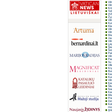
Vil
Vil
Kri
Tel
XVI
Žyg
Vil
Ku
Kla
Vil
Vil
Mar
Jau
Vil
Lie
Šia
Šei
Pal
Vil
Pad
Su 
Vil
Kry
Bud
Kau
Kun
Vil
Kau
Šil
Nau
Kau
Mis
Pri
Dev
Kok
mo
Ark