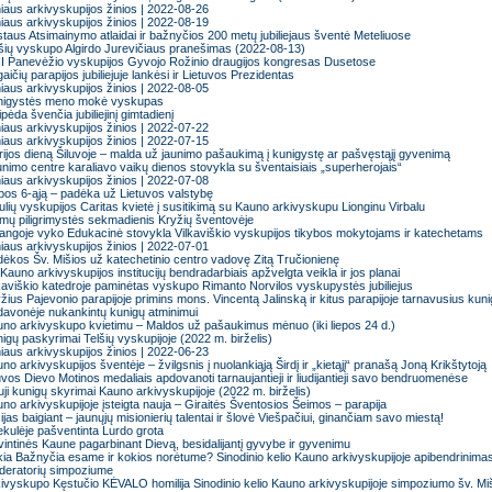
niaus arkivyskupijos žinios | 2022-08-26
niaus arkivyskupijos žinios | 2022-08-19
staus Atsimainymo atlaidai ir bažnyčios 200 metų jubiliejaus šventė Meteliuose
šių vyskupo Algirdo Jurevičiaus pranešimas (2022-08-13)
I Panevėžio vyskupijos Gyvojo Rožinio draugijos kongresas Dusetose
aičių parapijos jubiliejuje lankėsi ir Lietuvos Prezidentas
niaus arkivyskupijos žinios | 2022-08-05
nigystės meno mokė vyskupas
ipėda švenčia jubiliejinį gimtadienį
niaus arkivyskupijos žinios | 2022-07-22
niaus arkivyskupijos žinios | 2022-07-15
ijos dieną Šiluvoje – malda už jaunimo pašaukimą į kunigystę ar pašvęstąjį gyvenimą
nimo centre karaliavo vaikų dienos stovykla su šventaisiais „superherojais“
niaus arkivyskupijos žinios | 2022-07-08
pos 6-ąją – padėka už Lietuvos valstybę
ulių vyskupijos Caritas kvietė į susitikimą su Kauno arkivyskupu Lionginu Virbalu
mų piligrimystės sekmadienis Kryžių šventovėje
angoje vyko Edukacinė stovykla Vilkaviškio vyskupijos tikybos mokytojams ir katechetams
niaus arkivyskupijos žinios | 2022-07-01
ėkos Šv. Mišios už katechetinio centro vadovę Zitą Tručionienę
Kauno arkivyskupijos institucijų bendradarbiais apžvelgta veikla ir jos planai
kaviškio katedroje paminėtas vyskupo Rimanto Norvilos vyskupystės jubiliejus
žius Pajevonio parapijoje primins mons. Vincentą Jalinską ir kitus parapijoje tarnavusius kun
avonėje nukankintų kunigų atminimui
no arkivyskupo kvietimu – Maldos už pašaukimus mėnuo (iki liepos 24 d.)
igų paskyrimai Telšių vyskupijoje (2022 m. birželis)
niaus arkivyskupijos žinios | 2022-06-23
no arkivyskupijos šventėje – žvilgsnis į nuolankiąją Širdį ir „kietąjį“ pranašą Joną Krikštytoją
uvos Dievo Motinos medaliais apdovanoti tarnaujantieji ir liudijantieji savo bendruomenėse
ji kunigų skyrimai Kauno arkivyskupijoje (2022 m. birželis)
no arkivyskupijoje įsteigta nauja – Giraitės Šventosios Šeimos – parapija
ijas baigiant – jaunųjų misionierių talentai ir šlovė Viešpačiui, ginančiam savo miestą!
ekulėje pašventinta Lurdo grota
intinės Kaune pagarbinant Dievą, besidalijantį gyvybe ir gyvenimu
ia Bažnyčia esame ir kokios norėtume? Sinodinio kelio Kauno arkivyskupijoje apibendrinima
deratorių simpoziume
ivyskupo Kęstučio KĖVALO homilija Sinodinio kelio Kauno arkivyskupijoje simpoziumo šv. Mi