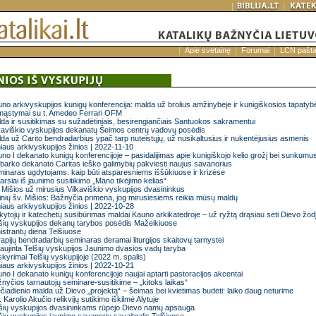
Apie svetainę
Forumai
LCN pašt
no arkivyskupijos kunigų konferencija: malda už brolius amžinybėje ir kunigiškosios tapatyb
mąstymai su t. Amedeo Ferrari OFM
da ir susitikimas su sužadėtiniais, besirengiančiais Santuokos sakramentui
kaviškio vyskupijos dekanatų Šeimos centrų vadovų posėdis
da už Carito bendradarbius ypač tarp nuteistųjų, už nusikaltusius ir nukentėjusius asmenis
niaus arkivyskupijos žinios | 2022-11-10
no I dekanato kunigų konferencijoje – pasidalijimas apie kunigiškojo kelio grožį bei sunkumu
barko dekanato Caritas ieško galimybių pakviesti naujus savanorius
inaras ugdytojams: kaip būti atsparesniems iššūkiuose ir krizėse
arsiai iš jaunimo susitikimo „Mano tikėjimo kelias“
 Mišios už mirusius Vilkaviškio vyskupijos dvasininkus
inių šv. Mišios: Bažnyčia primena, jog mirusiesiems reikia mūsų maldų
niaus arkivyskupijos žinios | 2022-10-28
ytojų ir katechetų susibūrimas maldai Kauno arkikatedroje – už ryžtą drąsiau sėti Dievo žod
šių vyskupijos dekanų tarybos posėdis Mažeikiuose
istrantų diena Telšiuose
apijų bendradarbių seminaras deramai liturgijos skaitovų tarnystei
aujinta Telšių vyskupijos Jaunimo dvasios vadų taryba
kyrimai Telšių vyskupijoje (2022 m. spalis)
niaus arkivyskupijos žinios | 2022-10-21
no I dekanato kunigų konferencijoje naujai aptarti pastoracijos akcentai
nyčios tarnautojų seminare-susitikime – „kitoks laikas“
čiadienio malda už Dievo „projektą“ – šeimas bei kvietimas budėti: laiko daug neturime
. Karolio Akučio relikvijų sutikimo iškilmė Alytuje
šių vyskupijos dvasininkams rūpėjo Dievo namų apsauga