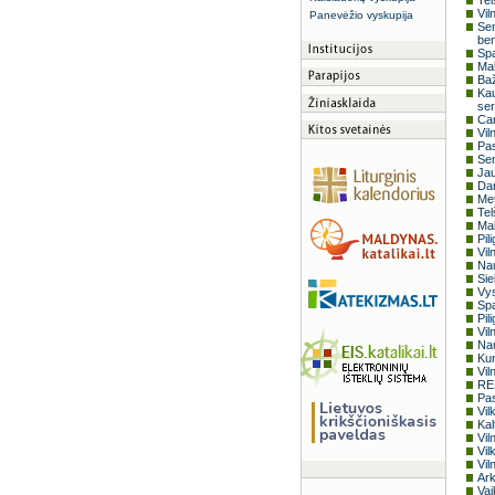
Tel
Vil
Panevėžio vyskupija
Sem
be
Spa
Mal
Baž
Kau
ser
Car
Vil
Pas
Sem
Jau
Dar
Met
Tel
Mal
Pil
Vil
Nau
Sie
Vy
Spa
Pil
Vil
Nau
Kun
Vil
REN
Pas
Vil
Kal
Vil
Vil
Vil
Ark
Vai