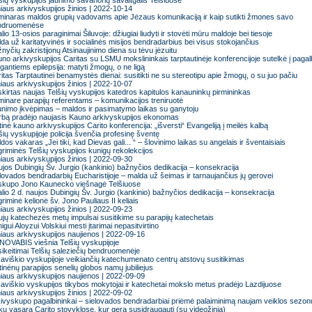
šių vyskupijos jaunimo savanorių savaitgalis Telšiuose
niaus arkivyskupijos žinios | 2022-10-14
inaras maldos grupių vadovams apie Jėzaus komunikaciją ir kaip sutikti žmones savo
ndruomenėse
lio 13-osios paraginimai Šiluvoje: džiugiai liudyti ir stovėti mūru maldoje bei tiesoje
da už karitatyvinės ir socialinės misijos bendradarbius bei visus stokojančius
nyčių zakristijonų Atsinaujinimo diena su tėvu jėzuitu
no arkivyskupijos Caritas su LSMU mokslininkais tarptautinėje konferencijoje sutelkė į paga
gantiems epilepsija: matyti žmogų, o ne ligą
itas Tarptautinei benamystės dienai: susitikti ne su stereotipu apie žmogų, o su juo pačiu
niaus arkivyskupijos žinios | 2022-10-07
kirtas naujas Telšių vyskupijos katedros kapitulos kanauninkų pirmininkas
inare parapijų referentams – komunikacijos treniruotė
nimo įkvėpimas – maldos ir pasimatymo laikas su ganytoju
bą pradėjo naujasis Kauno arkivyskupijos ekonomas
inė kauno arkivyskupijos Carito konferencija: „išversti“ Evangeliją į meilės kalbą
šių vyskupijoje policija švenčia profesinę šventę
dos vakaras „Jei tiki, kad Dievas gali... “ – šlovinimo laikas su angelais ir šventaisiais
igriminės Telšių vyskupijos kunigų rekolekcijos
niaus arkivyskupijos žinios | 2022-09-30
jos Dubingių Šv. Jurgio (kankinio) bažnyčios dedikacija – konsekracija
lovados bendradarbių Eucharistijoje – malda už šeimas ir tarnaujančius jų gerovei
skupo Jono Kaunecko viešnagė Telšiuose
lio 2 d. naujos Dubingių Šv. Jurgio (kankinio) bažnyčios dedikacija – konsekracija
igriminė kelionė šv. Jono Pauliaus II keliais
niaus arkivyskupijos žinios | 2022-09-23
jų katechezės metų impulsai susitikime su parapijų katechetais
igui Aloyzui Volskiui mesti įtarimai nepasitvirtino
niaus arkivyskupijos naujienos | 2022-09-16
OVABIS viešnia Telšių vyskupijoje
ikeitimai Telšių saleziečių bendruomenėje
kaviškio vyskupijoje veikiančių katechumenato centrų atstovų susitikimas
tinėnų parapijos senelių globos namų jubiliejus
niaus arkivyskupijos naujienos | 2022-09-09
kaviškio vyskupijos tikybos mokytojai ir katechetai mokslo metus pradėjo Lazdijuose
niaus arkivyskupijos žinios | 2022-09-02
ivyskupo pagalbininkai – sielovados bendradarbiai priėmė palaiminimą naujam veiklos sezon
kų vasara Carito stovyklose, kur gera susidraugauti (su videožinia)