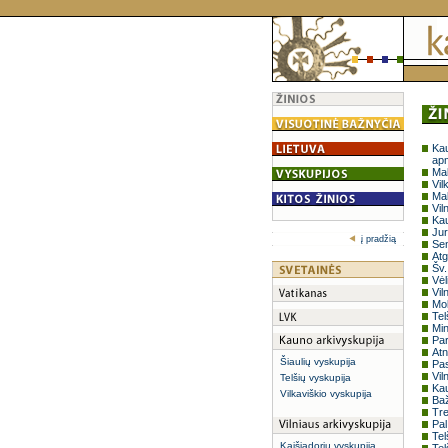
Kau
ap
Mal
Vil
Mal
Vil
Kau
Jur
į pradžią
Sem
Atg
Šv.
Vėl
Vil
Mok
Tel
Min
Par
Atn
Šiaulių vyskupija
Pas
Vil
Telšių vyskupija
Kau
Vilkaviškio vyskupija
Baž
Tre
Pal
Tel
Kaišiadorių vyskupija