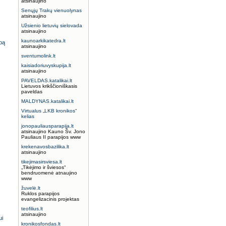
atsinaujino
Senųjų Trakų vienuolynas
atsinaujino
Užsienio lietuvių sielovada
atsinaujino
kaunoarkikatedra.lt
lbą
atsinaujino
sventumolink.lt
kaisiadoriuvyskupija.lt
atsinaujino
PAVELDAS.katalikai.lt
Lietuvos krikščioniškasis
paveldas
MALDYNAS.katalikai.lt
Virtualus „LKB kronikos“
kelias
jonopauliausparapija.lt
atsinaujino Kauno Šv. Jono
Pauliaus II parapijos www
krekenavosbazilika.lt
atsinaujino
tikejimasirsviesa.lt
„Tikėjimo ir šviesos“
bendruomenė atnaujino
www
žuvelė.lt
Ruklos parapijos
evangelizacinis projektas
teofilius.lt
atsinaujino
ui
kronikosfondas.lt