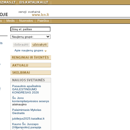
as
Medis
Nuorodos
Paieška
ės
Apie naujienų grupes
s
Pasaulinis apaštalinis
į
GAILESTINGUMO
KONGRESAS 2026
Šv. Jono
kontempliatyviosios seserys
atsinaujino
Palaimintasis Mykolas
Giedraitis
jubiliejus2025.katalikai.lt
Kauno Šv. Juozapo
(Vilijampolės) parapija