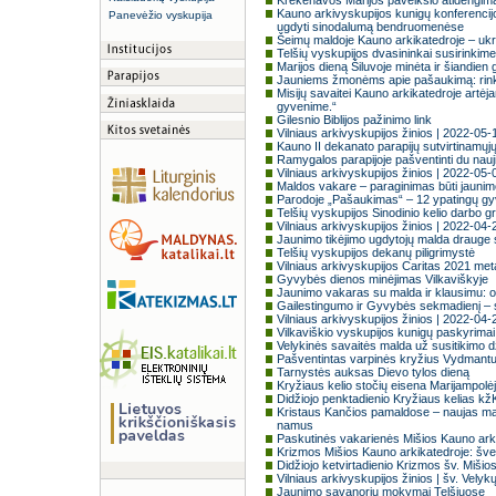
Krekenavos Marijos paveikslo atidengima
Kauno arkivyskupijos kunigų konferencijoj
Panevėžio vyskupija
ugdyti sinodalumą bendruomenėse
Šeimų maldoje Kauno arkikatedroje – ukr
Telšių vyskupijos dvasininkai susirinkime 
Marijos dieną Šiluvoje minėta ir šiandien 
Jauniems žmonėms apie pašaukimą: rinktis
Misijų savaitei Kauno arkikatedroje artėja
gyvenime.“
Gilesnio Biblijos pažinimo link
Vilniaus arkivyskupijos žinios | 2022-05-
Kauno II dekanato parapijų sutvirtinamųjų
Ramygalos parapijoje pašventinti du nauj
Vilniaus arkivyskupijos žinios | 2022-05-
Maldos vakare – paraginimas būti jaunimo
Parodoje „Pašaukimas“ – 12 ypatingų gyve
Telšių vyskupijos Sinodinio kelio darbo 
Vilniaus arkivyskupijos žinios | 2022-04-
Jaunimo tikėjimo ugdytojų malda drauge 
Telšių vyskupijos dekanų piligrimystė
Vilniaus arkivyskupijos Caritas 2021 met
Gyvybės dienos minėjimas Vilkaviškyje
Jaunimo vakaras su malda ir klausimu: o k
Gailestingumo ir Gyvybės sekmadienį – su
Vilniaus arkivyskupijos žinios | 2022-04-
Vilkaviškio vyskupijos kunigų paskyrima
Velykinės savaitės malda už susitikimo
Pašventintas varpinės kryžius Vydmant
Tarnystės auksas Dievo tylos dieną
Kryžiaus kelio stočių eisena Marijampolė
Didžiojo penktadienio Kryžiaus kelias k
Kristaus Kančios pamaldose – naujas mal
namus
Paskutinės vakarienės Mišios Kauno ark
Krizmos Mišios Kauno arkikatedroje: šven
Didžiojo ketvirtadienio Krizmos šv. Mišios
Vilniaus arkivyskupijos žinios | šv. Velyk
Jaunimo savanorių mokymai Telšiuose