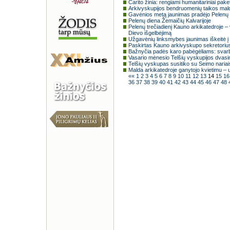
Carito žinia: rengiami humanitariniai p
Arkivyskupijos bendruomenių taikos malda
Gavėnios metą jaunimas pradėjo Pelenų
Pelenų diena Žemaičių Kalvarijoje
Pelenų trečiadienį Kauno arkikatedroje – 
Dievo išgelbėjimą
Užgavėnių linksmybes jaunimas iškeitė į m
Paskirtas Kauno arkivyskupo sekretorius 
Bažnyčia padės karo pabėgėliams: svarb
Vasario mėnesio Telšių vyskupijos dvasi
Telšių vyskupas susitiko su Seimo nariai
Malda arkikatedroje ganytojo kvietimu – u
««
1
2
3
4
5
6
7
8
9
10
11
12
13
14
15
1
36
37
38
39
40
41
42
43
44
45
46
47
48