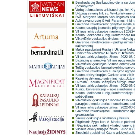
Bendradarbių Susikaupimo diena su domini
„nesubyrėti“
Verbų sekmadienis arkikatedroje: link Kry
Didžiąją savaitę link šv. Velykų liekame 
Švč. Mergelės Marijos Sopulingosios atl
Apie savanorystę iš Arti: Paramos rink
Gavėnios rekolekcijos: ganytojo malda s
Kauno parapijų jaunuoliai piligrimystėje „u
Vilniaus arkivyskupijos naujienos | 2022
Kauno I dekanato kunigų konferencija Ka
Vilkaviškio vyskupijos tikybos mokytojų 
Gavėnios rekolekcijose – padrąsinimas meil
sakramentą
Malda paaukojant Rusiją ir Ukrainą Nekalta
Panevėžio katedroje Rusijos ir Ukrainos 
Vilniaus arkivyskupijos žinios | 2022-03-
Bazilijonų ansamblyje Vilniuje apgyvendin
Vilkaviškio vyskupjos Šeimos centrų vad
Telšių vyskupijos kunigai sveikino savo g
Gavėnios rekolekcijos su tikėjimo ugdyto
Kauno arkivyskupijos Caritas: apie viltį i
Raseinių dekanato sutvirtinamųjų „Užtvir
Ukraina – Kauno Bažnyčios širdyje: maldo
Vilniaus arkivyskupijos žinios | 2022-03-
Kunigų konferencijoje – apie šiandienos 
Kauno I dekanato kunigų konferencijoje – 
pabėgėliams
Vilkaviškio vyskupijos Sinodinio kelio k
parapijose moderatorius nuotoliniams pok
Vilniaus arkivyskupijos žinios | 2022-03-
Gavėnios rekolekcijose – solidarumo apm
organizacijas
Šiaulių vyskupijos sidabrinis jubiliejus
Piligriminis žygis kun. A. Mociaus pėdomis
I Gavėnios sekmadienį – katechumenų į
Vilniaus arkivyskupijos žinios | 2022-03-
Sinodiniai susitikimai Kauno arkivyskupijos