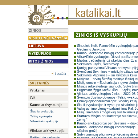
Sinodinio Kelio Panevėžio vyskupijoje pa
Gediminu Jankūnu
Kauno I dekanato kunigų konferencijoje 
Vilkaviškio vyskupijos Dievui pasišventus
Maldos trečiadienis už skelbiančius Evang
Sekminės Kryžių šventovėje
Kunigų paskyrimai Vilniaus arkivyskupijoj
Švenčiant Sekmines – misijų kryžiaus p
į pradžią
Sekmines Vepriuose – su Kryžiaus keliu 
Misijose – atvirų širdžių maldoje išsilieju
Misijų centre – Eucharistija ir gyvo tikėjim
Misijos arkikatedroje: jaunuolių Sutvirtin
Piligriminis žygis Meškuičiai – Kryžių kal
Vilniaus arkivyskupijos žinios | 2022-06-
Šventojo Justino dovanos (Telšių vyskup
Pirmieji apibendrinimai apie Sinodinį kel
Šiaulių vyskupijos ir vyskupo sidabrinis j
Vaikų gynimo dieną – palaiminimai Pal. J
Šiaulių vyskupija
Misijų savaitės žmogiškieji susitikimai ir
Startavo Misijos arkikatedroje su slovakų
Telšių vyskupija
žemę.“
Vilkaviškio vyskupija
Kauno arkikatedroje per Šeštines – diak
Kauno I dekanato kunigų konferencijoje –
slėpinio grožį
Sutvirtinamųjų piligrimystė Kėdainių deka
Kaišiadorių vyskupija