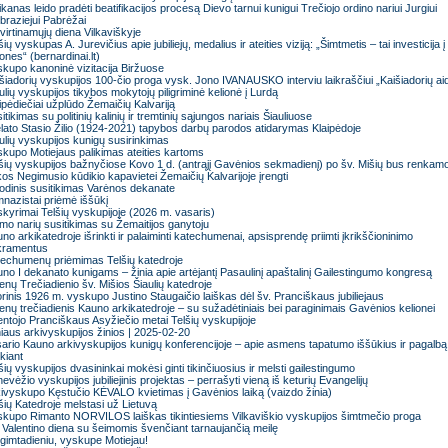
ikanas leido pradėti beatifikacijos procesą Dievo tarnui kunigui Trečiojo ordino nariui Jurgiui
raziejui Pabrėžai
virtinamųjų diena Vilkaviškyje
šių vyskupas A. Jurevičius apie jubiliejų, medalius ir ateities viziją: „Šimtmetis – tai investicija į
nes“ (bernardinai.lt)
kupo kanoninė vizitacija Biržuose
šiadorių vyskupijos 100-čio proga vysk. Jono IVANAUSKO interviu laikraščiui „Kaišiadorių aid
ulių vyskupijos tikybos mokytojų piligriminė kelionė į Lurdą
ipėdiečiai užplūdo Žemaičių Kalvariją
itikimas su politinių kalinių ir tremtinių sąjungos nariais Šiauliuose
lato Stasio Žilio (1924-2021) tapybos darbų parodos atidarymas Klaipėdoje
ulių vyskupijos kunigų susirinkimas
kupo Motiejaus palikimas ateities kartoms
šių vyskupijos bažnyčiose Kovo 1 d. (antrąjį Gavėnios sekmadienį) po šv. Mišių bus renkam
os Negimusio kūdikio kapavietei Žemaičių Kalvarijoje įrengti
odinis susitikimas Varėnos dekanate
nazistai priėmė iššūkį
kyrimai Telšių vyskupijoje (2026 m. vasaris)
mo narių susitikimas su Žemaitijos ganytoju
no arkikatedroje išrinkti ir palaiminti katechumenai, apsisprendę priimti įkrikščioninimo
kramentus
echumenų priėmimas Telšių katedroje
no I dekanato kunigams – žinia apie artėjantį Pasaulinį apaštalinį Gailestingumo kongresą
enų Trečiadienio šv. Mišios Šiaulių katedroje
orinis 1926 m. vyskupo Justino Staugaičio laiškas dėl šv. Pranciškaus jubiliejaus
enų trečiadienis Kauno arkikatedroje – su sužadėtiniais bei paraginimais Gavėnios kelionei
ntojo Pranciškaus Asyžiečio metai Telšių vyskupijoje
niaus arkivyskupijos žinios | 2025-02-20
ario Kauno arkivyskupijos kunigų konferencijoje – apie asmens tapatumo iššūkius ir pagalbą
ikiant
šių vyskupijos dvasininkai mokėsi ginti tikinčiuosius ir melsti gailestingumo
evėžio vyskupijos jubiliejinis projektas – perrašyti vieną iš keturių Evangelijų
ivyskupo Kęstučio KĖVALO kvietimas į Gavėnios laiką (vaizdo žinia)
šių Katedroje melstasi už Lietuvą
kupo Rimanto NORVILOS laiškas tikintiesiems Vilkaviškio vyskupijos šimtmečio proga
 Valentino diena su šeimomis švenčiant tarnaujančią meilę
gimtadieniu, vyskupe Motiejau!