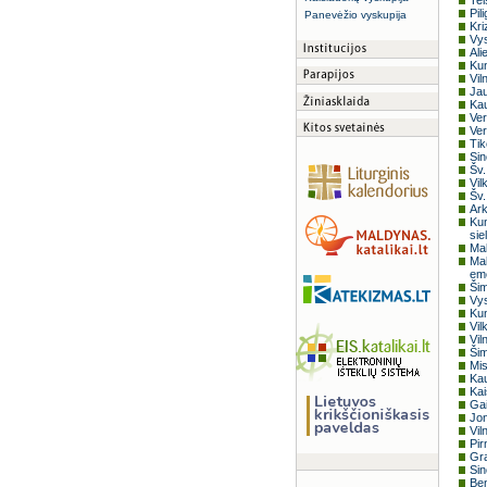
Tel
Pil
Panevėžio vyskupija
Kri
Vy
Ali
Kun
Vil
Jau
Kau
Ver
Ver
Tik
Sin
Šv.
Vil
Šv.
Ark
Kun
sie
Mal
Mal
eme
Šim
Vys
Kun
Vil
Vil
Šim
Mis
Kau
Kai
Gai
Jon
Vil
Pir
Gra
Sin
Ben