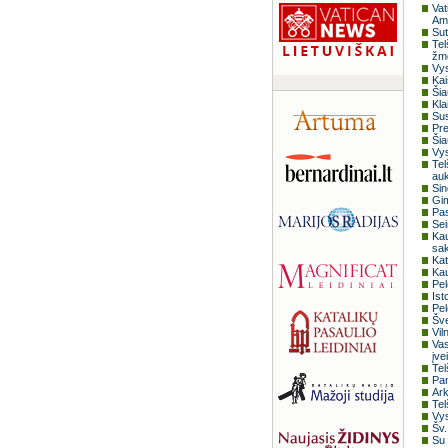
Vat
Amb
Sut
Tel
žmo
Vys
Kai
Šia
Kla
Sus
Pre
Šia
Vys
Tel
auk
Sin
Gim
Pas
Sei
Kau
sa
Kat
Kau
Pel
Ist
Pel
Šve
Vil
Vas
įve
Tel
Pan
Ark
Tel
Vys
Šv.
Su 