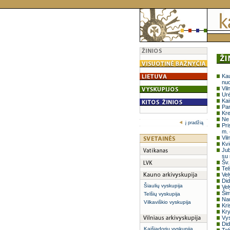
Kau
nuo
Vil
Urė
Kai
Pa
Kre
Ne 
į pradžią
Pri
m. 
Vil
Kvi
Jub
su
Šv.
Tel
Vel
Did
Šiaulių vyskupija
Vel
Šim
Telšių vyskupija
Nau
Vilkaviškio vyskupija
Kri
Kry
Vy
Did
Kaišiadorių vyskupija