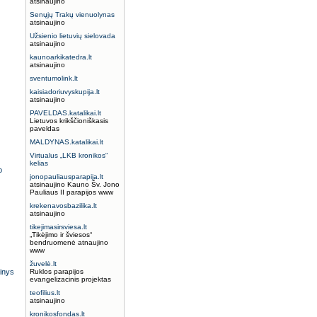
atsinaujino
Senųjų Trakų vienuolynas
atsinaujino
Užsienio lietuvių sielovada
atsinaujino
kaunoarkikatedra.lt
atsinaujino
sventumolink.lt
kaisiadoriuvyskupija.lt
atsinaujino
PAVELDAS.katalikai.lt
Lietuvos krikščioniškasis
paveldas
MALDYNAS.katalikai.lt
Virtualus „LKB kronikos“
kelias
o
jonopauliausparapija.lt
atsinaujino Kauno Šv. Jono
Pauliaus II parapijos www
krekenavosbazilika.lt
atsinaujino
tikejimasirsviesa.lt
„Tikėjimo ir šviesos“
bendruomenė atnaujino
www
žuvelė.lt
ginys
Ruklos parapijos
evangelizacinis projektas
teofilius.lt
atsinaujino
kronikosfondas.lt