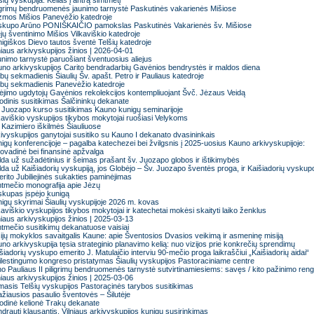
šių vyskupija: Kelias į antrą šimtmetį
igrimų bendruomenės jaunimo tarnystė Paskutinės vakarienės Mišiose
zmos Mišios Panevėžio katedroje
skupo Arūno PONIŠKAIČIO pamokslas Paskutinės Vakarienės šv. Mišiose
ejų šventinimo Mišios Vilkaviškio katedroje
igiškos Dievo tautos šventė Telšių katedroje
niaus arkivyskupijos žinios | 2026-04-01
nimo tarnystė paruošiant šventuosius aliejus
no arkivyskupijos Carito bendradarbių Gavėnios bendrystės ir maldos diena
bų sekmadienis Šiaulių Šv. apašt. Petro ir Pauliaus katedroje
bų sekmadienis Panevėžio katedroje
ėjimo ugdytojų Gavėnios rekolekcijos kontempliuojant Švč. Jėzaus Veidą
odinis susitikimas Šalčininkų dekanate
 Juozapo kurso susitikimas Kauno kunigų seminarijoje
kaviškio vyskupijos tikybos mokytojai ruošiasi Velykoms
 Kazimiero iškilmės Šiauliuose
ivyskupijos ganytojai susitiko su Kauno I dekanato dvasininkais
igų konferencijoje – pagalba katechezei bei žvilgsnis į 2025-uosius Kauno arkivyskupijoje:
lovadinė bei finansinė apžvalga
da už sužadėtinius ir šeimas prašant šv. Juozapo globos ir ištikimybės
da už Kaišiadorių vyskupiją, jos Globėjo – Šv. Juozapo šventės proga, ir Kaišiadorių vyskup
rito Jubiliejinės sukakties paminėjimas
tmečio monografija apie Jėzų
kupas įspėjo kunigą
igų skyrimai Šiaulių vyskupijoje 2026 m. kovas
kaviškio vyskupijos tikybos mokytojai ir katechetai mokėsi skaityti laiko ženklus
niaus arkivyskupijos žinios | 2025-03-13
tmečio susitikimų dekanatuose vaisiai
ijų mokyklos savaitgalis Kaune: apie Šventosios Dvasios veikimą ir asmeninę misiją
no arkivyskupija tęsia strateginio planavimo kelią: nuo vizijos prie konkrečių sprendimų
šiadorių vyskupo emerito J. Matulaičio interviu 90-mečio proga laikraščiui „Kaišiadorių aidai“
lestingumo kongreso pristatymas Šiaulių vyskupijos Pastoraciniame centre
o Pauliaus II piligrimų bendruomenės tarnystė sutvirtinamiesiems: savęs / kito pažinimo ren
niaus arkivyskupijos žinios | 2025-03-06
masis Telšių vyskupijos Pastoracinės tarybos susitikimas
žiausios pasaulio šventovės – Šilutėje
odinė kelionė Trakų dekanate
drauti klausantis. Vilniaus arkivyskupijos kunigų susirinkimas