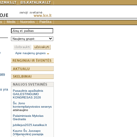
as
Medis
Nuorodos
Paieška
e
Apie naujienų grupes
1989
as yra
Pasaulinis apaštalinis
GAILESTINGUMO
KONGRESAS 2026
Šv. Jono
kontempliatyviosios seserys
atsinaujino
Palaimintasis Mykolas
Giedraitis
jubiliejus2025.katalikai.lt
Kauno Šv. Juozapo
(Vilijampolės) parapija