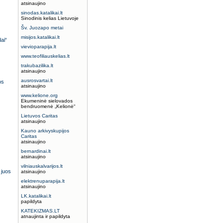
atsinaujino
sinodas.katalikai.lt
Sinodinis kelias Lietuvoje
Šv. Juozapo metai
misijos.katalikai.lt
ai“
vievioparapija.lt
www.teofiliauskelias.lt
trakubazilika.lt
atsinaujino
ausrosvartai.lt
os
atsinaujino
www.kelione.org
Ekumeninė sielovados
bendruomenė „Kelionė“
Lietuvos Caritas
atsinaujino
Kauno arkivyskupijos
Caritas
atsinaujino
bernardinai.lt
atsinaujino
vilniauskalvarijos.lt
 juos
atsinaujino
elektrenuparapija.lt
atsinaujino
LK.katalikai.lt
papildyta
KATEKIZMAS.LT
atnaujinta ir papildyta