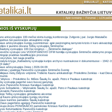
Apie svetainę
Forumai
LCN pašt
no arkivyskupijos 100-mečiui skirta kunigų konferencija: žvilgsnis į pal. Jurgio Matulaičio
pelnus bei pastoracijos atnaujinimo vizija
niaus arkivyskupijos kunigų susirinkimas: apie pasirengimą tarnystei krizės ir karo akivaizdoj
dijos ir jaunimo dovana Telšių vyskupijos Šimtmečiui
šiadorių vyskupijos 100-čiui renginys – „Šimtmečio dialogas”
nevėžio vyskupo Lino VODOPJANOVO OFM homilija vyskupijos šimtmečio atidarymo proga
tingoje pradėtas beatifikacijos procesas
skyrybos, bet nauja pradžia
statyta knyga „Kaišiadorių vyskupija kurijos archyvo nuotraukose ir dokumentuose – 1942–
(II dalis)”
niaus arkivyskupijos žinios | 2026-04-09
etimas į ypatingą Panevėžio vyskupijos šimtmečio šventę
iliejaus metų Didysis velykinis Tridienis Kauno arkikatedroje: Prisikėlimo ženklas – kad Diev
 mumis
 Velykos – Prisikėlimo šv. Mišios Šiaulių šv. apašt. Petro ir Pauliaus katedroje
šių vyskupija pagerbė savo buvusį ganytoją
ykos Panevėžio Kristaus Karaliaus katedroje
ysis šeštadienis – Velyknaktis Šiaulių šv. apašt. Petro ir Pauliaus katedroje
yknaktis Panevėžio katedroje
tojo Telšių vyskupijos gimtadienio akcentai
ji Kauno arkivyskupijos kunigų skyrimai
staus kančios pamaldos Šiaulių katedroje
žiaus pagerbimo apeigos Panevėžio katedroje
skupo Arūno PONIŠKAIČIO pamokslas Kristaus Kančios pamaldose
ysis Ketvirtadienis Panevėžio katedroje