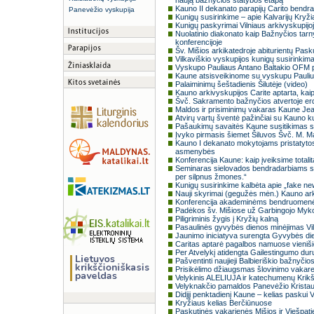
naują bažnyčios statybos etapą
Kauno II dekanato parapijų Carito bendra
Panevėžio vyskupija
Kunigų susirinkime – apie Kalvarijų Kryžiau
Kunigų paskyrimai Vilniaus arkivyskupijo
Nuolatinio diakonato kaip Bažnyčios tarny
konferencijoje
Šv. Mišios arkikatedroje abiturientų Pas
Vilkaviškio vyskupijos kunigų susirinkim
Vyskupo Pauliaus Antano Baltakio OFM pa
Kaune atsisveikinome su vyskupu Pauli
Palaiminimų šeštadienis Šilutėje (video)
Kauno arkivyskupijos Carite aptarta, kaip 
Švč. Sakramento bažnyčios atvertoje er
Maldos ir prisiminimų vakaras Kaune Jean
Atvirų vartų šventė pažinčiai su Kauno k
Pašaukimų savaitės Kaune susitikimas s
Įvyko pirmasis šiemet Šiluvos Švč. M. Ma
Kauno I dekanato mokytojams pristatytos 
asmenybės
Konferencija Kaune: kaip įveiksime totali
Seminaras sielovados bendradarbiams s
per silpnus žmones.“
Kunigų susirinkime kalbėta apie „fake n
Nauji skyrimai (gegužės mėn.) Kauno ark
Konferencija akademinėms bendruomenėms
Padėkos šv. Mišiose už Garbingojo Mykol
Piligriminis žygis į Kryžių kalną
Pasaulinės gyvybės dienos minėjimas Vil
Jaunimo iniciatyva surengta Gyvybės di
Caritas aptarė pagalbos namuose vienišie
Per Atvelykį atidengta Gailestingumo durų
Pašventinti naujieji Balbieriškio bažnyčio
Prisikėlimo džiaugsmas šlovinimo vakare „J
Velykinis ALELIUJA ir katechumenų Krikš
Velyknakčio pamaldos Panevėžio Kristau
Didįjį penktadienį Kaune – kelias paskui 
Kryžiaus kelias Berčiūnuose
Paskutinės vakarienės Mišios ir Viešpati