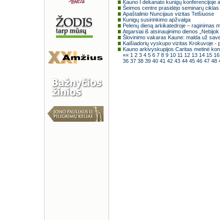
Kauno I dekanato kunigų konferencijoje a
Šeimos centre prasidėjo seminarų cikla
Apaštalinio Nuncijaus vizitas Telšiuose
Kunigų susirinkimo apžvalga
Pelenų dieną arkikatedroje – raginimas ma
Atgarsiai iš atsinaujinimo dienos „Nebijo
Šlovinimo vakaras Kaune: malda už save
Kaišiadorių vyskupo vizitas Krokuvoje - 
Kauno arkivyskupijos Caritas metinė kon
««
1
2
3
4
5
6
7
8
9
10
11
12
13
14
15
1
36
37
38
39
40
41
42
43
44
45
46
47
48