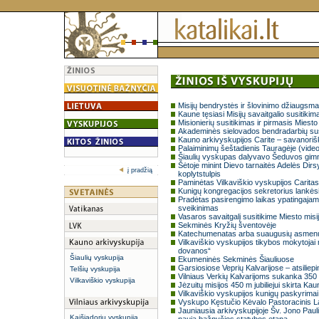
Misijų bendrystės ir šlovinimo džiaugsm
Kaune tęsiasi Misijų savaitgalio susitikima
Misionierių susitikimas ir pirmasis Miest
Akademinės sielovados bendradarbių susi
Kauno arkivyskupijos Carite – savanorišk
Palaiminimų šeštadienis Tauragėje (vide
Šiaulių vyskupas dalyvavo Šeduvos gimn
Šėtoje minint Dievo tarnaitės Adelės Dir
į pradžią
koplytstulpis
Paminėtas Vilkaviškio vyskupijos Carita
Kunigų kongregacijos sekretorius lankėsi
Pradėtas pasirengimo laikas ypatingajam 
sveikinimas
Vasaros savaitgalį susitikime Miesto misi
Sekminės Kryžių šventovėje
Katechumenatas arba suaugusių asmenų 
Vilkaviškio vyskupijos tikybos mokytoja
dovanos“
Šiaulių vyskupija
Ekumeninės Sekminės Šiauliuose
Garsiosiose Veprių Kalvarijose – atsiliep
Telšių vyskupija
Vilniaus Verkių Kalvarijoms sukanka 350
Vilkaviškio vyskupija
Jėzuitų misijos 450 m jubiliejui skirta Ka
Vilkaviškio vyskupijos kunigų paskyrimai
Vyskupo Kęstučio Kėvalo Pastoracinis Lai
Jauniausia arkivyskupijoje Šv. Jono Paul
Kaišiadorių vyskupija