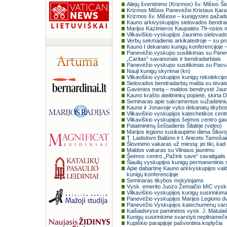
Aliejų šventinimo (Krizmos) šv. Mišios Šia
Krizmos Mišios Panevėžio Kristaus Karal
Krizmos šv. Mišiose – kunigystės pažadų 
Kauno arkivyskupijos sielovados bendra
Marijos Kazimieros Kaupaitės 79–osios 
Vilkaviškio vyskupijos Jaunimo sielovad
Verbų sekmadienis arkikatedroje – su pro
Kauno I dekanato kunigų konferencijoje – 
Panevėžio vyskupo susitikimas su Panev
„Caritas“ savanoriais ir bendradarbiais
Panevėžio vyskupo susitikimas su Pasval
Nauji kunigų skyrimai (kn)
Vilkaviškio vyskupijos kunigų rekolekcijo
Sielovados bendradarbių malda su tėvais
Gavėnios metą – maldos bendrystė Jaun
Kauno krašto ateitininkų popietė, skirta Di
Seminaras apie sakramentus sužadėtinių
Kaune ir Jonavoje vyko dekanatų tikybos
Vilkaviškio vyskupijos katechetikos cent
Vilkaviškio vyskupijos šeimos centro gav
Palaiminimų šeštadienis Šilalėje (video)
Marijos legiono susikaupimo diena Šiluvo
T. Ladislovo Baliūno ir t. Aniceto Tamoša
Šlovinimo vakaras už miestą: jei tiki, kad 
Maldos vakaras su Vilniaus jaunimu
Šeimos centro „Pažink save“ savaitgalis 
Šiaulių vyskupijos kunigų permanentinis 
Apie dabartinę Kauno arkivyskupijos valdy
kunigų konferencijoje
Seminaras tikybos mokytojams
Vysk. emerito Juozo Žemaičio MIC vysku
Vilkaviškio vyskupijos kunigų susirinkim
Panevėžio vyskupijos Marijos Legiono d
Panevėžio Vyskupijos katechumenų var
Kaišiadoryse paminėtos vysk. J. Matulai
Kunigų susirinkime svarstyti nepilnameč
Kupiškio parapijoje pašventina koplyčia