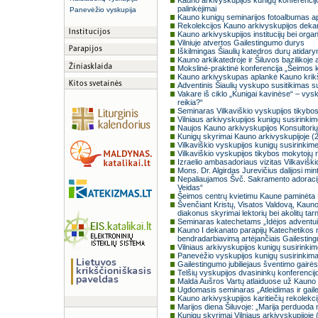
Kauno arkivyskupijos kunigų konferencijoj
palinkėjimai
Panevėžio vyskupija
Kauno kunigų seminarijos fotoalbumas ap
Rekolekcijos Kauno arkivyskupijos dek
Kauno arkivyskupijos institucijų bei organ
Vilniuje atvertos Gailestingumo durys
Iškilmingas Šiaulių katedros durų atidar
Kauno arkikatedroje ir Šiluvos bazilikoje
Mokslinė-praktinė konferencija „Šeimos k
Kauno arkivyskupas aplankė Kauno kri
Adventinis Šiaulių vyskupo susitikimas 
Vakare iš ciklo „Kunigai kavinėse“ – vysk
reikia?“
Seminaras Vilkaviškio vyskupijos tikyb
Vilniaus arkivyskupijos kunigų susirinkim
Naujos Kauno arkivyskupijos Konsultorių
Kunigų skyrimai Kauno arkivyskupijoje (2
Vilkaviškio vyskupijos kunigų susirinkim
Vilkaviškio vyskupijos tikybos mokytojų 
Izraelio ambasadoriaus vizitas Vilkaviški
Mons. Dr. Algirdas Jurevičius dalijosi min
Nepaliaujamos Švč. Sakramento adoracij
Veidas“
Šeimos centrų kvietimu Kaune paminėta 
Švenčiant Kristų, Visatos Valdovą, Kauno 
diakonus skyrimai lektorių bei akolitų ta
Seminaras katechetams „Idėjos adventui
Kauno I dekanato parapijų Katechetikos m
bendradarbiavimą artėjančiais Gailestin
Vilniaus arkivyskupijos kunigų susirinkim
Panevėžio vyskupijos kunigų susirinkimas
Gailestingumo jubiliejaus šventimo gairė
Telšių vyskupijos dvasininkų konferencijo
Malda Aušros Vartų atlaiduose už Kauno a
Ugdomasis seminaras „Atleidimas ir gai
Kauno arkivyskupijos karitiečių rekolekci
Marijos diena Šiluvoje: „Marija perduoda m
Kunigų skyrimai Vilniaus arkivyskupijoje (