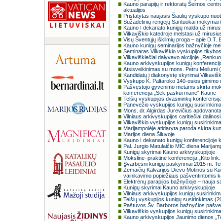
Kauno parapijų ir rektoratų Šeimos centr
aktualijos
Pristatytas naujasis Šiaulių vyskupo nu
Sužadėtinių rengėjų Santuokai mokymai 
Kauno I dekanato kunigų malda už mirusiu
Vilkaviškio katedroje melstasi už mirusi
Visų Šventųjų iškilmių proga – apie D.T.
Kauno kunigų seminarijos bažnyčioje me
Seminaras Vilkaviškio vyskupijos tikyb
Vilkaviškiečiai dalyvavo akcijoje „Renku
Kauno arkivyskupijos kunigų konferencijoj
Atsisveikinimas su mons. Petru Meilum
Kandidatų į diakonystę skyrimai Vilkavišk
Vyskupo K. Paltaroko 140-osios gimimo
Pašvęstojo gyvenimo metams skirta moksl
konferencija „Sek paskui mane“ Kaune
Telšių vyskupijos dvasininkų konferensij
Panevėžio vyskupijos kunigų susirinkim
Mons. dr. Algirdas Jurevičius apdovanot
Vilniaus arkivyskupijos caritiečiai dalinos
Vilkaviškio vyskupijos kunigų susirinkim
Marijampolėje atidaryta paroda skirta ku
Marijos diena Šiluvoje
Kauno I dekanato kunigų konferencijoje 
Pal. Jurgio Matulaičio MIC diena Marijam
Kunigų skyrimai Kauno arkivyskupijoje
Mokslinė–praktinė konferencija „Kito link
Svarbesni kunigų paskyrimai 2015 m. Tel
Žemaičių Kalvarijos Dievo Motinos su Kū
vainikavimo popiežiaus pašventintomis 
Elektrėnų parapijos bažnyčioje – nauja sa
Kunigų skyrimai Kauno arkivyskupijoje
Vilniaus arkivyskupijos kunigų susirinki
Telšių vyskupijos kunigų susirinkimas (
Paštuvos Šv. Barboros bažnyčios pašve
Vilkaviškio vyskupijos kunigų susirinkim
Kauno arkivyskupijos Jaunimo dienos „Tee