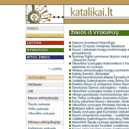
Diakono šventimai Panevėžyje
Sausio 13-tosios minėjimas Šiauliuose
Kauno I dekanato kunigų konferencijoje a
perspektyvos
Šventojo Rašto seminaras tikybos mokyt
„Skausmo Žemę“
Vilkaviškio vyskupijos Katechetikos ir P
aptarimas su vyskupu
į pradžią
Vilniaus arkivyskupijos kunigų susirinki
Kalėdų šventės „Betanijoje“
Pirmieji kasmėnesiniai atlaidai Žemaičių 
Jubiliejinių Gailestingumo metų Šeimų šve
Padėka Dievui už praėjusius metus Kaun
Šventosios Šeimos sekmadienį – malda u
Vilkaviškio vyskupijos kurijos ir pastora
Vilniuje pasirašytas memorandumas dėl 
Per Telšių vyskupijos dvasininkų Kūčias p
Kūčių vakarienė Kauno I dekanato „Sriub
Šiaulių vyskupija
Vilkaviškio vyskupas Rimantas Norvila a
Betliejaus taikos ugnis atkeliavo į Kauno k
Telšių vyskupija
Šiaulių vyskupas apie Eucharijos stebuk
Vilkaviškio vyskupija
Kauno senamiesčio kavinėje – susitikima
Jubiliejinių Gailestingumo metų durų Tel
Adventinis Šiaulių vyskupo apsilankymas
Kauno arkivyskupo šventinis susitikimas 
Kaišiadorių vyskupija