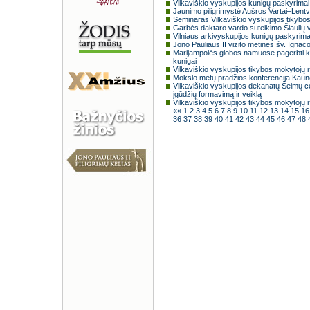
Vilkaviškio vyskupijos kunigų paskyrimai
Jaunimo piligrimystė Aušros Vartai–Lent
Seminaras Vilkaviškio vyskupijos tikyb
Garbės daktaro vardo suteikimo Šiaulių 
Vilniaus arkivyskupijos kunigų paskyrim
Jono Pauliaus II vizito metinės šv. Ignac
Marijampolės globos namuose pagerbti ku
kunigai
Vilkaviškio vyskupijos tikybos mokytojų 
Mokslo metų pradžios konferencija Kaun
Vilkaviškio vyskupijos dekanatų Šeimų ce
įgūdžių formavimą ir veiklą
Vilkaviškio vyskupijos tikybos mokytojų 
««
1
2
3
4
5
6
7
8
9
10
11
12
13
14
15
1
36
37
38
39
40
41
42
43
44
45
46
47
48