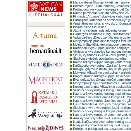
Marijos diena Šiluvoje: kvietimas į atsive
Kelmės rajone - Šaukėnuose, Adventas p
Kaišiadorių vyskupo kreipimasis dėl Car
Kaune paminėtas Jėzuitų bažnyčios 250 m
Pirmasis „Artumos“ skaitytojų klubo susi
Parapijinės katechezės seminarai Alytuje 
Apaštalinis nuncijus arkivysk. L. Bonazzi
Biblijos diena Šiauliuose
Jaunimo vakaras apie adventą Kaune
Ukmergės dekanato kunigų susitikimas su
Vaikų piešinių „Dievo ženklai mano gyve
Marijampolėje prasidėjo teologijos žinių p
Molėtų ir Stakliškių dekanatuose paminėt
Kaišiadorių vyskupijos jaunimo renginys 
Vilniaus arkivyskupijos kunigų susirinki
Šiaulių vyskupas kviečia kartu gilintis į K
Šiauliuose viešėjo apaštalinis nuncijus
Kauno arkivyskupijos kunigų konferencij
Kaišiadorių vyskupijos „Caritas“ įgyvendi
Kunigų ugdymo instituto „Aqua“ naujųjų 
Mokymai Vilkaviškio vyskupijos karitieč
Baigėsi Kauno arkivyskupijos sielovado
Evangelizacijos tūkstantmečio paminėjim
Marijampolėje vyko susitikimas su moky
Kunigų paskyrimai Vilkaviškio vyskupijoj
Vilniaus arkivyskupijos kunigų susirinki
Kauno arkivyskupijos kunigų susirinkima
Sidabrave neužmirštamas kunigas P. Masi
Kauno arkivyskupijos Jaunimo centro 15
Dievo tarnaitės A. Dirsytės minėjimas Ši
Šiauliuose vyko vyskupijos jaunimo dien
Vilniaus arkivyskupijos kurijos pranešim
Kauno arkivyskupijos tikybos mokytojų 
Amžinybėn palydėtas iškilus išeivijos d
Nauja Kaišiadorių vyskupijos kunigų tar
Nauji paskyrimai Kaišiadorių vyskupijoje
Policijos ir priešgaisrinės apsaugos darb