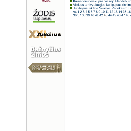
Kaišiadorių vyskupas viešėjo Magdeburg
Vilniaus arkivyskupijos kunigų susirinki
Jubiliejaus iškilmė Šiluvoje. Padėka už Ev
««
1
2
3
4
5
6
7
8
9
10
11
12
13
14
15
1
36
37
38
39
40
41
42
43
44
45
46
47
48