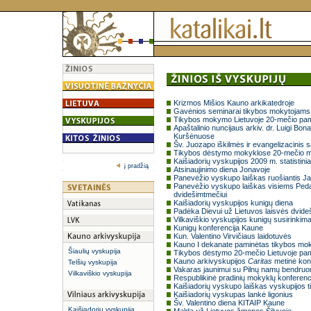
Krizmos Mišios Kauno arkikatedroje
Gavėnios seminarai tikybos mokytojams i
Tikybos mokymo Lietuvoje 20-mečio pa
Apaštalinio nuncijaus arkiv. dr. Luigi B
Kuršėnuose
Šv. Juozapo iškilmės ir evangelizacinis s
Tikybos dėstymo mokyklose 20-mečio m
Kaišiadorių vyskupijos 2009 m. statistin
į pradžią
Atsinaujinimo diena Jonavoje
Panevėžio vyskupo laiškas ruošiantis 
Panevėžio vyskupo laiškas visiems Pe
dvidešimtmečiui
Kaišiadorių vyskupijos kunigų diena
Padėka Dievui už Lietuvos laisvės dvideš
Vilkaviškio vyskupijos kunigų susirinkim
Kunigų konferencija Kaune
Kun. Valentino Virvičiaus laidotuvės
Kauno I dekanate paminėtas tikybos mok
Šiaulių vyskupija
Tikybos dėstymo 20-mečio Lietuvoje pa
Kauno arkivyskupijos
Caritas
metinė kon
Telšių vyskupija
Vakaras jaunimui su Pilnų namų bendruo
Vilkaviškio vyskupija
Respublikinė pradinių mokyklų konferenc
Kaišiadorių vyskupo laiškas vyskupijos t
Kaišiadorių vyskupas lankė ligonius
Šv. Valentino diena KITAIP Kaune
Kaišiadorių vyskupija