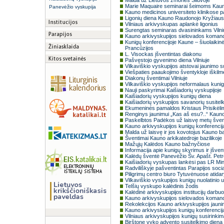
Malda už Lietuvos žmones Šiluvoje
Marie Maquaire seminarai šeimoms Kau
Panevėžio vyskupija
Kauno medicinos universiteto klinikose p
Ligonių diena Kauno Raudonojo Kryžiaus 
Vilniaus arkivyskupas aplankė ligonius
Surengtas seminaras dvasininkams Vilni
Kauno arkivyskupijos sielovados komand
Kunigų konferencijoje Kaune – šiuolaikin
Prancūzijos
L. Visockas įšventintas diakonu
Pašvęstojo gyvenimo diena Vilniuje
Vilkaviškio vyskupijos atstovai jaunimo s
Viešpaties paaukojimo šventykloje iškil
Diakonų šventimai Vilniuje
Vilkaviškio vyskupijos neformalaus kunig
Nauji paskyrimai Kaišiadorių vyskupijoje
Kaišiadorių vyskupijos kunigų diena
Kaišiadorių vyskupijos savanorių susite
Ekumeninės pamaldos Kristaus Prisikėli
Renginys jaunimui „Kas aš esu?..“ Kauno
Paskelbtos Padėkos už laisvę metų šven
Kauno arkivyskupijos kunigų konferencij
Malda už laisvę ir jos kovotojus Kauno 
Šventimai Kauno arkikatedroje bazilikoje
Mažųjų Kalėdos Kauno bažnyčiose
Informacija apie kunigų skyrimus ir įšve
Kalėdų šventė Panevėžio Šv. Apašt. Petro 
Kaišiadorių vyskupas lankėsi pas LR Mini
Radviliškyje pašventintas Parapijos soci
Piligrimų centro biuro Tytuvėnuose atid
Vilkaviškio vyskupijos kunigų nuolatinio
Telšių vyskupo kalėdinis žodis
Kalėdinė arkivyskupijos institucijų darbu
Kauno arkivyskupijos sielovados komando
Rekolekcijos Kauno arkivyskupijos jauni
Kauno arkivyskupijos kunigų konferencij
Vilniaus arkivyskupijos kunigų susirinki
Birštone vyko advento susitelkimo diena