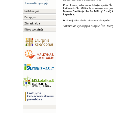
Panevėžio vyskupija
Kun. Jonas pašarvotas Marijampolės Šv. 
Laidotuvių Šv. Mišios bus aukojamos gruo
Mykolo Bazilikoje. Po Šv. Mišių (13 val.
kapinėse.
Amžinąjį atilsį duok mirusiam Viešpatie!
Vilkaviškio vyskupijos Kurija ir Švč. Mer