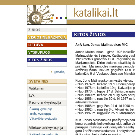
A+A kun. Jonas Malinauskas MIC
Jonas Malinauskas – gimė 1928 lapkričio
Malinauskienės šeimoje. Kaišiadorių vysku
1928 metais gruodžio 12 d. Pagrindinę m
Marijampolėje. Dirbo elektros skaitiklių t
priimtas į Marijampolės marijonų vienuolyn
Amžinieji įžadai 1965 m. gegužės 13 d. 1
į pradžią
balandžio 9 d. Vyskupo Juozapo Matulaič
Kun. Jono Malinausko tarnystės vietos:
• Nuo 1974 m. birželio 19 d. Prienų parap
• Nuo 1976 m. lapkričio 10 d. Kalvarijos p
• Nuo 1978 m. liepos 17 d. Šakių parapijo
• Nuo 1980 m. birželio 28 d. Ilguvos parap
• Nuo 1986 m. rugsėjo 30 d. iki 1987 m. 
administratorius;
• Nuo 1988 m. gegužės 24 d. iki 1990 m. s
Šiaulių vyskupija
• Nuo 1992 m. rugsėjo 8 d. Alksninės be
• Nuo 1997 m. rugpjūčio 25 d. Marijampolė
Telšių vyskupija
Vilkaviškio vyskupija
Kun. Jonas Malinauskas pasižymėjo pam
kongregacijoje kol sveikata leido atliko
parapijos raštinėje kiekvieną interesantą
gero žodžio nestokodamas. Lankydamas 
Kaišiadorių vyskupija
tik ligonius, bet ir šalia esančius.