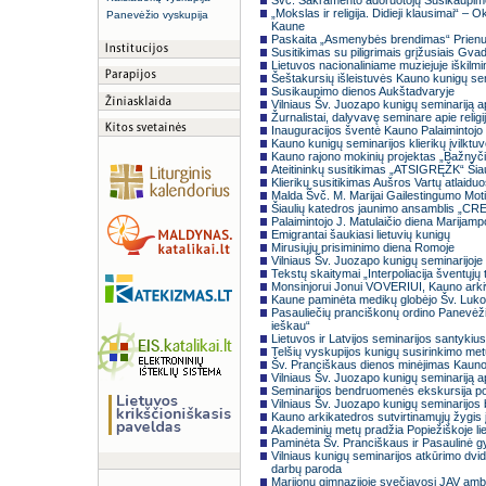
Švč. Sakramento adoruotojų Susikaupim
„Mokslas ir religija. Didieji klausimai“ – 
Panevėžio vyskupija
Kaune
Paskaita „Asmenybės brendimas“ Prien
Susitikimas su piligrimais grįžusiais Gva
Lietuvos nacionaliniame muziejuje iški
Šeštakursių išleistuvės Kauno kunigų sem
Susikaupimo dienos Aukštadvaryje
Vilniaus Šv. Juozapo kunigų seminariją 
Žurnalistai, dalyvavę seminare apie religij
Inauguracijos šventė Kauno Palaimintojo 
Kauno kunigų seminarijos klierikų įvilktu
Kauno rajono mokinių projektas „Bažnyči
Ateitininkų susitikimas „ATSIGRĘŽK“ Šia
Klierikų susitikimas Aušros Vartų atlaidu
Malda Švč. M. Marijai Gailestingumo Moti
Šiaulių katedros jaunimo ansamblis „CR
Palaimintojo J. Matulaičio diena Marijamp
Emigrantai šaukiasi lietuvių kunigų
Mirusiųjų prisiminimo diena Romoje
Vilniaus Šv. Juozapo kunigų seminarijoje 
Tekstų skaitymai „Interpoliacija šventųjų
Monsinjorui Jonui VOVERIUI, Kauno arki
Kaune paminėta medikų globėjo Šv. Luko
Pasauliečių pranciškonų ordino Panevėžio
ieškau“
Lietuvos ir Latvijos seminarijos santykius
Telšių vyskupijos kunigų susirinkimo metu 
Šv. Pranciškaus dienos minėjimas Kauno
Vilniaus Šv. Juozapo kunigų seminariją a
Seminarijos bendruomenės ekskursija po 
Vilniaus Šv. Juozapo kunigų seminarijos
Kauno arkikatedros sutvirtinamųjų žygis 
Akademinių metų pradžia Popiežiškoje lie
Paminėta Šv. Pranciškaus ir Pasaulinė g
Vilniaus kunigų seminarijos atkūrimo dv
darbų paroda
Marijonų gimnazijoje svečiavosi JAV am