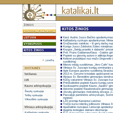
Kard. Audrio Juozo Bačkio apsilankymas 
Kaišiadorių vyskupo apsilankymas Vilnia
Gražiausias vainikas – iš gerų darbų nup
Kunigo Juozo Zdebskio žūties minėjima
Knygos „Seirijų praeitis ir dabartis“ pris
Prel. Prano Gaidamavičiaus - Gaidos gi
Popietė su giesmių autore ir atlikėja Ang
Kelionė prasidėjusi nuo mažo žingsnelio 
į pradžią
susitikimą)
Miesto misijų susitikimas „Vero Cafe“ ka
Vilniaus šv. Juozapo kunigų seminarijos 
Apie Europos jaunimo susitikimą Strasbu
2013 m. Gerumo kristalais apdovanoti ne
Alytaus šv. Benedikto gimnazijos bendr
Kūčių vakarienė Vilniaus šv. Juozapo kun
Prieškalėdinė popietė Kauno kunigų semin
Susikaupimo popietė Kauno „Saulės“ gim
Advento popietė Raudondvario gimnazijo
Šiaulių vyskupija
Jėzuitų gimnazijos moksleivių dovana „C
Pasvalyje paminėtos arkivyskupo, Švent
Telšių vyskupija
metinės
Vilkaviškio vyskupija
LŽD premija Kastantui Lukėnui
Trečio kurso klierikų įvilktuvės Vilniaus
Apaštalinio nuncijaus Lietuvoje apsilanky
Apginta teologijos daktaro disertacija
Kaišiadorių vyskupija