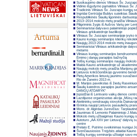
Susikaupimo dienos Vilniaus Šv. Juozapo
Vidinio išgydymo pamaldos Vilniaus Šv. 
Tradicinis Vilniaus Šv. Juozapo kunigų s
Ingridai Gertrūdai Bublys suteiktas Šiaul
Respublikinės Šiaulių ligoninės darbuoto
2013–2014 mokslo metų pradžia Vilniaus
Piligriminis žygis iš Aušros Vartų per Len
Seminaristai dalyvavo palaimintojo popiež
Vilniaus arkikatedroje bazilikoje
Vilniaus Šv. Juozapo seminarijoje įvyko 
Kauno kunigų seminarijos klierikų rekolek
Naujųjų 2013-2014 mokslo metų inaugurac
Seminaristai Vilniaus arkikatedroje daly
metams
Vilniaus kunigų seminarijos bendruomenės
Ėmimo į dangų parapijos bažnyčią
Telšių kunigų seminarijos naujųjų mokslo
Malda Kauno arkikatedroje už akademi
Naujųjų mokslo metų pradžia Marijonų gi
Lietuvos krikščioniškojo gyvenimo be
Pietų Amerikos lietuvių jaunimo suvažia
Rio de Žaneiro 2013 m.
M. Marijos paveikslas iš žiedų Raseiniu
Šiaulių katedros parapijos jaunimo ans
DANGŲ ATDARYK“
Įspūdžiai iš Lentvario vaikų dienos cent
Lazdijuose organizuotas akcija „Mūsų ra
Ateitininkų sendraugių stovykla Dainavo
Išrinkta naujoji Lietuvos pasauliečių pra
Mons. dr. Algirdas Jurevičius: Tarptautin
Jaunimas iš Lemonto Palaimintojo J.Matu
Mokslo metų užbaigimas Kauno kunigų se
Autoturo „AA-XXV per Lietuvą“ dalyvių 
centre
Prelato E. Putrimo sveikinimas kunigui J
Švenčiausiosios Trejybės atlaidai Kauno 
Telšių kunigų seminarija užbaigė savo 