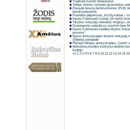
Tradicinė šventė Sintautuose
Telšiai: šeimos vertybės įprasmintos vai
Pasaulio lietuvių bendruomenės (PLB) Val
bendruomenėmis
Prasidėjo piligrimystė „Kryžių kalnas – 
Kauno II dekanato Caritas 20-mečio šve
Tikybos mokytojų metodinis renginys, sk
Dvasingumo valanda su seserimi Igne Ma
Kauno II dekanato katalikų tikybos mokyt
procese“
Kauno arkivyskupijos tikybos mokytojų 
(Šilainių) parapijoje
Plečiasi Vilniaus arkivyskupijos „Carito“ 
Moksleivių istorijos konkurso tautinei s
kurijoje
««
1
2
3
4
5
6
7
8
9
10
11
12
13
14
15
1