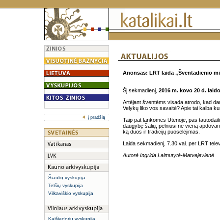
Anonsas: LRT laida „Šventadienio mi
Šį sekmadienį,
2016 m. kovo 20 d. laid
Artėjant šventėms visada atrodo, kad darb
Velykų liko vos savaitė? Apie tai kalba ku
į pradžią
Taip pat lankomės Utenoje, pas tautodail
daugybę šalių, pelniusi ne vieną apdovan
ką duos ir tradicijų puoselėjimas.
Laida sekmadienį, 7.30 val. per LRT telev
Autorė Ingrida Laimutytė-Matvejevienė
Šiaulių vyskupija
Telšių vyskupija
Vilkaviškio vyskupija
Kaišiadorių vyskupija