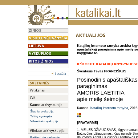
Katalikų interneto tarnyba atskira k
apaštališkąjį paraginimą
apie meilę 
knygynuose.
IEŠKOKITE KATALIKŲ KNYGYNUOSE
Šventasis Tėvas PRANCIŠKUS
į pradžią
Posinodinis apaštališkas
paraginimas
AMORIS LAETITIA
apie meilę šeimoje
Kaunas:
Katalikų interneto tarnyba
, 2016
Šiaulių vyskupija
Telšių vyskupija
Vilkaviškio vyskupija
[PRATARMĖ]
1. MEILĖS DŽIAUGSMAS, išgyvenamas še
Bažnyčios džiaugsmas. Kaip nurodė Sino
daugybės ženklų, liudijančių santuokos k
Kaišiadorių vyskupija