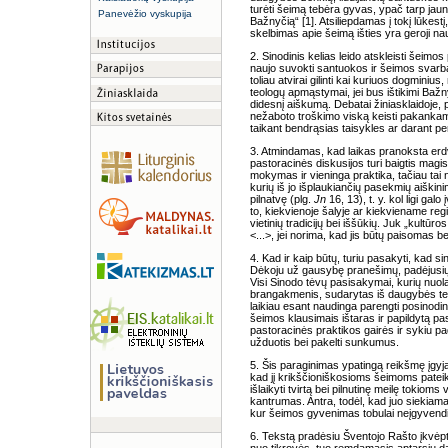
turėti šeimą tebėra gyvas, ypač tarp jaunuo
Panevėžio vyskupija
Bažnyčią“ [1]. Atsiliepdamas į tokį lūkestį
skelbimas apie šeimą išties yra geroji nau
2. Sinodinis kelias leido atskleisti šeimos
naujo suvokti santuokos ir šeimos svarbą
toliau atvirai gilinti kai kuriuos dogminiu
teologų apmąstymai, jei bus ištikimi Bažny
didesnį aiškumą. Debatai žiniasklaidoje, p
nežaboto troškimo viską keisti pakankam
taikant bendrąsias taisykles ar darant p
3. Atmindamas, kad laikas pranoksta erdv
pastoracinės diskusijos turi baigtis magis
mokymas ir vieninga praktika, tačiau tai 
kurių iš jo išplaukiančių pasekmių aiškin
pilnatvę (plg.
Jn
16, 13), t. y. kol ligi galo
to, kiekvienoje šalyje ar kiekviename regi
vietinių tradicijų bei iššūkių. Juk „kultūro
<...>, jei norima, kad jis būtų paisomas bei
4. Kad ir kaip būtų, turiu pasakyti, kad s
Dėkoju už gausybę pranešimų, padėjusių
Visi Sinodo tėvų pasisakymai, kurių nuol
brangakmenis, sudarytas iš daugybės teis
laikiau esant naudinga parengti posinodin
šeimos klausimais ištaras ir papildytą pa
pastoracinės praktikos gairės ir sykiu pa
užduotis bei pakelti sunkumus.
5. Šis paraginimas ypatingą reikšmę įgyja
kad jį krikščioniškosioms šeimoms pateik
išlaikyti tvirtą bei pilnutinę meilę tokio
kantrumas. Antra, todėl, kad juo siekiama
kur šeimos gyvenimas tobulai neįgyvendinam
6. Tekstą pradėsiu Šventojo Rašto įkvėpt