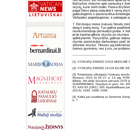
nuo tikrovės, tuo remdamasis aptarsiu da
Bažnyčios mokymo apie santuoką ir šeimą
skyrių, kurie skirti meilei. Paskui išryški
pagal Dievo planą statydinti ir vieną skyr
gailestingiems ir pastoraciškai išmintingi
Viešpaties pageidaujamas, ir pabaigoje 
7. Dėl dvejus metus trukusio Sinodo minči
daug ir įvairių temų. Tuo galima paaiškin
nerekomenduoju perskaityti greitai. Ir š
jei jie kantriai gilinsis skyrius po skyria
aplinkybėmis. Pavyzdžiui, galimas daikta
skyriai, pastoracijos darbuotojus ypač d
aštuntas skyrius. Tikiuosi, jog kiekvien
šeimos gyvenimu, nes ji yra „ne problema
-----------------------------
[1] VYSKUPŲ SINODO 3-IOJI NEEILIN
[2] VYSKUPŲ SINODO 14-OJI EILINĖ 
[3] Kreipimasis užbaigiant Vyskupų sinodo
Romano
, 2015 10 26–27, p. 13; plg. P
Bibbia
.
Atti della Sessione plenaria 1979 d
SUSIRINKIMAS.
Gaudium et spes
, 44; JO
52: AAS 83 (1991), 300; Apaštališkasis p
(2013), 1049. 1068–1069.
[4] Kalba per susitikimą su šeimomis Sant
p. 7.