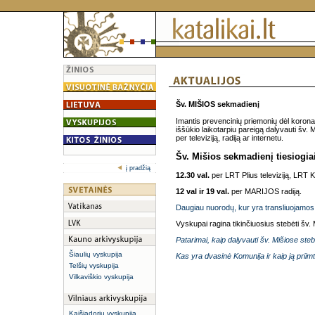
Šv. MIŠIOS sekmadienį
Imantis prevencinių priemonių dėl korona
iššūkio laikotarpiu pareigą dalyvauti šv. Mi
per televiziją, radiją ar internetu.
Šv. Mišios sekmadienį tiesiogia
į pradžią
12.30 val.
per LRT Plius televiziją, LRT Kla
12 val ir 19 val.
per MARIJOS radiją.
Daugiau nuorodų, kur yra transliuojamos 
Vyskupai ragina tikinčiuosius stebėti šv. M
Patarimai, kaip dalyvauti šv. Mišiose stebi
Šiaulių vyskupija
Kas yra dvasinė Komunija ir kaip ją priimt
Telšių vyskupija
Vilkaviškio vyskupija
Kaišiadorių vyskupija