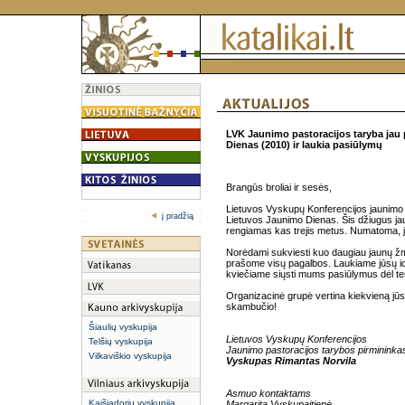
LVK Jaunimo pastoracijos taryba jau
Dienas (2010) ir laukia pasiūlymų
Brangūs broliai ir sesės,
Lietuvos Vyskupų Konferencijos jaunimo 
į pradžią
Lietuvos Jaunimo Dienas. Šis džiugus jaun
rengiamas kas trejis metus. Numatoma, 
Norėdami sukviesti kuo daugiau jaunų žmoni
prašome visų pagalbos. Laukiame jūsų i
kviečiame siųsti mums pasiūlymus dėl tem
Organizacinė grupė vertina kiekvieną jūs
skambučio!
Šiaulių vyskupija
Lietuvos Vyskupų Konferencijos
Telšių vyskupija
Jaunimo pastoracijos tarybos pirmininka
Vilkaviškio vyskupija
Vyskupas Rimantas Norvila
Asmuo kontaktams
Kaišiadorių vyskupija
Margarita Vyskupaitienė