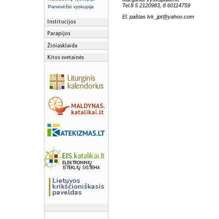
Tel.8 5 2120983, 8 60114759
Panevėžio vyskupija
El. paštas lvk_jpt@yahoo.com