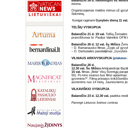
Balandžio 26 d. iškilmingos šv. Mišio
eisena.
Organizuojamas maldos mėnuo už gyvybę
Sekminių.
Kunigai raginami
Gyvybės dieną 11 val.
TELŠIŲ VYSKUPIJA
Balandžio 21 d. 19 val.
Telšių Žemaitės
pranciškonas br. Paulius Vaineikis OFM 
Balandžio 26 d. 12 val. šv. Mišios
Žemai
– D. Ramanausko filmas „Žygis už gyvyb
– O. Darbutaitės pasidalijimas „Gyvybės
VILNIAUS ARKIVYSKUPIJA (
plakatas
Balandžio 26 d.
12.30 val. Šv. Mišios
Arkikatedroje Bazili
15 val.
filmas „Bela“ Visų Šventųjų parap
50). Po kino seanso bus filmo aptarimas 
gyvenime?“. Filmą pristatys krikščioni
asmenims nuo 14 metų. Jaunesniems jis 
VILKAVIŠKIO VYSKUPIJA
Balandžio 23 d. 12.30 val.
padėka medik
Parengė Lietuvos šeimos centras