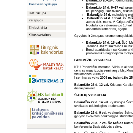
Balandžio 20–26 d.
demonstruoj
plakatai.
Panevėžio vyskupija
Balandžio 24 d. 9–17 val.
progr
bei pedagogų susitikimai, diskusi
Balandžio 24 d.
moksleivių pie
Balandžio 24 d. 18 val. šv. Mi
aukos dek. mons. V. Grigaraviči
Nuotaikinga vakaronė po 18 val. 
ansamblio koncertas, agapė.
Gyvybės ir žmogaus orumo temų sklaida
Balandžio 24 d. 18 val.
Švč. Mer
„Kaunas Jazz“ sakralinės muzik
Bendradarbiaujant su Kauno arki
problematika nagrinėjama mokyk
PANEVĖŽIO VYSKUPIJA
KTU Panevėžio institutas, Vilniaus akad
centras organizuoja seminarų ciklą „Mor
visuomenės kūrimui“.
I seminaras vyks
2009 m. balandžio 25
Balandžio 26 d. 12 val.
Kristaus Karali
dienai paminėti.
ŠIAULIŲ VYSKUPIJA
Balandžio 22 d. 14 val.
vyskupijos Šeim
sveikatos edukologijos studentams.
Balandžio 23 d. 9 val.
vyskupijos Šeimos
gyvybę sveikatos edukologijos student
Balandžio 23 d. 7 val. šv. Mišios
Katedr
konferencija Savivaldybės salėje.