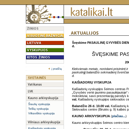
Švęskime PASAULINĘ GYVYBĖS DIENĄ
d.
ŠVĘSKIME PAS
20
Kiekvienais metais, norėdami prisiminti i
į pradžią
paskutinįjį balandžio sekmadienį švenči
d.
KAIŠIADORIŲ VYSKUPIJA
Kaišiadorių vyskupijos šeimos centras Pa
„Gyvybės vertė jaunimo pasaulėjautoje“ s
moksleiviai, savo prezentaciją parodys k
val.
Kaišiadorių vyskupijos sielovados cen
Šiaulių vyskupija
Balandžio 26 d. 10.00 val.
Kaišiadorių 
Telšių vyskupija
Sielovados centre (Birutės g. 9) kalbės p
Vilkaviškio vyskupija
KAUNO ARKIVYSKUPIJA
(
plačiau...
)
Kauno arkivyskupijos šeimos centro kiem
Kaišiadorių vyskupija