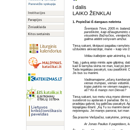
Panevėžio vyskupija
I dalis
LAIKO ŽENKLAI
1. Popiežiai iš dangaus nekrinta
Šventasis Tėve, 2005 m. balandž
pareiškėte, kaip džiaugtumėtės da
visuotinės Bažnyčios, vienijančios
galima atidėti senyvam amžiui.
Tiesą sakant, tikėjausi pagaliau ramybės ir
užduoties akivaizdoje, mane – kaip visi ž
Vėliau kalbėjote apie akimirką, kai
Taip, į galvą atėjo mintis apie giljotiną: d
kad ši tarnyba skirta ne man, kad po įte
Tada tegalėjau pasakyti, sau paaiškinti: D
Jis bus su manimi.
Vadinamajame „ašarų kambaryje“ p
vienas trumpas, vienas vidutini
kojas pakirto ne vienam naujam po
aš? Ko iš manęs nori Dievas?
Tiesą sakant, tuo metu visą mano dėmesį 
susidoroti su apdarais ir panašiai. Be to,
pradėjau galvoti, ką galėčiau pasakyti. Aps
tepajėgiau ištarti: „Ką Tu su manimi dar
neįstengsiu. Jei manęs panorai, turi man 
Šia prasme Viešpačiui, sakykime, primygtin
Ar Jonas Paulius II pageidavo, k