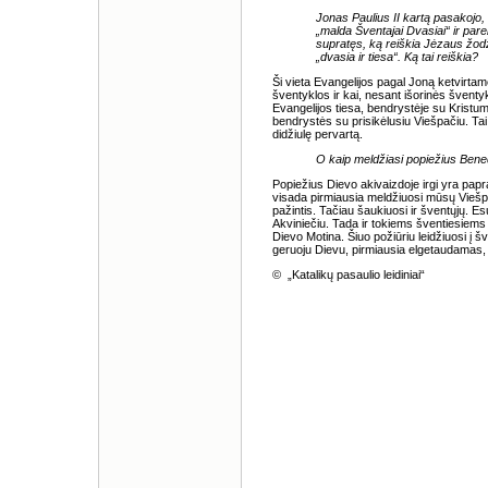
Jonas Paulius II kartą pasakojo,
„malda Šventajai Dvasiai“ ir parei
supratęs, ką reiškia Jėzaus žodžia
„dvasia ir tiesa“. Ką tai reiškia?
Ši vieta Evangelijos pagal Joną ketvirta
šventyklos ir kai, nesant išorinės švent
Evangelijos tiesa, bendrystėje su Kristu
bendrystės su prisikėlusiu Viešpačiu. Tai v
didžiulę pervartą.
O kaip meldžiasi popiežius Bene
Popiežius Dievo akivaizdoje irgi yra papr
visada pirmiausia meldžiuosi mūsų Viešpač
pažintis. Tačiau šaukiuosi ir šventųjų.
Akviniečiu. Tada ir tokiems šventiesiems
Dievo Motina. Šiuo požiūriu leidžiuosi į šv
geruoju Dievu, pirmiausia elgetaudamas,
© „Katalikų pasaulio leidiniai“