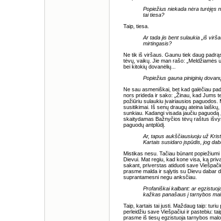
Popiežius niekada nėra turėjęs n
tai tiesa?
Taip, tiesa.
Ar tada jis bent sulaukia „iš vi
mirtingasis?
Ne tik iš viršaus. Gaunu tiek daug padrąs
tėvų, vaikų. Jie man rašo: „Meldžiamės už
bei kitokių dovanėlių...
Popiežius gauna piniginių dovan
Ne sau asmeniškai, bet kad galėčiau padėt
nors prideda ir sako: „Žinau, kad Jums ten
požiūriu sulaukiu įvairiausios paguodos. M
susitikimai. Iš senų draugų ateina laiškų, 
sunkiau. Kadangi visada jaučiu paguodą 
skaitydamas Bažnyčios tėvų raštus išvystu
paguodų antplūdį.
Ar, tapus aukščiausiuoju už Kris
Kartais susidaro įspūdis, jog da
Mistikas nesu. Tačiau būnant popiežiumi y
Dievui. Mat regiu, kad kone visa, ką priva
sakant, priverstas atiduoti save Viešpačiui
prasme malda ir sąlytis su Dievu dabar da
suprantamesni negu anksčiau.
Profaniškai kalbant: ar egzistuoj
kažkas panašaus į tarnybos ma
Taip, kartais tai justi. Maždaug taip: tur
perleidžiu save Viešpačiui ir pastebiu: t
prasme iš tiesų egzistuoja tarnybos malo