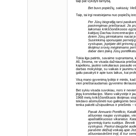
taip pat vykdyti tarnybą.
Bet buvo popiežių, sakiusių: Vi
Taip, tai irgi neatsiejama nuo popiežių isto
Per Jūsų biografiją tarsi pasikar
pasirengimas prieštarauti. Jis p
laikomas krikščioniškosios egzist
kalėjusį Dachau koncentracijos s
dviem Jūsų pirmtakams naciai įv
Susirinkimą oponuojate pernel
vyskupas, įspėjate dėl grėsmių g
tikėjimui srovių mėginimams pert
dabar daro įtaką Jūsų pontifikatu
Tokia ilga patirtis, savaime suprantama, 
Aš, žinoma, ne visada dažniausia priešt
kapelionu, jautėsi sekuliaraus pasaulio v
darbas mokykloje, su vaikais ir jaunimu 
galiu pasakyti ir apie tuos laikus, kai pro
Visą mano gyvenimą lydėjo ir mintis, kad
vien prieštaraudamas gyvenimo tikriausi
Bet sykiu visada suvokiau, nors ir nevie
jėgų konsteliacijos. Mano vaikystėje ir jau
1968 metų krikščioniškasis tikėjimas stoj
tekdavo atsimušinėti nuo galingomis besi
tenka pakelti užsipuolimus ir priešintis – t
Pasak Annuario Pontificio, Katal
aštuonias naujas vyskupijas, vien
apaštališkuosius vikariatus. Katal
gyventojų kartu sudėjus. Beveik
vyskupus. Paskui daugybė audienc
parašėte didžiulį veikalą apie Jė
aštuoniasdešimt treji; iš kur sem