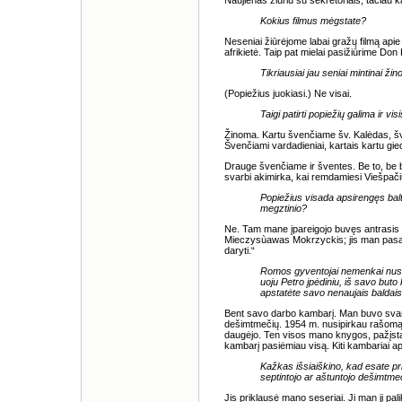
Naujienas žiūriu su sekretoriais, tačiau 
Kokius filmus mėgstate?
Neseniai žiūrėjome labai gražų filmą api
afrikietė. Taip pat mielai pasižiūrime Don 
Tikriausiai jau seniai mintinai žin
(Popiežius juokiasi.) Ne visai.
Taigi patirti popiežių galima ir vis
Žinoma. Kartu švenčiame šv. Kalėdas, šv
Švenčiami vardadieniai, kartais kartu gi
Drauge švenčiame ir šventes. Be to, be b
svarbi akimirka, kai remdamiesi Viešpači
Popiežius visada apsirengęs balta
megztinio?
Ne. Tam mane įpareigojo buvęs antrasis 
Mieczysùawas Mokrzyckis; jis man pasakė:
daryti.“
Romos gyventojai nemenkai nust
uoju Petro įpėdiniu, iš savo but
apstatėte savo nenaujais baldai
Bent savo darbo kambarį. Man buvo svarb
dešimtmečių. 1954 m. nusipirkau rašomąj
daugėjo. Ten visos mano knygos, pažįstam
kambarį pasiėmiau visą. Kiti kambariai aps
Kažkas išsiaiškino, kad esate pri
septintojo ar aštuntojo dešimtm
Jis priklausė mano seseriai. Ji man jį pali