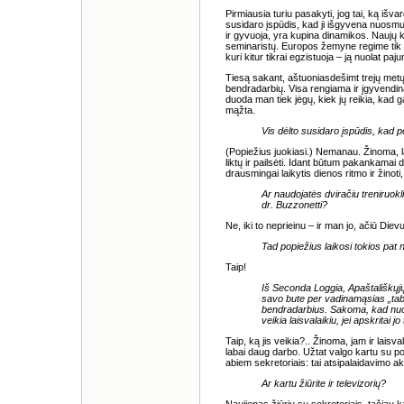
Pirmiausia turiu pasakyti, jog tai, ką išv
susidaro įspūdis, kad ji išgyvena nuosmuk
ir gyvuoja, yra kupina dinamikos. Naujų k
seminaristų. Europos žemyne regime tik ta
kuri kitur tikrai egzistuoja – ją nuolat p
Tiesą sakant, aštuoniasdešimt trejų metų 
bendradarbių. Visa rengiama ir įgyvendi
duoda man tiek jėgų, kiek jų reikia, kad ga
mąžta.
Vis dėlto susidaro įspūdis, kad p
(Popiežius juokiasi.) Nemanau. Žinoma, laik
liktų ir pailsėti. Idant būtum pakankamai 
drausmingai laikytis dienos ritmo ir žinoti
Ar naudojatės dviračiu treniruok
dr. Buzzonetti?
Ne, iki to neprieinu – ir man jo, ačiū Diev
Tad popiežius laikosi tokios pat n
Taip!
Iš Seconda Loggia, Apaštališkųjų
savo bute per vadinamąsias „tab
bendradarbius. Sakoma, kad nuo 
veikia laisvalaikiu, jei apskritai jo 
Taip, ką jis veikia?.. Žinoma, jam ir laisva
labai daug darbo. Užtat valgo kartu su p
abiem sekretoriais: tai atsipalaidavimo a
Ar kartu žiūrite ir televizorių?