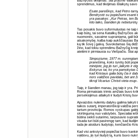
Bažnyčios tikėjimas. Šia prasme Vatikano 
sprendimus, kad tikėjimas išlaikytų sav
Esate pareiškęs, kad Petro tarnyba
Bendrystė su popiežiumi esanti ti
yra pasakęs: „Kur Petras, ten Baž
kito laiko, šiandien jis nebeturėtų 
Tas posakis buvo suformuluotas ne taip ir
kaip būtų, tai sena Katalikų Bažnyčios 
nuomonės, savaime suprantama, gali būti
atsakomybę, kalba kaip aukščiausias Ba
ką tik šovę į galvą. Suvokdamas šią didž
žino, kad tokiu sprendimu Bažnyčią kreipia
ateitimi ir pirmiausia su Viešpačiu. Štai a
Simpoziume, 1977 m. surengtame 
pranešimą, koks turėtų būti popi
minėjote, jog jis turi „laikytis ir 
išskyrus tai, ko yra pamokytas Die
kad Kristaus galia būtų čia ir dab
nors valdžios pavidalu, bet ant
tikroji Vicarius Christi vieta esąs
Taip, ir šiandien manau, jog taip ir yra. 
Roma pirmaisiais trimis amžiais buvo krik
persekiojimus atlaikyti ir liudyti Kristų
Apvaizdos nulemtu dalyku galima laikyti t
taikos sutartį, imperatoriškoji valdžia pe
tartum provincija. Romos vyskupas galėj
skirtingumą nuo valstybės. Specialiai iešk
būtina siekti sutarimo, tarpusavio suprat
visada turi būti pasirengę tam, kad liudijim
tada jie atsidurs liudytojo, kenčiančio Kris
Kad visi ankstyvieji popiežiai buvo kankin
valdovu, jis turi liudyti tą, kuris buvo nu