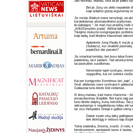
Šito nežinau. Manau, visa tai jis paliko s
Bet jis Jūsų vis dėlto nepaleido 
kaip tylėjimu grįstą argumentą n
Jis norėjo išlaikyti mane tarnyboje, tai a
kai įteikiamas atsistatydinimo prašymas, 
iki pabaigos.“ Jis man nuo pradžių rodė 
„Krikščionybės įvadą“. Aiškiai laikė tai 
Tikėjimo mokymo kongregacijos prefektu. R
kaip laidą, kad tikėjimo klausimais laikom
Aplankėte Joną Paulių II, kai jis
(Subiaco), kur skaitėte paskaitą
popiežius dar pasakė?
Jis smarkiai kentėjo, bet buvo labai švi
palaimintų, tai ir padarė. Tad atsiskyrė
tai paskutinis susitikimas.
Nenorėjote tapti vyskupu, nenorėj
negąsdina, kai vis nutinka visiška
Kai per kunigystės šventimus tari „taip“, ga
žinai: atidaviau save vyskupui ir galiausi
Galiausiai turiu leistis būti vedamas.
Iš tiesų maniau, kad mano charizma – būti
įsivaizdavimas išsipildė. Bet kartu taip p
turiu tikėtis dalykų, kurių netroškau. Šia
atitraukiamas ir negalėdavau toliau eiti s
tai: esu Viešpaties žinioje ir galbūt vieną 
Dabar esate visų laikų galingiau
tiek tikinčiųjų ir nebuvo taip išsi
Tokia statistika, žinoma, svarbi. Ji rodo, k
bendruomenė, aprėpianti rases ir tautas,