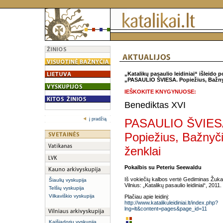
„Katalikų pasaulio leidiniai“ išleid
„PASAULIO ŠVIESA. Popiežius, Bažnyči
IEŠKOKITE KNYGYNUOSE:
Benediktas XVI
į pradžią
PASAULIO ŠVIES
Popiežius, Bažnyčia
ženklai
Pokalbis su Peteriu Seewaldu
Iš vokiečių kalbos vertė Gediminas Žuk
Šiaulių vyskupija
Vilnius: „Katalikų pasaulio leidiniai“, 2011.
Telšių vyskupija
Vilkaviškio vyskupija
Plačiau apie leidinį:
http://www.katalikuleidiniai.lt/index.php?
lng=lt&content=pages&page_id=11
Kaišiadorių vyskupija