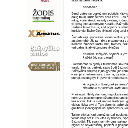
skaičiai galios neteikia.
Kodėl ne?
Bendrystės su popiežiumi pobūdis kitoks, 
daug tokių, kurie širdimi nėra kartu. Ja
tokių, kurie atrodo esantys viduje, ir dau
tikėjimą, priklausomybę Katalikų Bažnyčiai
Stalinas buvo teisus, kad popiežius neturi 
kurioje visi Bažnyčios tikintieji būtų tarsi 
Šiuo atžvilgiu popiežius, viena vertus, yr
atsakomybė. Jis tam tikra prasme yra vad
laikantis žmones kartu, būtų tikimas, išli
turi galios išlaikyti žmones tikinčius.
Katalikų Bažnyčiai popiežius yra
kalbėti Jėzaus vardu?
Skelbdamas tikėjimą ir teikdamas sakram
vardu. Kristus patikėjo savo žodį Bažnyči
Bažnyčios tikėjimą ir juo gyvenu, juo re
– net jei smulkmenose, žinoma, visada gal
stengiuosi mąstyti ir gyventi remdamasis 
Ar popiežius tikrai „neklystamas
Absoliutus suverenas, kurio mąs
Priešingai. Neklystamumo sąvoka išsirutul
nors yra galutinė sprendžiamoji instancija
krikščionių laikus siekiančios tradicijos,
viskas lieka atvira! Tam tikromis aplinkyb
galutinius įpareigojančius sprendimus, k
Tai nereiškia, kad popiežius gali nuolato
veikia kaip bet kuris kitas vyskupas, išpaž
Bažnyčiai. Tik esant tam tikroms sąlygoms
elgiasi ne savavališkai, popiežius gali pa