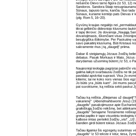
nešančio Dievo tarno figūra (Iz 53, 12) 
Sandoros. Sandora šitaip nesugriaunamai
Sūnaus, tapusio tarnu, kančia. Nuo tada
Sūnaus, kuriame kentėjo pats Dievas ir k
(plg. Rom 5, 16–20).
Gyvūnų kraujas negalėjo nei „permaldauti“,
tikrai gelbinčio didesniojo klusnumo lauk
ir tapę tikrove: Jis dovanoja „Naująją Sa
dovanojimasis, iškenčiant visas žmonijos
besąlygiška ištikimybe. Per Paskutinę vaka
savo pakaitinį klusnumą. Būti Kristaus kūn
sakramente mus į tą „daugelį“ priima.
Dabar iš steigiamųjų Jėzaus žodžių beliek
debatus. Pasak Morkaus ir Mato, Jėzus pa
darydamas užuominą būtent į Iz 53, o Paul
Naujesnioji teologija pagrįstai pabrėžė 
galima laikyti svarbiausiu žodžiu ne tik
pavidalui apskritai suprasti. Visa Jo es
kitiems; tai ne koks nors vienas šios egzi
Jo būtis yra „būtis kam“. Jei mums pavyktų
pat suvoktume, ką reiškia sekti paskui Jį
Tačiau ką reiškia „išliejamas už daugelį
vakarienę“ (
Abendmahlsworte Jesu
) (1
„daugelis“ pasakojimuose apie Eucharistijo
graikiškąją žodžio reikšmę, bet atitinkam
„daugelis“ Senajame Testamente reiškiąs „v
greitai paplito ir tapo visuotiniu teologini
kalbose imtas perteikti žodžiu „visi“. „Už j
šiandien girdi būtent tokius Jėzaus žodži
Tačiau ilgainiui šis egzegetų sutarimas v
„daugelis“ Iz 53 tekste ir kitur, tiesa, žym