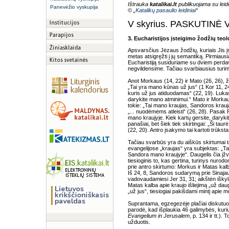
Ištrauka
katalikai.lt
publikuojama su leidė
Panevėžio vyskupija
© „
Katalikų pasaulio leidiniai
“
V skyrius. PASKUTINĖ
3. Eucharistijos įsteigimo žodžių teol
Apsvarsčius Jėzaus žodžių, kuriais Jis įste
metas atsigręžti į jų semantiką. Pirmiaus
Eucharistiją susiduriame su dviem perda
negvildensime. Tačiau svarbiausius turime
Anot Morkaus (14, 22) ir Mato (26, 26), ž
„Tai yra mano kūnas už jus“ (1 Kor 11, 2
kuris už jus atiduodamas“ (22, 19). Lukas 
darykite mano atminimui.“ Mato ir Morkau
tokie: „Tai mano kraujas, Sandoros krauja
„... nuodėmėms atleisti“ (26, 28). Pasak
mano kraujyje. Kiek kartų gersite, daryki
panašiai, bet šiek tiek skirtingai: „Ši tau
(22, 20). Antro įsakymo tai kartoti trūksta
Tačiau svarbūs yra du aiškūs skirtumai 
evangelijose „kraujas“ yra subjektas: „Ta
Sandora mano kraujyje“. Daugelis čia įžve
tiesioginis to, kas gertina, turinys nurod
prie antro skirtumo: Morkus ir Matas kal
Iš 24, 8, Sandoros sudarymą prie Sinajau
vadovaudamiesi Jer 31, 31; aikštėn iškyl
Matas kalba apie kraujo išliejimą „už daug
„už jus“, tiesiogiai pakišdami mintį apie
Suprantama, egzegezėje plačiai diskutuo
parodė, kad išplaukia 46 galimybės, kurių
Evangelium in Jerusalem
, p. 134 ir tt.)
užduotis.