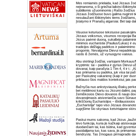
Mes remiamės prielaida, kad Jėzaus žodž
neįmanoma, o ši griežtai laikėsi ištikimy
subtiliomis užuominomis į Rašto žodžius vi
Jėzaus žodžiuose buvo galima nugirsti tiek
nesulaužant ištikimybės tiems žodžiams, 
Įstatymo ir Pranašų atgarsiai. Bet taip d
Visuose keturiuose tekstuose pasakojimai
Jėzaus veiksmus, visumos recepcijai B
Jėzus paėmė duoną, sukalbėjo palaiminim
minimos
eucharistia
(Paulius/Lukas) ir
eu
tradicijos didžiąją padėkos ir palaimini
progomis. Nevalgoma Dievui nepadėkojus
rastis iš žemės, už vynuogyno vaisius.
Abu skirtingi žodžiai, vartojami Morkaus
kryptimis: tai – padėka ir gyrius Dievui 
dovanai, kaip parašyta 1 Tim 4, 4 ir t.: „
kas priimama su padėka, juk visa tai pašv
per Paskutinę vakarienę (kaip ir per duon
priklauso šios maldos kontekstui; jais pa
Bažnyčia nuo ankstyviausių ištakų perkei
bet meldimosi kartu su Jėzumi dalimi, pa
žemiškosios Dievo dovanos iš naujo dov
dovanojimasis atsiveriančia savo Sūnaus
krikščionių Eucharistijos – iškiliausiosio
„Eucharistija“ tapo viso Jėzaus dovanoto 
sugrįšime šio skyriaus ketvirtajame skirs
Paskui mums sakoma, kad Jėzus „laužė du
tėvo funkcija, kuria jis kažkaip atstova
duodančiam tai, kas būtina, kad gyventum
pasidalijama tuo, kas sava, jis priimamas į 
bendrystę. Tas žmogaus pirmapradis davi