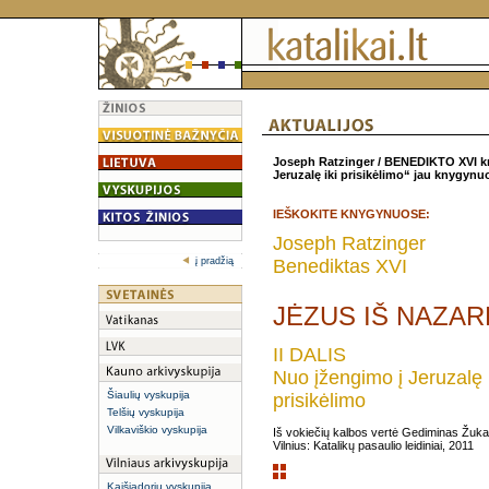
Joseph Ratzinger / BENEDIKTO XVI k
Jeruzalę iki prisikėlimo“ jau knygynu
IEŠKOKITE KNYGYNUOSE:
Joseph Ratzinger
į pradžią
Benediktas XVI
JĖZUS IŠ NAZA
II DALIS
Nuo įžengimo į Jeruzalę 
Šiaulių vyskupija
prisikėlimo
Telšių vyskupija
Vilkaviškio vyskupija
Iš vokiečių kalbos vertė Gediminas Žuk
Vilnius: Katalikų pasaulio leidiniai, 2011
Kaišiadorių vyskupija