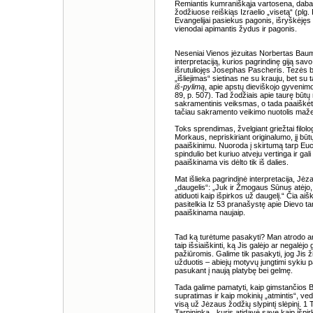
Remiantis kumraniškąja vartosena, dabar v
žodžiuose reiškiąs Izraelio „visetą“ (plg
Evangelijai pasiekus pagonis, išryškėjęs
vienodai apimantis žydus ir pagonis.
Neseniai Vienos jėzuitas Norbertas Baum
interpretaciją, kurios pagrindinę giją savo
išrutuliojęs Josephas Pascheris. Tezės br
„išliejimas“ sietinas ne su krauju, bet su
iš-pylimą
, apie apstų dieviškojo gyvenim
89, p. 507). Tad žodžiais apie taurę būtų
sakramentinis veiksmas, o tada paaiškėtų
tačiau sakramento veikimo nuotolis mažesn
Toks sprendimas, žvelgiant griežtai filolog
Morkaus, nepriskiriant originalumo, jį bū
paaiškinimu. Nuoroda į skirtumą tarp Euch
spindulio bet kuriuo atveju vertinga ir gal
paaiškinama vis dėlto tik iš dalies.
Mat išlieka pagrindinė interpretacija, Jė
„daugelis“: „Juk ir Žmogaus Sūnus atėjo,
atiduoti kaip išpirkos už daugelį.“ Čia a
pasitelkia Iz 53 pranašystę apie Dievo ta
paaiškinama naujaip.
Tad ką turėtume pasakyti? Man atrodo arog
taip išsiaiškinti, ką Jis galėjo ar negalėj
pažiūromis. Galime tik pasakyti, jog Jis
užduotis – abiejų motyvų jungtimi sykiu p
pasukant į naują platybę bei gelmę.
Tada galime pamatyti, kaip gimstančios
supratimas ir kaip mokinių „atmintis“, v
visą už Jėzaus žodžių slypintį slėpinį. 1
Tarpininką, „kuris atidavė save kaip išpi