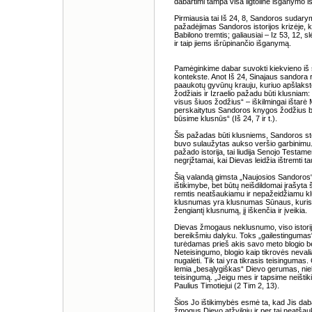
dabartimi tampa visa ligtolinė išganymo ist
Pirmiausia tai Iš 24, 8, Sandoros sudary
pažadėjimas Sandoros istorijos krizėje, 
Babilono tremtis; galiausiai – Iz 53, 12
ir taip jiems išrūpinančio išganymą.
Pamėginkime dabar suvokti kiekvieno iš ši
kontekste. Anot Iš 24, Sinajaus sandora 
paaukotų gyvūnų krauju, kuriuo apšlaksto
žodžiais ir Izraelio pažadu būti klusniam
visus šiuos žodžius“ – iškilmingai ištarė 
perskaitytus Sandoros knygos žodžius bu
būsime klusnūs“ (Iš 24, 7 ir t.).
Šis pažadas būti klusniems, Sandoros ste
buvo sulaužytas aukso veršio garbinimu. 
pažado istorija, tai liudija Senojo Testam
negrįžtamai, kai Dievas leidžia ištremti ta
Šią valandą gimsta „Naujosios Sandoros“ 
ištikimybe, bet būtų neišdildomai įrašyta ši
remtis neatšaukiamu ir nepažeidžiamu kl
klusnumas yra klusnumas Sūnaus, kuris t
žengiantį klusnumą, jį iškenčia ir įveikia.
Dievas žmogaus neklusnumo, viso istorijos 
bereikšmiu dalyku. Toks „gailestingumas“,
turėdamas prieš akis savo meto blogio be
Neteisingumo, blogio kaip tikrovės nevalia 
nugalėti. Tik tai yra tikrasis teisinguma
lemia „besąlygiškas“ Dievo gerumas, nieka
teisingumą. „Jeigu mes ir tapsime neištikimi
Paulius Timotiejui (2 Tim 2, 13).
Šios Jo ištikimybės esmė ta, kad Jis daba
žmogus Dievo atžvilgiu ir per tai neatšau