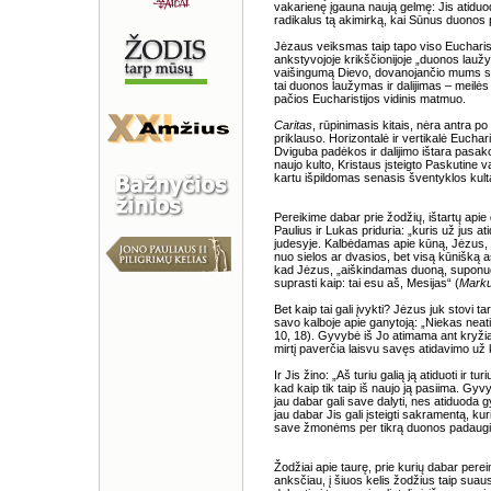
vakarienę įgauna naują gelmę: Jis atidu
radikalus tą akimirką, kai Sūnus duonos pa
Jėzaus veiksmas taip tapo viso Eucharisti
ankstyvojoje krikščionijoje „duonos lauž
vaišingumą Dievo, dovanojančio mums sav
tai duonos laužymas ir dalijimas – meilė
pačios Eucharistijos vidinis matmuo.
Caritas
, rūpinimasis kitais, nėra antra po
priklauso. Horizontalė ir vertikalė Euchar
Dviguba padėkos ir dalijimo ištara pasako
naujo kulto, Kristaus įsteigto Paskutine v
kartu išpildomas senasis šventyklos kult
Pereikime dabar prie žodžių, ištartų apie
Paulius ir Lukas priduria: „kuris už jus at
judesyje. Kalbėdamas apie kūną, Jėzus, 
nuo sielos ar dvasios, bet visą kūnišką
kad Jėzus, „aiškindamas duoną, suponuoj
suprasti kaip: tai esu aš, Mesijas“ (
Marku
Bet kaip tai gali įvykti? Jėzus juk stovi t
savo kalboje apie ganytoją: „Niekas neat
10, 18). Gyvybė iš Jo atimama ant kryžiau
mirtį paverčia laisvu savęs atidavimo už k
Ir Jis žino: „Aš turiu galią ją atiduoti ir tu
kad kaip tik taip iš naujo ją pasiima. Gy
jau dabar gali save dalyti, nes atiduoda g
jau dabar Jis gali įsteigti sakramentą, k
save žmonėms per tikrą duonos padaugi
Žodžiai apie taurę, prie kurių dabar perei
anksčiau, į šiuos kelis žodžius taip suaus