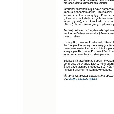
čia išreiškiama krištoliškai skaidriai.
Istoriškai diferencijuotų ir savo esme vi
Jėzaus išganomojo darbo – netiesioginių 
laiškuose ir Jono evangelijoje. Paulius r
(
plērōma
) ir tik tada bus išgelbėtas visas
tautą“ (žydus), ir ne tik už tautą, bet ir
50 ir tt.). Jėzaus mirtis galioja žydams ir
Jei Izaijo tekste žodžiu „daugelis“ galvoje
kupiname Bažnyčios atsake į Jėzaus naują
mirė už visus.
Evangelikų teologas Ferdinandas Kattenb
žodžiai per Paskutinę vakarienę yra tik
dovanojęs nauja, kas juos subūrė ir pav
įsteigta pati Bažnyčia. Kristaus kūnu ji 
atveriama pasaulio ir istorijos platybei.
Eucharistija yra regimas subūrimo vyksmas
bendrystę su gyvuoju Dievu, kuris suart
iš jos savo vienybę ir užduotį. Bažnyčia k
mirties ir prisikėlimo, kam buvo užbėgta į
Ištrauka
katalikai.lt
publikuojama su leidė
© „
Katalikų pasaulio leidiniai
“