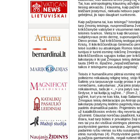
Tai, kas antropologinių klausimų atžvilgiu 
tiesiog akivaizdu. Į klausimą, kaip pažinti 
leidžiant įstatymus, niekada nebuvo papras
gebėjimui, jis tapo daugkart sunkesnis.
Kaip pažįstama tai, kas teisinga? Istorijo
tarp žmonių teisinga, nusprendžiama žvelgi
krikščionybė valstybei ir visuomenei nie
teisinės tvarkos. Vietoj to kaip tikruosius 
subjektyvaus proto dermę, suponuojančią,
Dievo protas. Tad krikščionių teologai prisid
Kristų. II ikikrikščioniškojo šimtmečio pirm
teisė susitiko su atsakingais Romos teisė
turėjusi ir turinti esminę reikšmę žmonijos t
ikikrikščioniškos sąsajos kelias per krik
laikotarpiu ir iki pat Žmogaus teisių dek
tauta 1949 m. išpažino „nepažeidžiamas
taikos ir teisingumo pasaulyje pagrindą“.
Teisės ir humaniškumo plėtrai esminę rei
politeizmo reikalautą religinę teisę, stojo 
šaltinis yra tarpusavyje susiję protas ir 
romiečiams, sakydamas: „Kai jokio įstat
reikalavimus, tada jie <...> yra patys sau 
širdyse, ir tai liudija jų sąžinė...“ (Rom 2,
sąžinė, kuri yra ne kas kita, kaip Saliamo
Žmogaus teisių deklaracijos po Antrojo p
laikotarpiu įstatymų leidimo pagrindų kl
padėtis dramatiškai pakito. Prigimtinės t
už katalikiškosios erdvės ribų neverta apt
užsiminti. Glaustai norėčiau paaiškinti, k
ištara, kad tarp būties ir privalėjimo žioji
nes tai yra dvi visiškai skirtingos plotmė
pozityvistinė gamtos samprata. Jei gamta 
padarinio ryšiu vienas su kitu susaistytų bū
etinis nurodymas (4). Pozityvistinė gamto
ją pažįsta gamtamokslis, negali nutiesti til