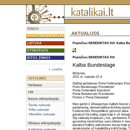
Popiežius BENEDIKTAS XVI. Kalba Bun
Popiežius BENEDIKTAS XVI
Kalba Bundestage
į pradžią
Berlynas,
2011 m. rugsėjo 22 d.
Didžiai gerbiamas Pone Federacijos Prez
Pone Bundestago Prezidente!
Ponia Federaline Kanclere!
Ponia Bundesrato Prezidente!
Ponios ir Ponai Deputatai!
Man garbė ir džiaugsmas kalbėti šiuose iš
Šiaulių vyskupija
parlamentą, demokratiškai išrinktą tautos
Telšių vyskupija
Federacinės Respublikos gerovės labui. 
Vilkaviškio vyskupija
pasakyti čia kalbą, lygiai kaip ir už draug
Šią valandą kreipiuosi į Jus, gerbiamos Po
gyvenimą neužmiršęs savo kilmės ir neabej
pasakyti kalbos pakviestas buvau kaip 
atsakomybė už katalikišką krikščioniją. T
Kaišiadorių vyskupija