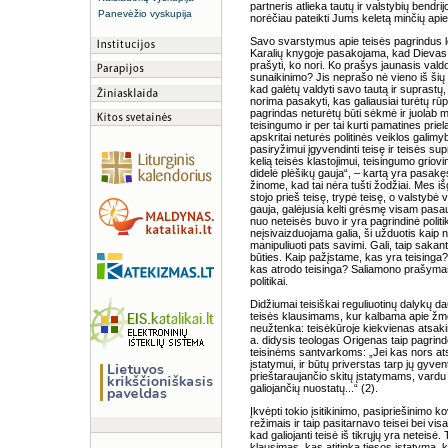
partneris atlieka tautų ir valstybių bend
Panevėžio vyskupija
norėčiau pateikti Jums keletą minčių apie
Savo svarstymus apie teisės pagrindus lei
Karalių knygoje pasakojama, kad Dievas ž
prašyti, ko nori. Ko prašys jaunasis val
sunaikinimo? Jis neprašo nė vieno iš šių 
kad galėtų valdyti savo tautą ir suprastų,
norima pasakyti, kas galiausiai turėtų rūpė
pagrindas neturėtų būti sėkmė ir juolab ma
teisingumo ir per tai kurti pamatines prie
apskritai neturės politinės veiklos galim
pasiryžimui įgyvendinti teisę ir teisės sup
kelią teisės klastojimui, teisingumo griovi
didelė plėšikų gauja“, – kartą yra pasakę
žinome, kad tai nėra tušti žodžiai. Mes i
stojo prieš teisę, trypė teisę, o valstybė 
gauja, galėjusia kelti grėsmę visam pasauli
nuo neteisės buvo ir yra pagrindinė politik
neįsivaizduojama galia, ši užduotis kaip 
manipuliuoti pats savimi. Gali, taip saka
būties. Kaip pažįstame, kas yra teisinga? K
kas atrodo teisinga? Saliamono prašymas
politikai.
Didžiumai teisiškai reguliuotinų dalykų 
teisės klausimams, kur kalbama apie žmo
neužtenka: teisėkūroje kiekvienas atsaking
a. didysis teologas Origenas taip pagrind
teisinėms santvarkoms: „Jei kas nors atsi
įstatymui, ir būtų priverstas tarp jų gyventi
prieštaraujančio skitų įstatymams, vardu
galiojančių nuostatų...“ (2).
Įkvėpti tokio įsitikinimo, pasipriešinimo ko
režimais ir taip pasitarnavo teisei bei v
kad galiojanti teisė iš tikrųjų yra neteis
klausimas, kas atitinka tiesos įstatymą, ka