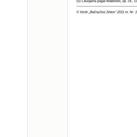
(5) Cituojama pagal Waldstein,
op. cit
., 1
_________________________________
© Vertė „Bažnyčios žinios“ 2011 m. Nr. 