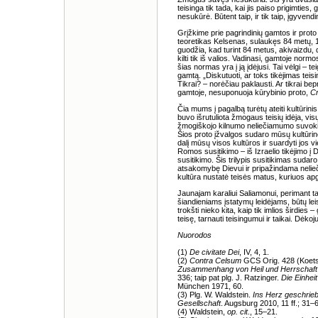
teisinga tik tada, kai jis paiso prigimties, 
nesukūrė. Būtent taip, ir tik taip, įgyven
Grįžkime prie pagrindinių gamtos ir prot
teoretikas Kelsenas, sulaukęs 84 metų, 1
guodžia, kad turint 84 metus, akivaizdu, da
kilti tik iš valios. Vadinasi, gamtoje normos
šias normas yra į ją įdėjusi. Tai vėlgi – tei
gamtą. „Diskutuoti, ar toks tikėjimas teis
Tikrai? – norėčiau paklausti. Ar tikrai b
gamtoje, nesuponuoja kūrybinio proto,
Cr
Čia mums į pagalbą turėtų ateiti kultūrini
buvo išrutuliota žmogaus teisių idėja, vi
žmogiškojo kilnumo neliečiamumo suvoki
Šios proto įžvalgos sudaro mūsų kultūrinę a
dalį mūsų visos kultūros ir suardyti jos v
Romos susitikimo – iš Izraelio tikėjimo į 
susitikimo. Šis trilypis susitikimas su
atsakomybę Dievui ir pripažindama neli
kultūra nustatė teisės matus, kuriuos apg
Jaunajam karaliui Saliamonui, perimant tar
šiandieniams įstatymų leidėjams, būtų l
trokšti nieko kita, kaip tik imlios širdies – 
teisę, tarnauti teisingumui ir taikai. Dėk
Nuorodos
(1)
De civitate Dei
, IV, 4, 1.
(2)
Contra Celsum
GCS Orig. 428 (Koetsc
Zusammenhang von Heil und Herrschaft i
336; taip pat plg. J. Ratzinger.
Die Einhei
München 1971, 60.
(3) Plg. W. Waldstein.
Ins Herz geschrie
Gesellschaft
. Augsburg 2010, 11 ff.; 31–
(4) Waldstein,
op. cit
., 15–21.