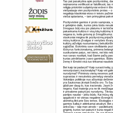
Tas pat pasakytina apie pozityvistinę, d
neįmanoma verifikuoti ar falsifikuoti, tas 
religija priskirtini subjektyviai erdvei ir 
viešpatauja vien pozityvistinis protas – 
negalioja klasikiniai etoso ir teisės pažinim
viešai aptariama, – tam primygtinai pakvies
Pozityvistinė gamtos ir proto samprata, 
ir gebėjimo dalis, kurios jokiu būdu nevali
žmogaus būtį visu jos platumu ir tai būčia
pakankama kultūra ir visą kitą kultūrinę 
negana to, kelia grėsmę jo žmogiškumui. 
sluoksniai mėgina tik pozityvizmą pripaži
mūsų kultūros įžvalgas ir vertybes išvar
kultūrų atžvilgiu nustumiama į bekultūriš
sąjūdžiai. Išskirtiniu save skelbiantis poz
išskyrus funkcionalumą, primena belangius
susikuriame patys, nei vieno, nei kito ne
nuo savęs nuslėpti, kad šiame pačių pas
kurias perdirbame į savo gaminius. Būtina 
žemę ir išmokti visa tuo tinkamai naudoti
Bet kaip tai padaryti? Kaip surasti kelią 
nenuslystant į iracionalybę? Kaip vėl galėtų
nurodymai? Priminsiu vieną nesenos politin
suprastas ir nesukelsiu pernelyg vienaša
Vokietijos politikoje nuo aštuntojo dešimt
yra šauksmas įkvėpti šviežio oro. To šauk
glūdi per daug to, kas iracionalu. Jaun
negera. Kad materija yra ne tik medžiaga
ir privalome paisyti jos nurodymų. Tikria
partijos naudai – jokiu būdu. Kai mūsų el
apgalvoti ir nė vienas negalime išvengti 
akimirką likti prie šios temos. Ekologijos
gamtos kalbą ir atitinkamai atsakyti. Bet 
anksčiau – taip man atrodo – pasiliekantį
prigimtį, kurios turi paisyti ir kuria negal
Žmogus savęs nesukuria. Jis yra dvasia ir