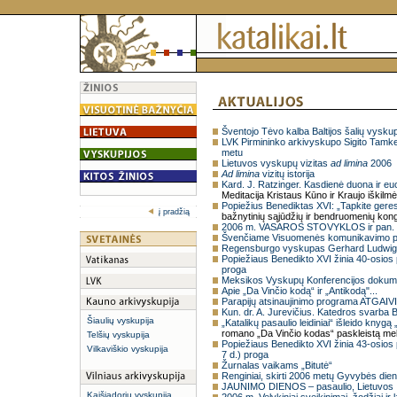
Šventojo Tėvo kalba Baltijos šalių vys
LVK Pirmininko arkivyskupo Sigito Tamke
metu
Lietuvos vyskupų vizitas
ad limina
2006
Ad limina
vizitų istorija
Kard. J. Ratzinger. Kasdienė duona ir eu
Meditacija Kristaus Kūno ir Kraujo iškilm
Popiežius Benediktas XVI: „Tapkite geresn
į pradžią
bažnytinių sąjūdžių ir bendruomenių kon
2006 m. VASAROS STOVYKLOS ir pan.
Švenčiame Visuomenės komunikavimo pr
Regensburgo vyskupas Gerhard Ludwig Mü
Popiežiaus Benedikto XVI žinia 40-osio
proga
Meksikos Vyskupų Konferencijos dokume
Apie „Da Vinčio kodą“ ir „Antikodą"...
Parapijų atsinaujinimo programa ATGAIVIN
Kun. dr. A. Jurevičius. Katedros svarba
Šiaulių vyskupija
„Katalikų pasaulio leidiniai“ išleido knygą
romano „Da Vinčio kodas“ paskleistą mel
Telšių vyskupija
Popiežiaus Benedikto XVI žinia 43-osio
Vilkaviškio vyskupija
7 d.) proga
Žurnalas vaikams „Bitutė“
Renginiai, skirti 2006 metų Gyvybės dien
JAUNIMO DIENOS – pasaulio, Lietuvos ,
Kaišiadorių vyskupija