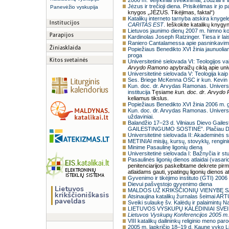
2006 m. Velykiniai sveikinimai, žodžiai ir la
Jėzus ir trečioji diena. Prisikėlimas ir jo p
Panevėžio vyskupija
knygos „JĖZUS. Tikėjimas, faktai“)
Katalikų interneto tarnyba atskira knyge
CARITAS EST
.
Ieškokite katalikų knygy
Lietuvos jaunimo dienų 2007 m. himno 
Kardinolas Joseph Ratzinger. Tiesa ir lai
Raniero Cantalamessa apie pasninkavi
Popiežiaus Benedikto XVI žinia jaunuolia
proga
Universitetinė sielovada VI: Teologijos va
Arvydo Ramono
apybraižų ciklą apie univ
Universitetinė sielovada V: Teologija kai
Ses. Briege McKenna OSC ir kun. Kevin S
Kun. doc. dr. Arvydas Ramonas. Universit
institucija
Tęsiame
kun. doc. dr. Arvydo
keliamus tikslus.
Popiežiaus Benedikto XVI žinia 2006 m. 
Kun. doc. dr. Arvydas Ramonas. Universi
uždaviniai.
Balandžio 17–23 d. Vilniaus Dievo Gaile
GAILESTINGUMO SOSTINĖ”. Plačiau 
Universitetinė sielovada II: Akademinės 
METINIAI misijų, kursų, stovyklų, rengini
Minime Pasaulinę ligonių dieną
Universitetinė sielovada I: Bažnyčia ir 
Pasaulinės ligonių dienos atlaidai (vasario
penitenciarijos paskelbtame dekrete pir
atlaidams gauti, ypatingų ligonių dienos a
Gyvenimo ir tikėjimo instituto (GTI) 
Dievui pašvęstojo gyvenimo diena
MALDOS UŽ KRIKŠČIONIŲ VIENYBĘ SAVA
Atsinaujina katalikų žurnalas šeimai AR
Sveiki sulaukę šv. Kalėdų ir palaimintų N
LIETUVOS VYSKUPŲ KALĖDINIAI SVEIKI
Lietuvos Vyskupų Konferencijos 2005 m. 
VIII katalikų dailininkų religinio meno pa
2005 m. lapkričio 18–19 d. Kaune vyko 