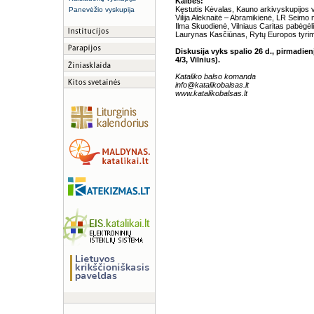
Kalbės:
Kęstutis Kėvalas, Kauno arkivyskupijos
Panevėžio vyskupija
Vilija Aleknaitė – Abramikienė, LR Seimo 
Ilma Skuodienė, Vilniaus Caritas pabėgė
Laurynas Kasčiūnas, Rytų Europos tyri
Diskusija vyks spalio 26 d., pirmadien
4/3, Vilnius).
Kataliko balso komanda
info@katalikobalsas.lt
www.katalikobalsas.lt