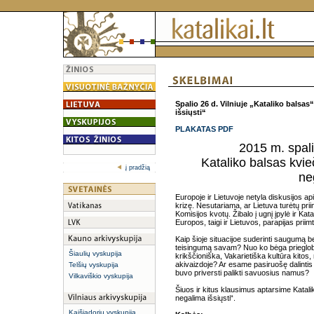
Spalio 26 d.
Vilniuje „Kataliko balsas“
išsiųsti“
PLAKATAS PDF
2015 m. spali
Kataliko balsas kvieč
į pradžią
ne
Europoje ir Lietuvoje netyla diskusijos ap
krizę. Nesutariama, ar Lietuva turėtų pri
Komisijos kvotų. Žibalo į ugnį įpylė ir K
Europos, taigi ir Lietuvos, parapijas prii
Kaip šioje situacijoe suderinti saugumą 
teisingumą savam? Nuo ko bėga prieglobsč
Šiaulių vyskupija
krikščioniška, Vakarietiška kultūra kitos,
akivaizdoje? Ar esame pasiruošę dalintis
Telšių vyskupija
buvo priversti palikti savuosius namus?
Vilkaviškio vyskupija
Šiuos ir kitus klausimus aptarsime Katalik
negalima išsiųsti“.
Kaišiadorių vyskupija