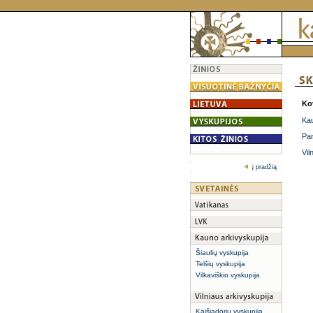
Ko
Kau
Pan
Vil
į pradžią
Šiaulių vyskupija
Telšių vyskupija
Vilkaviškio vyskupija
Kaišiadorių vyskupija