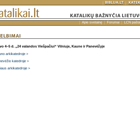
Apie svetainę
Forumai
LCN pašt
vo 4–5 d.
„24 valandos Viešpačiui“ Vilniuje, Kaune ir Panevėžyje
no arkikatedroje >
evėžio katedroje >
niaus arkikatedroje >