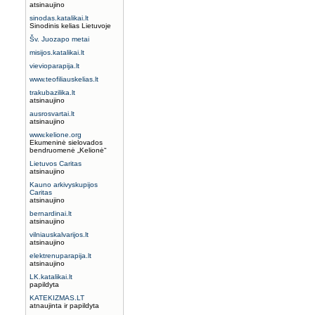
atsinaujino
sinodas.katalikai.lt
Sinodinis kelias Lietuvoje
Šv. Juozapo metai
misijos.katalikai.lt
vievioparapija.lt
www.teofiliauskelias.lt
trakubazilika.lt
atsinaujino
ausrosvartai.lt
atsinaujino
www.kelione.org
Ekumeninė sielovados
bendruomenė „Kelionė“
Lietuvos Caritas
atsinaujino
Kauno arkivyskupijos
Caritas
atsinaujino
bernardinai.lt
atsinaujino
vilniauskalvarijos.lt
atsinaujino
elektrenuparapija.lt
atsinaujino
LK.katalikai.lt
papildyta
KATEKIZMAS.LT
atnaujinta ir papildyta