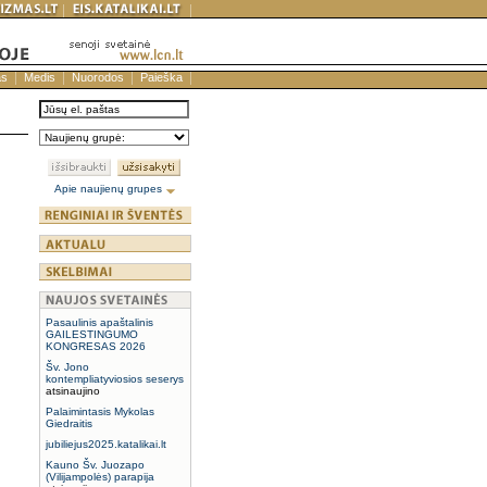
as
Medis
Nuorodos
Paieška
Apie naujienų grupes
Pasaulinis apaštalinis
GAILESTINGUMO
KONGRESAS 2026
Šv. Jono
kontempliatyviosios seserys
atsinaujino
Palaimintasis Mykolas
Giedraitis
jubiliejus2025.katalikai.lt
Kauno Šv. Juozapo
(Vilijampolės) parapija