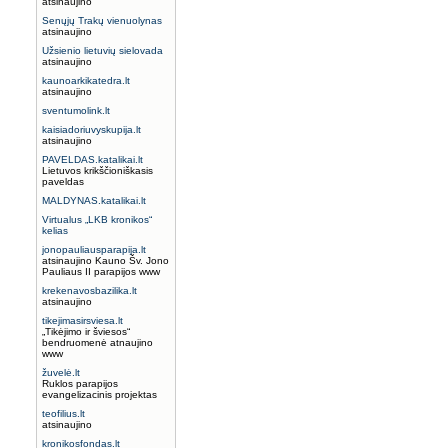
atsinaujino
Senųjų Trakų vienuolynas
atsinaujino
Užsienio lietuvių sielovada
atsinaujino
kaunoarkikatedra.lt
atsinaujino
sventumolink.lt
kaisiadoriuvyskupija.lt
atsinaujino
PAVELDAS.katalikai.lt
Lietuvos krikščioniškasis
paveldas
MALDYNAS.katalikai.lt
Virtualus „LKB kronikos“
kelias
jonopauliausparapija.lt
atsinaujino Kauno Šv. Jono
Pauliaus II parapijos www
krekenavosbazilika.lt
atsinaujino
tikejimasirsviesa.lt
„Tikėjimo ir šviesos“
bendruomenė atnaujino
www
žuvelė.lt
Ruklos parapijos
evangelizacinis projektas
teofilius.lt
atsinaujino
kronikosfondas.lt