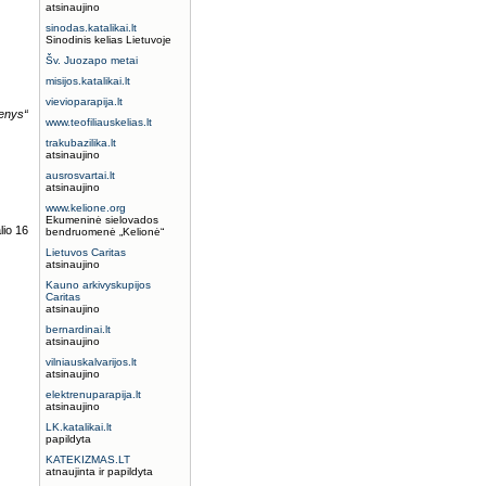
atsinaujino
sinodas.katalikai.lt
Sinodinis kelias Lietuvoje
Šv. Juozapo metai
misijos.katalikai.lt
vievioparapija.lt
menys“
www.teofiliauskelias.lt
trakubazilika.lt
atsinaujino
ausrosvartai.lt
atsinaujino
www.kelione.org
Ekumeninė sielovados
lio 16
bendruomenė „Kelionė“
Lietuvos Caritas
atsinaujino
Kauno arkivyskupijos
Caritas
atsinaujino
bernardinai.lt
atsinaujino
vilniauskalvarijos.lt
atsinaujino
elektrenuparapija.lt
atsinaujino
LK.katalikai.lt
papildyta
KATEKIZMAS.LT
atnaujinta ir papildyta