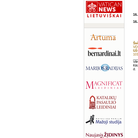
16.
16.
Šv
VDU
Už
101
__
Vil
Kit
d.