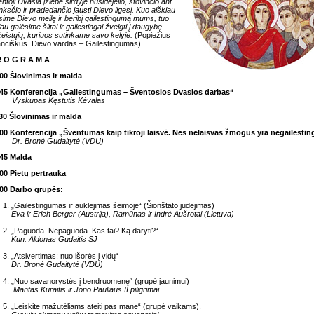
ntoji Dvasia įžiebė širdyje nusidėjėlio, stovinčio ant
nksčio ir pradedančio jausti Dievo ilgesį. Kuo aiškiau
sime Dievo meilę ir beribį gailestingumą mums, tuo
iau galėsime šiltai ir gailestingai žvelgti į daugybę
eistųjų, kuriuos sutinkame savo kelyje.
(Popiežius
nciškus. Dievo vardas – Gailestingumas)
R O G R A M A
00 Šlovinimas ir malda
.45 Konferencija „Gailestingumas – Šventosios Dvasios darbas“
skupas Kęstutis Kėvalas
30 Šlovinimas ir malda
.00 Konferencija „Šventumas kaip tikroji laisvė. Nes nelaisvas žmogus yra negailesti
Dr. Bronė Gudaitytė (VDU)
.45 Malda
00 Pietų pertrauka
.00 Darbo grupės:
1. „Gailestingumas ir auklėjimas šeimoje“ (Šionštato judėjimas)
Eva ir Erich Berger (Austrija), Ramūnas ir Indrė Aušrotai (Lietuva)
2. „Paguoda. Nepaguoda. Kas tai? Ką daryti?“
Kun. Aldonas Gudaitis SJ
3. „Atsivertimas: nuo išorės į vidų“
Dr. Bronė Gudaitytė (VDU)
4. „Nuo savanorystės į bendruomenę“ (grupė jaunimui)
Mantas Kuraitis ir Jono Pauliaus II piligrimai
5. „Leiskite mažutėliams ateiti pas mane“ (grupė vaikams).