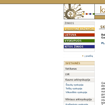
Ba
Ga
PL
į pradžią
Gai
Šiaulių vyskupija
išk
Telšių vyskupija
atl
nus
Vilkaviškio vyskupija
gyd
sie
stu
būt
Kaišiadorių vyskupija