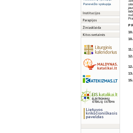
Šve
Panevėžio vyskupija
sle
jau
lab
suž
Pra
P 
10.
10
Vy
11.
12
12
13.
15