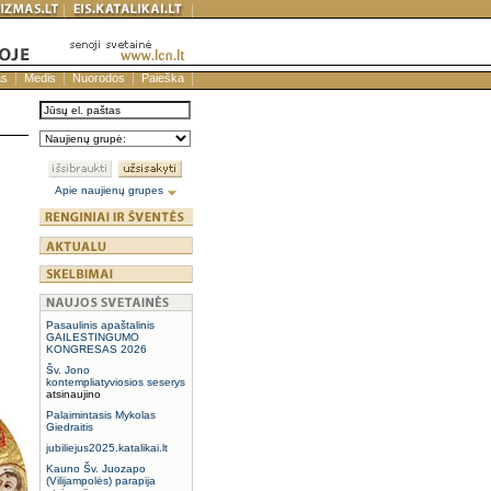
as
Medis
Nuorodos
Paieška
Apie naujienų grupes
Pasaulinis apaštalinis
GAILESTINGUMO
KONGRESAS 2026
Šv. Jono
kontempliatyviosios seserys
atsinaujino
Palaimintasis Mykolas
Giedraitis
jubiliejus2025.katalikai.lt
Kauno Šv. Juozapo
(Vilijampolės) parapija