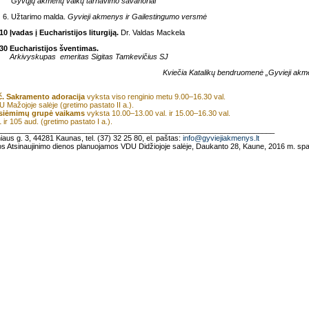
Gyvųjų akmenų vaikų tarnavimo savanoriai
6. Užtarimo malda.
Gyvieji akmenys ir Gailestingumo versmė
10 Įvadas į Eucharistijos liturgiją.
Dr. Valdas Mackela
30 Eucharistijos šventimas.
Arkivyskupas emeritas Sigitas Tamkevičius SJ
Kviečia Katalikų bendruomenė „Gyvieji ak
č. Sakramento adoracija
vyksta viso renginio metu 9.00–16.30 val.
 Mažojoje salėje (gretimo pastato II a.).
siėmimų grupė vaikams
vyksta 10.00–13.00 val. ir 15.00–16.30 val.
 ir 105 aud. (gretimo pastato I a.).
___________________________________________________________________
niaus g. 3, 44281 Kaunas, tel. (37) 32 25 80, el. paštas:
info@gyviejiakmenys.lt
os Atsinaujinimo dienos planuojamos VDU Didžiojoje salėje, Daukanto 28, Kaune, 2016 m. spa