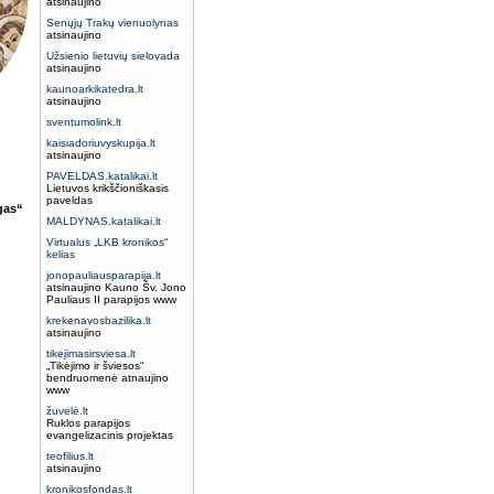
atsinaujino
Senųjų Trakų vienuolynas
atsinaujino
Užsienio lietuvių sielovada
atsinaujino
kaunoarkikatedra.lt
atsinaujino
sventumolink.lt
kaisiadoriuvyskupija.lt
atsinaujino
PAVELDAS.katalikai.lt
Lietuvos krikščioniškasis
paveldas
ngas“
MALDYNAS.katalikai.lt
Virtualus „LKB kronikos“
kelias
jonopauliausparapija.lt
atsinaujino Kauno Šv. Jono
Pauliaus II parapijos www
krekenavosbazilika.lt
atsinaujino
tikejimasirsviesa.lt
„Tikėjimo ir šviesos“
bendruomenė atnaujino
www
žuvelė.lt
Ruklos parapijos
evangelizacinis projektas
teofilius.lt
atsinaujino
kronikosfondas.lt