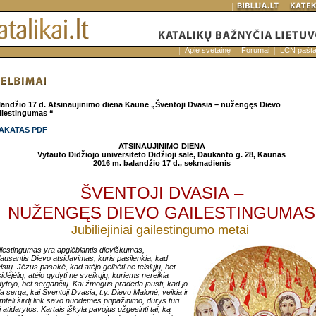
Apie svetainę
Forumai
LCN pašt
landžio 17 d.
Atsinaujinimo diena Kaune „Šventoji Dvasia – nužengęs Dievo
ilestingumas “
AKATAS PDF
ATSINAUJINIMO DIENA
Vytauto Didžiojo universiteto Didžioji salė, Daukanto g. 28, Kaunas
2016 m. balandžio 17 d., sekmadienis
ŠVENTOJI DVASIA –
NUŽENGĘS DIEVO GAILESTINGUMAS
Jubiliejiniai gailestingumo metai
lestingumas yra apglėbiantis dieviškumas,
lausantis Dievo atsidavimas, kuris pasilenkia, kad
eistų. Jėzus pasakė, kad atėjo gelbėti ne teisiųjų, bet
idėjėlių, atėjo gydyti ne sveikųjų, kuriems nereikia
ytojo, bet sergančių. Kai žmogus pradeda jausti, kad jo
la serga, kai Šventoji Dvasia, t.y. Dievo Malonė, veikia ir
mteli širdį link savo nuodėmės pripažinimo, durys turi
i atidarytos. Kartais iškyla pavojus užgesinti tai, ką