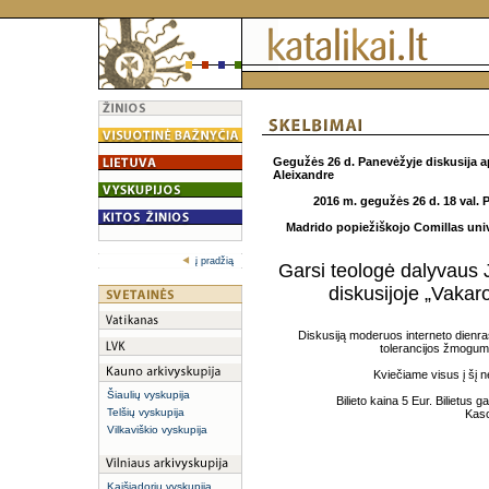
Gegužės 26 d.
Panevėžyje diskusija api
Aleixandre
2016 m. gegužės 26 d. 18 val. 
Madrido popiežiškojo Comillas uni
į pradžią
Garsi teologė dalyvaus J
diskusijoje „Vakaro
Diskusiją moderuos interneto dienraš
tolerancijos žmogumi
Kviečiame visus į šį n
Šiaulių vyskupija
Bilieto kaina 5 Eur. Bilietus g
Telšių vyskupija
Kaso
Vilkaviškio vyskupija
Kaišiadorių vyskupija