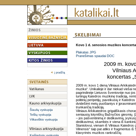
Kovo 1 d.
senosios muzikos koncertas 
Plakatas JPG
Pranešimas spaudai DOC
2009 m. kovo 
Vilniaus A
į pradžią
koncertas „
2009 m. kovo 1 dieną Vilniaus Arkikatedr
muzika“. Unikalioje ir dar niekad viešai
pagrindinėje Lietuvos šventovėje nuo jos įk
turtingą Katedros muzikinę tradiciją, remtą
politinių peripetijų, paveikusių ir Katedr
dvidešimt metų puošiantys ir įprasminanty
trunkančią tradiciją.
Šiaulių vyskupija
Vilniaus Arkikatedros grigališkasis cho
seniausių lotyniškų Bažnyčios giesmių. Į
Telšių vyskupija
– jos pašventinimą ir dedikavimą, įvykus
Vilkaviškio vyskupija
dedikavimui, skambės ir viena iš kankinių l
Stanislovui, vienam iš Vilniaus Katedros
Vilnensis“ taip pat atliks ir fragmentus iš
klavyrinės muzikos rankraščių.
Kaišiadorių vyskupija