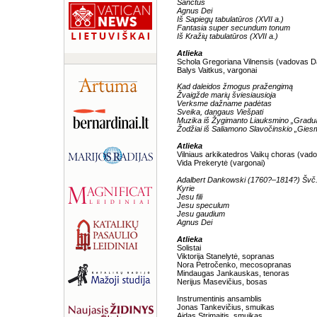
Sanctus
Agnus Dei
Iš Sapiegų tabulatūros (XVII a.)
Fantasia super secundum tonum
Iš Kražių tabulatūros (XVII a.)
Atlieka
Schola Gregoriana Vilnensis (vadovas D
Balys Vaitkus, vargonai
Kad daleidos žmogus pražengimą
Žvaigžde marių šviesiausioja
Verksme dažname padėtas
Sveika, dangaus Viešpati
Muzika iš Žygimanto Liauksmino „Gradua
Žodžiai iš Saliamono Slavočinskio „Giesm
Atlieka
Vilniaus arkikatedros Vaikų choras (vadov
Vida Prekerytė (vargonai)
Adalbert Dankowski (1760?–1814?) Švč. 
Kyrie
Jesu fili
Jesu speculum
Jesu gaudium
Agnus Dei
Atlieka
Solistai
Viktorija Stanelytė, sopranas
Nora Petročenko, mecosopranas
Mindaugas Jankauskas, tenoras
Nerijus Masevičius, bosas
Instrumentinis ansamblis
Jonas Tankevičius, smuikas
Aidas Strimaitis, smuikas