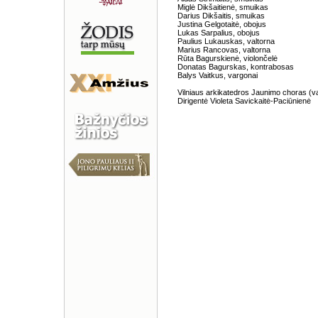
Miglė Dikšaitienė, smuikas
Darius Dikšaitis, smuikas
Justina Gelgotaitė, obojus
Lukas Sarpalius, obojus
Paulius Lukauskas, valtorna
Marius Rancovas, valtorna
Rūta Bagurskienė, violončelė
Donatas Bagurskas, kontrabosas
Balys Vaitkus, vargonai
Vilniaus arkikatedros Jaunimo choras (v
Dirigentė Violeta Savickaitė-Paciūnienė