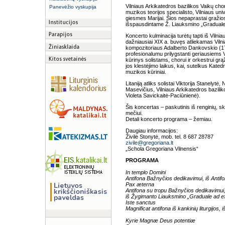
Vilniaus Arkikatedros bazilikos Vaikų chor
Panevėžio vyskupija
muzikos teorijos specialisto, Vilniaus u
giesmes Marijai. Šios nepaprastai gražio
išspausdintame Ž. Liauksmino „Graduale
Koncerto kulminacija turėtų tapti iš Vilni
dažniausiai XIX a. buvęs atliekamas Vil
kompozitoriaus Adalberto Dankovskio (17
profesionalumu prilygstanti geriausiems
kūrinys solistams, chorui ir orkestrui gr
jos klestėjimo laikus, kai, sutelkus Kated
muzikos kūriniai.
Litaniją atliks solistai Viktorija Stanel
Masevičius, Vilniaus Arkikatedros bazili
Violeta Savickaitė-Paciūnienė).
Šis koncertas – paskutinis iš renginių, sk
mečiui.
Detali koncerto programa – žemiau.
Daugiau informacijos:
Živilė Stonytė, mob. tel. 8 687 28787
zivile@gregoriana.lt
„Schola Gregoriana Vilnensis“
PROGRAMA
In templo Domini
Antifona Bažnyčios dedikavimui, iš Anti
Pax æterna
Antifona su tropu Bažnyčios dedikavimui
iš Žygimanto Liauksmino „Graduale ad e
Iste sanctus
Magnificat antifona iš kankinių liturgijos,
Kyrie Magnæ Deus potentiæ