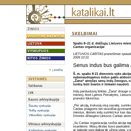
Spalio 8–21 d.
didžiųjų Lietuvos mies
Caritas
organizacijai
LIETUVOS CARITAS pranešimas spaud
2009 10 01
Senus indus bus galima 
į pradžią
Š. m. spalio 8-21 dienomis vyks akcij
nebenaudojamus indus galės atiduot
„Žana“ atnešęs senų indų žmogus, nau
turėtų būti švarūs ir tinkami naudoti.
Indų parduotuvių tinklas „Žana“ drauge s
mėnesį. Anot Laimos Petraitytės, Lietuvo
pranoko lūkesčius.
„Per akciją, trukusią visą savaitę, surink
Šiaulių vyskupija
Caritas įstaigoms bei skurdžiai gyvenant
Telšių vyskupija
miestus, tikimės indų surinkti kur kas dau
Vilkaviškio vyskupija
žmones džiaugėsi Lietuvos Caritas atsto
„Su Caritas organizacija ruošta akcija tai
esantiems. Mūsų tikslas buvo paskatinti ž
ar pabodę seni daiktai tik užima vietą, o 
Kaišiadorių vyskupija