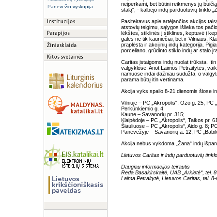
neįperkami, bet būtini reikmenys jų buičiai.
Panevėžio vyskupija
stalą“, - kalbėjo indų parduotuvių tinklo
Pasiteiravus apie artėjančios akcijos tais
atstovių teigimu, sąlygos išlieka tos pačio
lėkštes, stiklinės į stiklines, keptuvė į kep
galės ne tik kauniečiai, bet ir Vilniaus, K
praplėsta ir akcijinių indų kategorija. Pigia
porceliano, grūdinto stiklo indų ar stalo įr
Caritas įstaigoms indų nuolat trūksta. Iti
valgyklose. Anot Laimos Petraitytės, vai
namuose indai dažniau sudūžta, o valgyti
parama būtų itin vertinama.
Akcija vyks spalio 8-21 dienomis šiose 
Vilniuje – PC „Akropolis“, Ozo g. 25; PC 
Perkūnkiemio g. 4;
Kaune – Savanorių pr. 315;
Klaipėdoje – PC „Akropolis“, Taikos pr. 6
Šiauliuose – PC „Akropolis“, Aido g. 8; PC
Panevėžyje – Savanorių a. 12; PC „Babil
Akcija nebus vykdoma „Žana“ indų išpar
Lietuvos Caritas ir indų parduotuvių tinkl
Daugiau informacijos teirautis
Reda Basakirskaitė, UAB „Arkietė“, tel. 
Laima Petraitytė, Lietuvos Caritas, tel. 