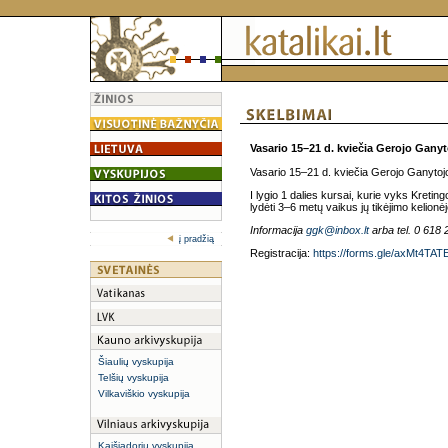
Vasario 15–21 d.
kviečia Gerojo Ganyto
Vasario 15–21 d. kviečia Gerojo Ganytoj
I lygio 1 dalies kursai, kurie vyks Kretin
lydėti 3–6 metų vaikus jų tikėjimo kelionėj
Informacija
ggk@inbox.lt
arba tel. 0 618 
į pradžią
Registracija:
https://forms.gle/axMt4T
Šiaulių vyskupija
Telšių vyskupija
Vilkaviškio vyskupija
Kaišiadorių vyskupija