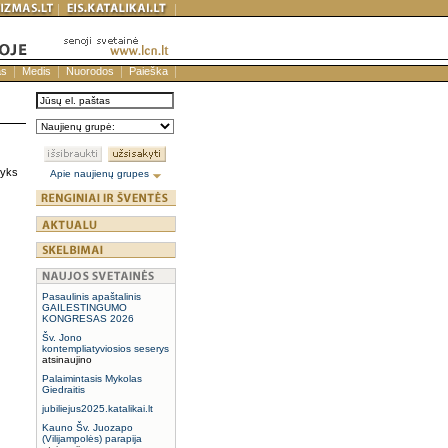
as
Medis
Nuorodos
Paieška
vyks
Apie naujienų grupes
Pasaulinis apaštalinis
GAILESTINGUMO
KONGRESAS 2026
Šv. Jono
kontempliatyviosios seserys
atsinaujino
Palaimintasis Mykolas
Giedraitis
jubiliejus2025.katalikai.lt
Kauno Šv. Juozapo
(Vilijampolės) parapija