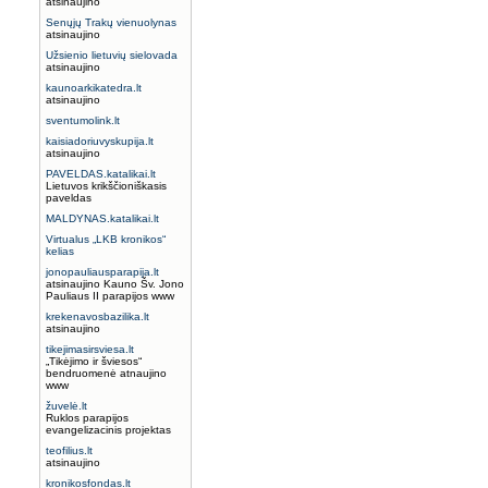
atsinaujino
Senųjų Trakų vienuolynas
atsinaujino
Užsienio lietuvių sielovada
atsinaujino
kaunoarkikatedra.lt
atsinaujino
sventumolink.lt
kaisiadoriuvyskupija.lt
atsinaujino
PAVELDAS.katalikai.lt
Lietuvos krikščioniškasis
paveldas
MALDYNAS.katalikai.lt
Virtualus „LKB kronikos“
kelias
jonopauliausparapija.lt
atsinaujino Kauno Šv. Jono
Pauliaus II parapijos www
krekenavosbazilika.lt
atsinaujino
tikejimasirsviesa.lt
„Tikėjimo ir šviesos“
bendruomenė atnaujino
www
žuvelė.lt
Ruklos parapijos
evangelizacinis projektas
teofilius.lt
atsinaujino
kronikosfondas.lt