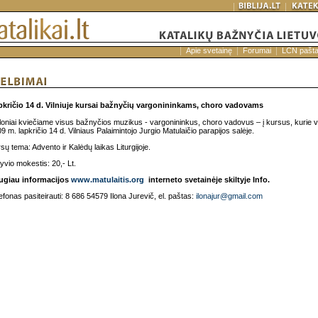
Apie svetainę
Forumai
LCN pašt
kričio 14 d.
Vilniuje kursai bažnyčių vargonininkams, choro vadovams
oniai kviečiame visus bažnyčios muzikus - vargonininkus, choro vadovus – į kursus, kurie 
9 m. lapkričio 14 d. Vilniaus Palaimintojo Jurgio Matulaičio parapijos salėje.
sų tema: Advento ir Kalėdų laikas Liturgijoje.
yvio mokestis: 20,- Lt.
ugiau informacijos
www.matulaitis.org
interneto svetainėje skiltyje Info.
efonas pasiteirauti: 8 686 54579 Ilona Jurevič, el. paštas:
ilonajur@gmail.com