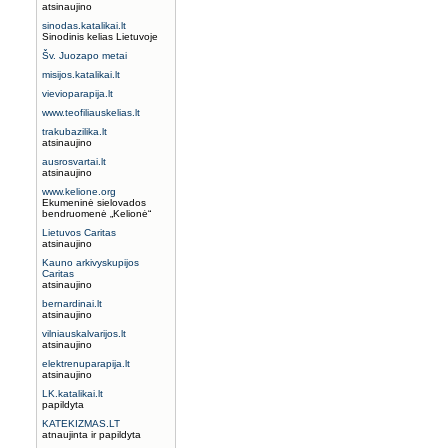
atsinaujino
sinodas.katalikai.lt
Sinodinis kelias Lietuvoje
Šv. Juozapo metai
misijos.katalikai.lt
vievioparapija.lt
www.teofiliauskelias.lt
trakubazilika.lt
atsinaujino
ausrosvartai.lt
atsinaujino
www.kelione.org
Ekumeninė sielovados
bendruomenė „Kelionė“
Lietuvos Caritas
atsinaujino
Kauno arkivyskupijos
Caritas
atsinaujino
bernardinai.lt
atsinaujino
vilniauskalvarijos.lt
atsinaujino
elektrenuparapija.lt
atsinaujino
LK.katalikai.lt
papildyta
KATEKIZMAS.LT
atnaujinta ir papildyta