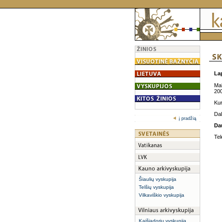
Lap
Mal
200
Kur
Dal
į pradžią
Da
Tel
Šiaulių vyskupija
Telšių vyskupija
Vilkaviškio vyskupija
Kaišiadorių vyskupija