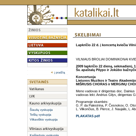
Lapkričio 22 d.
į koncertą kviečia Viln
VILNIAUS BROLIAI DOMINIKONAI KVI
2009 lapkričio 22 dieną, sekmadienį, 1
Šv. apaštalų Pilypo ir Jokūbo bažnyči
į pradžią
Koncertuoja
Lietuvos Muzikos ir Teatro Akademij
MIŠRUSIS CHORAS ir MERGINŲ CH
Meno vadovas ir dirigentas doc. Dainius
vadovas lekt. Andrius Gilys, dirigentas G
Programoje skambės:
G. P. da Palestrina, P. Česnokov, O. Ols
L. Vilkončius, B. Pierce, J. Naujalis, L. A
Šiaulių vyskupija
Telšių vyskupija
PLAKATAS pdf
Vilkaviškio vyskupija
Kaišiadorių vyskupija