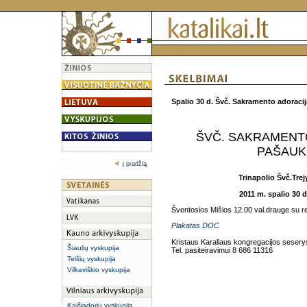
Spalio 30 d.
Švč. Sakramento adoracija
ŠVČ. SAKRAMENTO
PAŠAUK
į pradžią
Trinapolio Švč.Trej
2011 m. spalio 30 d
Šventosios Mišios 12.00 val.drauge su re
Plakatas DOC
Kristaus Karaliaus kongregacijos sesery
Šiaulių vyskupija
Tel. pasiteiravimui 8 686 11316
Telšių vyskupija
Vilkaviškio vyskupija
Kaišiadorių vyskupija