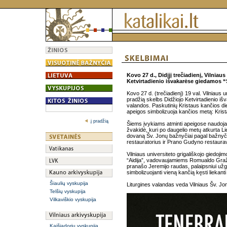
Kovo 27 d., Didįjį trečiadienį, Vilniau
Ketvirtadienio išvakarėse giedamos “
Kovo 27 d. (trečiadienį) 19 val. Vilniaus 
pradžią skelbs Didžiojo Ketvirtadienio i
valandos. Paskutinių Kristaus kančios di
apeigos simbolizuoja kančios metą: Krist
į pradžią
Šiems įvykiams atminti apeigose naudojam
žvakidė, kuri po daugelio metų atkurta L
dovaną Šv. Jonų bažnyčiai pagal bažnyči
restauratorius ir Prano Gudyno restaura
Vilniaus universiteto grigališkojo giedoj
“Aidija”, vadovaujamiems Romualdo Gražin
pranašo Jeremijo raudas, palaipsniui užge
simbolizuojanti vieną kančią kęsti liekanti
Šiaulių vyskupija
Liturgines valandas veda Vilniaus Šv. J
Telšių vyskupija
Vilkaviškio vyskupija
Kaišiadorių vyskupija