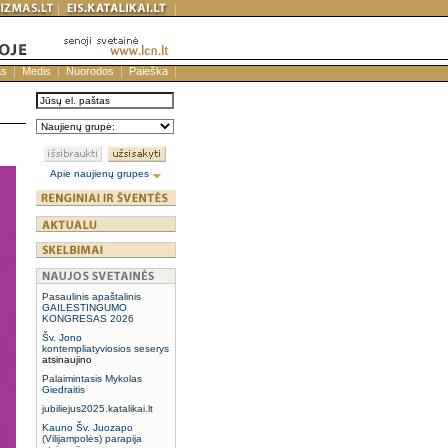
as
Medis
Nuorodos
Paieška
Apie naujienų grupes
Pasaulinis apaštalinis
GAILESTINGUMO
KONGRESAS 2026
Šv. Jono
kontempliatyviosios seserys
atsinaujino
Palaimintasis Mykolas
Giedraitis
jubiliejus2025.katalikai.lt
Kauno Šv. Juozapo
(Vilijampolės) parapija