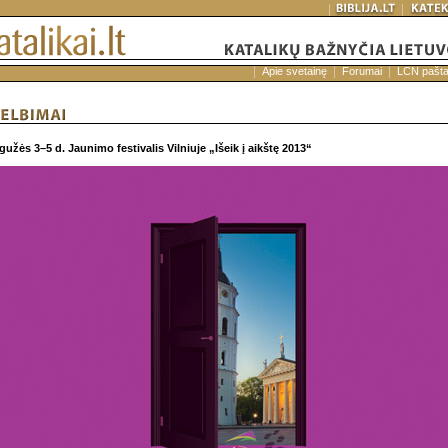
Apie svetainę
Forumai
LCN pašt
užės 3–5 d. Jaunimo festivalis Vilniuje „Išeik į aikštę 2013“