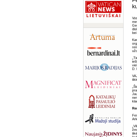
Fe
ku
Vos
met
Geg
dis
bei
Kar
org
ren
užd
„Ti
ieš
vie
D. 
VAJ
tik
„Ši
pra
Jau
nen
kla
Re
Fes
Ark
„Vi
žmo
tik