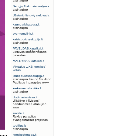
atsinaujino
Senųjų Trakų vienuolynas
atsinaujino
Užsienio lietuvių sielovada
atsinaujino
kaunoarkikatedra.lt
atsinaujino
sventumolink.lt
kaisiadoriuvyskupija.lt
atsinaujino
PAVELDAS.katalikai.lt
Lietuvos krikščioniškasis
paveldas
MALDYNAS.katalikai.lt
Virtualus „LKB kronikos“
kelias
jonopauliausparapija.lt
atsinaujino Kauno Šv. Jono
Pauliaus II parapijos www
krekenavosbazilika.lt
atsinaujino
tikejimasirsviesa.lt
„Tikėjimo ir šviesos“
bendruomenė atnaujino
www
žuvelė.lt
Ruklos parapijos
evangelizacinis projektas
teofilius.lt
atsinaujino
kronikosfondas.lt