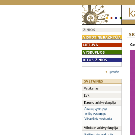
Geg
į pradžią
Šiaulių vyskupija
Telšių vyskupija
Vilkaviškio vyskupija
Kaišiadorių vyskupija