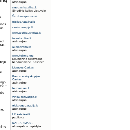
nimą
atsinaujino
sinodas.katalikai.lt
Sinodinis kelias Lietuvoje
Šv. Juozapo metai
s
misijos.katalikai.lt
mones
vievioparapija.lt
se,
www.teofiliauskelias.lt
trakubazilika.lt
kad
atsinaujino
škas,
ausrosvartai.lt
atsinaujino
o
www.kelione.org
Ekumeninė sielovados
lbėjo
bendruomenė „Kelionė“
Lietuvos Caritas
atsinaujino
i –
Kauno arkivyskupijos
Caritas
ingo
atsinaujino
ovė. –
bernardinai.lt
atsinaujino
smės
vilniauskalvarijos.lt
atsinaujino
elektrenuparapija.lt
atsinaujino
me,
LK.katalikai.lt
papildyta
e
KATEKIZMAS.LT
atnaujinta ir papildyta
unimo