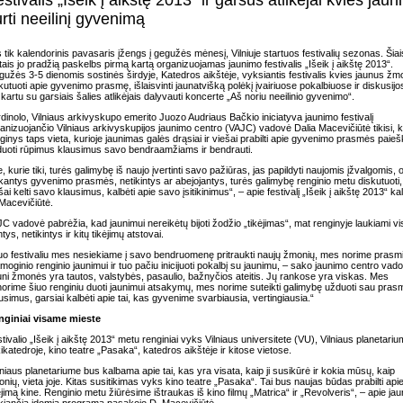
stivalis „Išeik į aikštę 2013” ir garsūs atlikėjai kvies jau
rti neeilinį gyvenimą
 tik kalendorinis pavasaris įžengs į gegužės mėnesį, Vilniuje startuos festivalių sezonas. Šiai
ais jo pradžią paskelbs pirmą kartą organizuojamas jaunimo festivalis „Išeik į aikštę 2013“.
užės 3-5 dienomis sostinės širdyje, Katedros aikštėje, vyksiantis festivalis kvies jaunus ž
kutuoti apie gyvenimo prasmę, išlaisvinti jaunatvišką polėkį įvairiuose pokalbiuose ir diskusijo
 kartu su garsiais šalies atlikėjais dalyvauti koncerte „Aš noriu neeilinio gyvenimo“.
dinolo, Vilniaus arkivyskupo emerito Juozo Audriaus Bačkio iniciatyva jaunimo festivalį
anizuojančio Vilniaus arkivyskupijos jaunimo centro (VAJC) vadovė Dalia Macevičiūtė tikisi, 
ginys taps vieta, kurioje jaunimas galės drąsiai ir viešai prabilti apie gyvenimo prasmės paie
uoti rūpimus klausimus savo bendraamžiams ir bendrauti.
e, kurie tiki, turės galimybę iš naujo įvertinti savo pažiūras, jas papildyti naujomis įžvalgomis, 
kantys gyvenimo prasmės, netikintys ar abejojantys, turės galimybę renginio metu diskutuoti,
šai kelti savo klausimus, kalbėti apie savo įsitikinimus“, – apie festivalį „Išeik į aikštę 2013“ ka
Macevičiūtė.
C vadovė pabrėžia, kad jaunimui nereikėtų bijoti žodžio „tikėjimas“, mat renginyje laukiami vis
intys, netikintys ir kitų tikėjimų atstovai.
uo festivaliu mes nesiekiame į savo bendruomenę pritraukti naujų žmonių, mes norime prasm
moginio renginio jaunimui ir tuo pačiu inicijuoti pokalbį su jaunimu, – sako jaunimo centro vad
ni žmonės yra tautos, valstybės, pasaulio, bažnyčios ateitis. Jų rankose yra viskas. Mes
orime šiuo renginiu duoti jaunimui atsakymų, mes norime suteikti galimybę užduoti sau pra
usimus, garsiai kalbėti apie tai, kas gyvenime svarbiausia, vertingiausia.“
nginiai visame mieste
tivalio „Išeik į aikštę 2013“ metu renginiai vyks Vilniaus universitete (VU), Vilniaus planetariu
ikatedroje, kino teatre „Pasaka“, katedros aikštėje ir kitose vietose.
lniaus planetariume bus kalbama apie tai, kas yra visata, kaip ji susikūrė ir kokia mūsų, kaip
nių, vieta joje. Kitas susitikimas vyks kino teatre „Pasaka“. Tai bus naujas būdas prabilti api
ėjimą kine. Renginio metu žiūrėsime ištraukas iš kino filmų „Matrica“ ir „Revolveris“, – apie ja