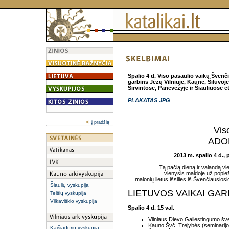
Spalio 4 d. Viso pasaulio vaikų Švenč
garbins Jėzų Vilniuje, Kaune, Šiluvoje
Širvintose, Panevėžyje ir Šiauliuose et
PLAKATAS JPG
į pradžią
Vis
ADO
2013 m. spalio 4 d.,
Tą pačią dieną ir valandą vi
vienysis maldoje už popiež
malonių lietus išsilies iš Švenčiausios
Šiaulių vyskupija
LIETUVOS VAIKAI GAR
Telšių vyskupija
Vilkaviškio vyskupija
Spalio 4 d. 15 val.
Vilniaus Dievo Gailestingumo šv
Kauno Švč. Trejybės (seminarijo
Kaišiadorių vyskupija