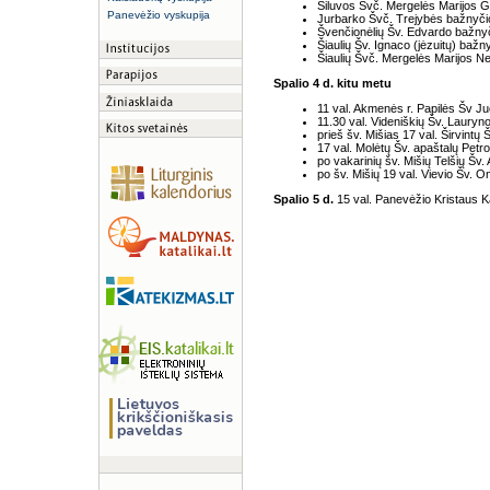
Šiluvos Švč. Mergelės Marijos 
Panevėžio vyskupija
Jurbarko Švč. Trejybės bažnyči
Švenčionėlių Šv. Edvardo bažnyč
Šiaulių Šv. Ignaco (jėzuitų) bažn
Šiaulių Švč. Mergelės Marijos Nek
Spalio 4 d. kitu metu
11 val. Akmenės r. Papilės Šv J
11.30 val. Videniškių Šv. Lauryn
prieš šv. Mišias 17 val. Širvintų
17 val. Molėtų Šv. apaštalų Petro
po vakarinių šv. Mišių Telšių Šv
po šv. Mišių 19 val. Vievio Šv. 
Spalio 5 d.
15 val. Panevėžio Kristaus K