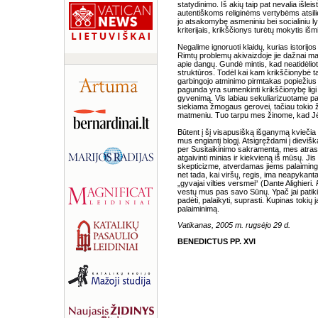
statydinimo. Iš akių taip pat nevalia išl
autentiškoms religinėms vertybėms atsilie
jo atsakomybę asmeniniu bei socialiniu l
kriterijais, krikščionys turėtų mokytis išm
Negalime ignoruoti klaidų, kurias istorij
Rimtų problemų akivaizdoje jie dažnai man
apie dangų. Gundė mintis, kad neatidėliot
struktūros. Todėl kai kam krikščionybė 
garbingojo atminimo pirmtakas popiežius 
pagunda yra sumenkinti krikščionybę lig
gyvenimą. Vis labiau sekuliarizuotame pa
siekiama žmogaus gerovei, tačiau tokio ž
matmeniu. Tuo tarpu mes žinome, kad Jėz
Būtent į šį visapusišką išganymą kviečia
mus engiantį blogį. Atsigręždami į dievišk
per Susitaikinimo sakramentą, mes atrasime 
atgaivinti minias ir kiekvieną iš mūsų. Ji
skepticizme, atverdamas jiems palaimingo
net tada, kai viršų, regis, ima neapykanta
„gyvajai vilties versmei“ (Dante Alighieri.
vestų mus pas savo Sūnų. Ypač jai patiki
padėti, palaikyti, suprasti. Kupinas tokių
palaiminimą.
Vatikanas, 2005 m. rugsėjo 29 d.
BENEDICTUS PP. XVI