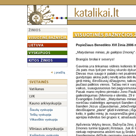
Popiežiaus Benedikto XVI žinia 2006 
„Matydamas minias, jis gailėjosi žmonių“ 
Brangūs broliai ir seserys!
Gavėnia yra tinkamas vidinės kelionės li
Jis pats mus lydi per mūsų skurdo dykum
į pradžią
Dievas mus saugo ir palaiko net psalmin
gundytojas akina pulti į neviltį arba dėti i
girdi minių, ištroškusių džiaugsmo, taiko
jaučiasi paliktos vienos. Tačiau net ir v
vaikus, suaugusiuosius bei pagyvenusiuo
Pasak mano mylimo pirmtako Jono Pauliaus 
gailestingumas (
Memoria e identita
, 29 i
Evangelijos žodžiais: „Matydamas minias, 
norėčiau stabtelėjęs apmąstyti šiandien 
šiandien Jėzus užjausdamas „tebežvelgia“
Šiaulių vyskupija
dieviškajame „plane“ glūdi kvietimas į iš
kelio, ir gailisi minių: jis nusprendžia gi
Telšių vyskupija
aprėpia individus bei grupes ir, atnašau
Vilkaviškio vyskupija
Apšviesta Velykų tiesos, Bažnyčia žino, j
žmones turime lygiuoti į Kristaus. Juk iš t
niekaip neįmanoma atskirti nuo jų širdies
Kaišiadorių vyskupija
šiandieniame didžiulių permainų pasaulyj