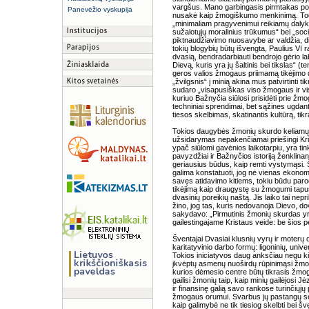
vargšus. Mano garbingasis pirmtakas pop
Panevėžio vyskupija
nusakė kaip žmogiškumo menkinimą. Tod
„minimaliam pragyvenimui reikiamų dalyk
sužalotųjų moralinius trūkumus“ bei „soc
piktnaudžiavimo nuosavybe ar valdžia, di
tokių blogybių būtų išvengta, Paulius VI ra
dvasią, bendradarbiauti bendrojo gėrio labu
Dievą, kuris yra jų šaltinis bei tikslas“ 
geros valios žmogaus priimamą tikėjimo d
„žvilgsnis“ į minią akina mus patvirtinti ti
sudaro „visapusiškas viso žmogaus ir vis
kuriuo Bažnyčia siūlosi prisidėti prie žm
techniniai sprendimai, bet sąžines ugdan
tiesos skelbimas, skatinantis kultūrą, tikr
Tokios daugybės žmonių skurdo keliamų 
užsidarymas nepakenčiamai priešingi Kris
ypač siūlomi gavėnios laikotarpiu, yra tin
pavyzdžiai ir Bažnyčios istoriją ženklinan
geriausius būdus, kaip remti vystymąsi. Š
galima konstatuoti, jog nė vienas ekonomin
savęs atidavimo kitiems, tokiu būdu paro
tikėjimą kaip draugystę su žmogumi tapusiu
dvasinių poreikių naštą. Jis laiko tai nep
žino, jog tas, kuris nedovanoja Dievo, d
sakydavo: „Pirmutinis žmonių skurdas yra
gailestingajame Kristaus veide: be šios p
Šventajai Dvasiai klusnių vyrų ir moterų 
karitatyvinio darbo formų: ligoninių, unive
Tokios iniciatyvos daug anksčiau negu ki
įkvėptų asmenų nuoširdų rūpinimąsi žmogum
kurios dėmesio centre būtų tikrasis žmogau
gailisi žmonių taip, kaip minių gailėjosi J
ir finansinę galią savo rankose turinčiųjų
žmogaus orumui. Svarbus jų pastangų sė
kaip galimybė ne tik tiesiog skelbti bei švę