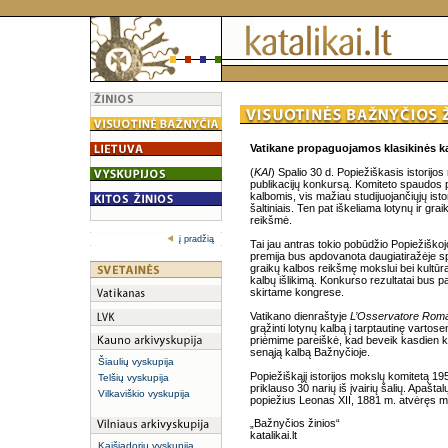
Vatikane propaguojamos klasikinės k
(
KAI
) Spalio 30 d. Popiežiškasis istorij
publikacijų konkursą. Komiteto spaudos
kalbomis, vis mažiau studijuojančiųjų istori
šaltiniais. Ten pat iškeliama lotynų ir g
reikšmė.
į pradžią
Tai jau antras tokio pobūdžio Popiežiško
premija bus apdovanota daugiatiražėje spa
graikų kalbos reikšmę mokslui bei kultūra
kalbų išlikimą. Konkurso rezultatai bus 
skirtame kongrese.
Vatikano dienraštyje
L’Osservatore Rom
grąžinti lotynų kalbą į tarptautinę vartos
priėmime pareiškė, kad beveik kasdien kal
senąją kalbą Bažnyčioje.
Šiaulių vyskupija
Popiežiškąjį istorijos mokslų komitetą 195
Telšių vyskupija
priklauso 30 narių iš įvairių šalių. Apaš
Vilkaviškio vyskupija
popiežius Leonas XII, 1881 m. atvėręs m
„Bažnyčios žinios“
katalikai.lt
Kaišiadorių vyskupija