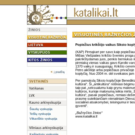
Popiežius krikštijo vaikus Siksto kopl
(KAP) Pirmąkart per savo kaip popiežiaus
Mišias Viešpaties krikšto šventės proga 
pakrikštydamas juos, penkis berniukus i
pirmtaką vienas vaikas gavo Karolio vardą
1370 vaikų ir suaugusiųjų. Krikšto ceremo
Petro aikštėje arba popiežiaus privačioje
į pradžią
koplyčią. Nuo 2004 m. dėl sveikatos jam 
Per pamokslą Siksto koplyčioje Benedikta
kultūrai“. Ši „antikultūra“ reiškiasi bėgi
taip pat „seksualumu kaip grynu malonum
kultūros, kurioje malonumą teikia mirtis,
kultūra“, pasak popiežiaus, remiasi deši
prasmę suteikiančiam vienatiniam Dievui
socialinei atsakomybei, teisingumui ir ti
gyventi“.
Šiaulių vyskupija
„Bažnyčios žinios“
Telšių vyskupija
www.katalikai.lt
Vilkaviškio vyskupija
Kaišiadorių vyskupija