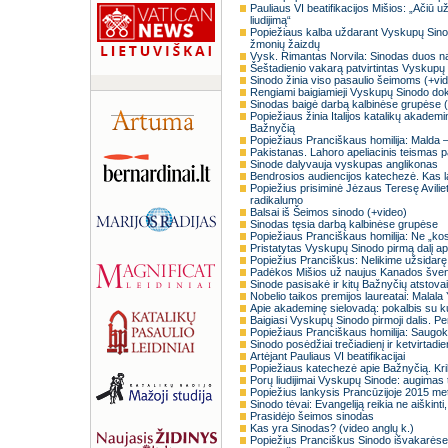
Pauliaus VI beatifikacijos Mišios: „Ačiū u
liudijimą“
Popiežiaus kalba uždarant Vyskupų Sinodo 
žmonių žaizdų
Vysk. Rimantas Norvila: Sinodas duos n
Šeštadienio vakarą patvirtintas Vyskupų 
Sinodo žinia viso pasaulio šeimoms (+vi
Rengiami baigiamieji Vyskupų Sinodo do
Sinodas baigė darbą kalbinėse grupėse 
Popiežiaus žinia Italijos katalikų akademin
Bažnyčią
Popiežiaus Pranciškaus homilija: Malda – 
Pakistanas. Lahoro apeliacinis teismas pa
Sinode dalyvauja vyskupas anglikonas
Bendrosios audiencijos katechezė. Kas l
Popiežius prisiminė Jėzaus Teresę Avilietę
radikalumo
Balsai iš Šeimos sinodo (+video)
Sinodas tęsia darbą kalbinėse grupėse
Popiežiaus Pranciškaus homilija: Ne „kosm
Pristatytas Vyskupų Sinodo pirmą dalį a
Popiežius Pranciškus: Nelikime užsidarę
Padėkos Mišios už naujus Kanados šven
Sinode pasisakė ir kitų Bažnyčių atstovai
Nobelio taikos premijos laureatai: Malala 
Apie akademinę sielovadą: pokalbis su ku
Baigiasi Vyskupų Sinodo pirmoji dalis. Pen
Popiežiaus Pranciškaus homilija: Saugoki
Sinodo posėdžiai trečiadienį ir ketvirtadi
Artėjant Pauliaus VI beatifikacijai
Popiežiaus katechezė apie Bažnyčią. Kri
Porų liudijimai Vyskupų Sinode: augimas
Popiežius lankysis Prancūzijoje 2015 me
Sinodo tėvai: Evangeliją reikia ne aiškinti
Prasidėjo šeimos sinodas
Kas yra Sinodas? (video anglų k.)
Popiežius Pranciškus Sinodo išvakarėse: