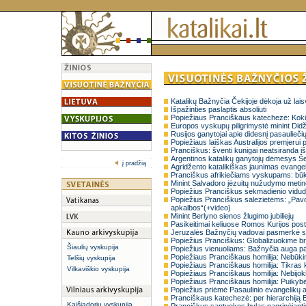
Katalikų Bažnyčia Čekijoje dėkoja už lais
Išpažinties paslaptis absoliuti
Popiežiaus Pranciškaus katechezė: Kokie 
Europos vyskupų piligrimystė minint Didž
Rusijos ganytojai apie didesnį pasaulieči
Popiežiaus laiškas Australijos premjerui 
Pranciškus: šventi kunigai neatsiranda iš
Argentinos katalikų ganytojų dėmesys Š
į pradžią
Agridžento katalikiškas jaunimas evang
Pranciškus afrikiečiams vyskupams: būk
Minint Salvadoro jėzuitų nužudymo metin
Popiežius Pranciškus sekmadienio vidudien
Popiežius Pranciškus salezietėms: „Pav
apkalbos“(+video)
Minint Berlyno sienos žlugimo jubiliejų
Pasikeitimai keliuose Romos Kurijos pos
Jeruzalės Bažnyčių vadovai pasmerkė 
Popiežius Pranciškus: Globalizuokime br
Šiaulių vyskupija
Popiežius vienuoliams: Bažnyčia auga p
Popiežiaus Pranciškaus homilija: Nebūki
Telšių vyskupija
Popiežiaus Pranciškaus homilija: Tikras k
Vilkaviškio vyskupija
Popiežiaus Pranciškaus homilija: Nebijo
Popiežiaus Pranciškaus homilija: Puikybė
Popiežius priėmė Pasaulinio evangelikų a
Pranciškaus katechezė: per hierarchiją B
Kaišiadorių vyskupija