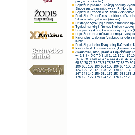
pavyzdžiu (+video)
Popiežius pradėjo Trečiąją neeilinę Vys
Sinode atstovaujančiu vysk. R. Norvila
Popiežius Pranciškus: Biblija kiekvienoje
Popiežius Pranciškus susitiko su Dvasinin
Vilniaus arkivyskupas (+video)
Pristatyta Vyskupų sinodo asamblėja ap
Tęsiasi nuncijų ir Romos Kurijos vadovų 
Europos vyskupų konferencijų tarybos (
Popiežiaus Pranciškaus homilija: Nesipr
Kardinolas Erdo apie Vyskupų sinodą šeim
laimei
Popiežių aplankė Rytų asirų Bažnyčios K
Kardinolo P. Turksono žinia: „Laisvoji pr
Akademinių metų pradžia Popiežiškoje lie
««
1
2
3
4
5
6
7
8
9
10
11
12
13
14
15
1
36
37
38
39
40
41
42
43
44
45
46
47
48
68
69
70
71
72
73
74
75
76
77
78
79
80
100
101
102
103
104
105
106
107
108
1
124
125
126
127
128
129
130
131
132
1
147
148
149
150
151
152
153
154
155
1
170
171
172
173
174
175
176
177
178
1