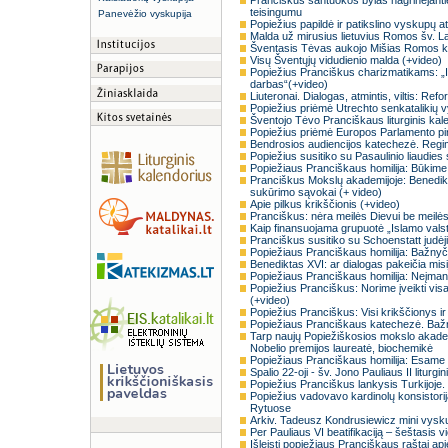
Pranciškus santuokos bylas nagrinėjanti
teisingumu
Panevėžio vyskupija
Popiežius papildė ir patikslino vyskupų a
Malda už mirusius lietuvius Romos šv. 
Šventasis Tėvas aukojo Mišias Romos 
Visų Šventųjų vidudienio malda (+video)
Popiežius Pranciškus charizmatikams: „I
darbas“(+video)
Liuteronai. Dialogas, atmintis, viltis: Ref
Popiežius priėmė Utrechto senkatalikių 
Šventojo Tėvo Pranciškaus liturginis kal
Popiežius priėmė Europos Parlamento pi
Bendrosios audiencijos katechezė. Regim
Popiežius susitiko su Pasaulinio liaudies
Popiežiaus Pranciškaus homilija: Būkime
Pranciškus Mokslų akademijoje: Benedikta
sukūrimo sąvokai (+ video)
Apie pilkus krikščionis (+video)
Pranciškus: nėra meilės Dievui be meilės 
Kaip finansuojama grupuotė „Islamo vals
Pranciškus susitiko su Schoenstatt judėji
Popiežiaus Pranciškaus homilija: Bažnyči
Benediktas XVI: ar dialogas pakeičia misi
Popiežiaus Pranciškaus homilija: Neįma
Popiežius Pranciškus: Norime įveikti visa
(+video)
Popiežius Pranciškus: Visi krikščionys i
Popiežiaus Pranciškaus katechezė. Bažn
Tarp naujų Popiežiškosios mokslo akademi
Nobelio premijos laureatė, biochemikė
Popiežiaus Pranciškaus homilija: Esame v
Spalio 22-oji - šv. Jono Pauliaus II liturgini
Popiežius Pranciškus lankysis Turkijoje
Popiežius vadovavo kardinolų konsistorij
Rytuose
Arkiv. Tadeusz Kondrusiewicz mini vysku
Per Pauliaus VI beatifikaciją – šeštasis 
Išleisti popiežiaus Pranciškaus raštai ap