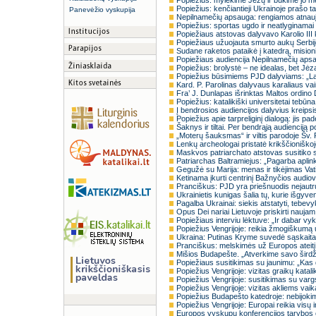
Popiežius: mylėkime Jėzų ir būkime jo me
Popiežius: kenčiantieji Ukrainoje prašo t
Panevėžio vyskupija
Nepilnamečių apsauga: rengiamos atnauj
Popiežius: sportas ugdo ir neatlyginamai
Popiežiaus atstovas dalyvavo Karolio III
Popiežiaus užuojauta smurto aukų Serbi
Sudane raketos pataikė į katedrą, misioni
Popiežiaus audiencija Nepilnamečių apsa
Popiežius: brolystė – ne idealas, bet Jėz
Popiežius būsimiems PJD dalyviams: „La
Kard. P. Parolinas dalyvaus karaliaus vai
Fra’ J. Dunlapas išrinktas Maltos ordino 
Popiežius: katalikiški universitetai tebūna
Į bendrosios audiencijos dalyvius kreipsi
Popiežius apie tarpreliginį dialogą: jis 
Šaknys ir tiltai. Per bendrąją audienciją p
„Moterų šauksmas“ ir viltis parodoje Šv. 
Lenkų archeologai pristatė krikščionišk
Maskvos patriarchato atstovas susitiko s
Patriarchas Baltramiejus: „Pagarba aplink
Gegužė su Marija: menas ir tikėjimas Va
Ketinama įkurti centrinį Bažnyčios audiov
Pranciškus: PJD yra priešnuodis nejautru
Ukrainietis kunigas šalia tų, kurie išgyv
Pagalba Ukrainai: siekis atstatyti, tebe
Opus Dei nariai Lietuvoje priskirti naujam 
Popiežiaus interviu lėktuve: „Ir dabar vy
Popiežius Vengrijoje: reikia žmogiškumą 
Ukraina: Putinas Kryme suvedė sąskaitas
Pranciškus: melskimės už Europos ateitį 
Mišios Budapešte. „Atverkime savo širdži
Popiežiaus susitikimas su jaunimu: „Kas dr
Popiežius Vengrijoje: vizitas graikų katal
Popiežius Vengrijoje: susitikimas su vargs
Popiežius Vengrijoje: vizitas akliems vaika
Popiežius Budapešto katedroje: nebijokime
Popiežius Vengrijoje: Europai reikia visų i
Europos vyskupų konferencijos tarybos o