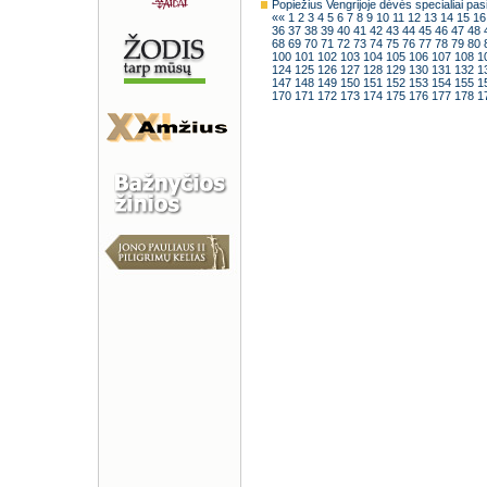
Popiežius Vengrijoje dėvės specialiai pasi
««
1
2
3
4
5
6
7
8
9
10
11
12
13
14
15
1
36
37
38
39
40
41
42
43
44
45
46
47
48
68
69
70
71
72
73
74
75
76
77
78
79
80
100
101
102
103
104
105
106
107
108
1
124
125
126
127
128
129
130
131
132
1
147
148
149
150
151
152
153
154
155
1
170
171
172
173
174
175
176
177
178
1