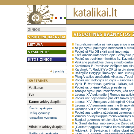
Tarpreliginė malda už taiką gavėnios ir 
Azijos vyskupai ragina nedelsiant nutrau
Popiežiui Pijui XII skirti atminimo metai
Trečiadienio katechezė apie Bažnyčios pr
Popiežius sveikino mininčius šv. Kazimie
Vatikane paskelbtos dviejų sinodo darbo 
Kardinolas P. Parolinas: Viešpats tenutil
Kardinolo T. Radcliffe’o OP žinia ukrainie
į pradžią
Bažnyčia Belgijoje išmokėjo 9 mln. eurų 
Pietų Arabijos apaštalinis vikaras: „Tegul 
Popiežius: teologijos studijos – sinodišk
Vysk. E. Vardenas: gavėnia – laikas, kai lit
Popiežius priėmė Maltos prezidentę
Arabijos vyskupas: meldžiamės, kad nep
Leonas XIV sekmadienį Romos parapijoje
Popiežius: neįmanoma pasiekti taikos gras
Leonas XIV: žmogaus veide spindi Krist
Leonas XIV seminaristams: ne tik mokyti
Šiaulių vyskupija
Urbonas VIII ir Bernini. Paroda Romoje
Popiežiaus padėka užbaigiant gavėnios r
Telšių vyskupija
Vilniaus arkivyskupijos meno komisijos na
Vilkaviškio vyskupija
Baigiasi gavėnios rekolekcijos Vatikane
A. Gaudi darbas: nuo savo prie Dievo šl
„Caritas“ pagalba ir malda karo alinamoj
Arkivysk. S. Ševčukas ir Italijos ukrainie
Kaišiadorių vyskupija