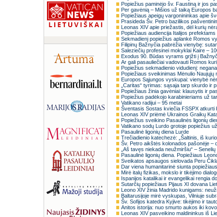
Popiežius paminėjo šv. Faustiną ir jos pa
Per gavėnią – Mišios už taiką Europos ba
Popiežiaus apeigų vargonininkas apie šv
Prasideda Šv. Petro bazilikos pašventin
Leonas XIV apie priežastis, dėl kurių nė
Popiežiaus audiencija Italijos prefektams
Sekmadienį popiežius aplankė Romos vys
Filipinų Bažnyčia pabrėžia vienybę: sut
Saleziečių profesinei mokyklai Kaire – 1
Exodus 90. Būdas vyrams grįžti į Bažn
Ar gali pasauliečiai vadovauti Romos kuri
Popiežius sekmadienio vidudienį: negana 
Popiežiaus sveikinimas Mėnulio Naujųjų
Europos Sąjungos vyskupai: vienybė nėr
„Caritas“ tyrimas: sąsaja tarp skurdo ir 
Popiežiaus žinia gavėniai: klausytis ir pa
Popiežius padėkojo karabinieriams už tar
Vatikano radijui – 95 metai
Šventasis Sostas kviečia FSSPX atkurti
Leonas XIV priėmė Ukrainos Graikų Kata
Popiežius sveikino Pasaulinės ligonių di
Vatikano sodų Lurdo grotoje popiežius u
Pasaulinė ligonių diena Lurde
Trečiadienio katechezė: „Šaltinis, iš kurio v
Šv. Petro aikštės kolonados pašonėje – d
„Aš tavęs niekada neužmiršiu“ – Senelių
Pasaulinė ligonių diena. Popiežiaus Leon
Sveikatos apsaugos sielovada Peru Čikla
Dar viena humanitarinė siunta popiežiaus
Mirė italų fizikas, mokslo ir tikėjimo dial
Ispanijos katalikai ir evangelikai rengia 
Sutarčių popiežiaus Pijaus XI dovana Lie
Leono XIV žinia Madrido kunigams: neuži
Baltarusijoje mirė vyskupas, Vilniuje su
Šv. Sofijos katedra Kyjive: tikėjimo ir tau
Anitos istorija: nuo smurto aukos iki kov
Leonas XIV pasveikino maldininkus iš Li