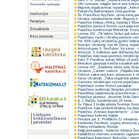
Kard. F.-X. Bustillo: „Nepamirškime pagr
JAV vyskupai: religijos laisvė tarp šviesos
Panevėžio vyskupija
Migrantų legalizavimas Ispanijoje: „Kie
Patriarcho Baltramiejaus žinia gavėniai
Šv. Pranciškus Asyžietis: pirmą kartą pala
Ukraina, nepalaužiama meilė: dingusių ir 
Popiežius keliaus į Afriką, Ispaniją ir Mo
Popiežius paskyrė Romos vyskupijai ket
Popiežius konferencijai Meksikoje: Evangel
Leonas XIV: „Tik taikios širdys gali sukurt
Popiežiaus vardu į Ukrainą pasiųsta vaist
Per 3500 vaikų ukrainiečių gydėsi Vatika
Nuncijus Ukrainoje: kas tiki Dievą, negal
Arkivyskupas S. Ševčukas: šis karas – t
Arkivysk. V. Kulbokas apie didžiausią 
Popiežius dalyvauja gavėnios rekolekcij
Kard. P. Parolinas aukojo Mišias už prie
Meksikos ganytojai kviečia socialinei taik
Leonas XIV: „Suteikime vietos tylai. Išsi
Ukrainos „Caritas“ vadovė: „Pagalba kit
Odesos vaikai tarp karo, atsparumo ir vil
Karas Ukrainoje: „Taika negali būti atidėt
Gavėnios rekolekcijos vyksta popiežiaus 
Popiežiaus vizitas Romos parapijoje
Popiežiaus audiencija Vengrijos prezident
Paskelbtas palaimintuoju pranciškonas t.
Popiežius jaunimui: „Atverkite širdis Diev
A. J. Bačkis. Kardinolystės 25 metai
Šv. Pijaus X brolija atmeta Šventojo Sost
Popiežius: kaip perduoti tikėjimą, kai da
Popiežius „Kristaus legionieriams“: „Char
Popiežiaus kelionės Italijoje
Pirmasis pal. E. Profittlicho SJ minėjimas
Kardinolas Parolinas: organų donorystė y
Pelenų trečiadienis Romoje
Didįjį penktadienį – tradicinė rinkliava Šv
Katalikiškos interneto svetainės raginamo
Popiežiaus katechezė: Bažnyčia – vienyb