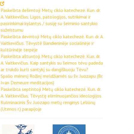
Paskelbta dešimtoji Metų ciklo katechezė. Kun. dr.
A. Vaitkevičius. Ligos, patologijos, sutrikimai ir
pasirinkimai kylantys / susiję su šeiminio santykio
sužeistumu
Paskelbta devintoji Metų ciklo katechezė. Kun. dr. A.
Vaitkevičius. Tėvystė šiandieninėje socialinėje ir
kultūrinėje terpėje
Paskelbta aštuntoji Metų ciklo katechezė. Kun. dr.
A. Vaitkevičius. Kaip santykis su šeimos tėvu padeda
ar trukdo kurti santykį su dangiškuoju Tėvu?
Spalio mėnesį Rožinį meldžiamės su šv. Juozapu (Br.
Ivan Demeure meditacijos)
Paskelbta septintoji Metų ciklo katechezė. Kun. dr.
A. Vaitkevičius. Tėvystę eliminuojančios ideologijos
Kulminacinis Šv. Juozapo metų renginys Leliūnų
(Utenos r.) parapijoje