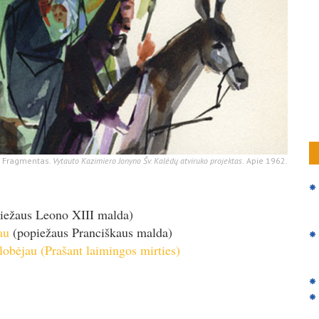
“. Fragmentas.
Vytauto Kazimiero Jonyno Šv. Kalėdų atviruko projektas.
Apie 1962.
iežaus Leono XIII malda)
au
(popiežaus Pranciškaus malda)
lobėjau (Prašant laimingos mirties)