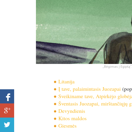
„Bėgimas į Egiptą
Litanija
Į tave, palaimintasis Juozapai
(pop
Sveikiname tave, Atpirkėjo globėj
Šventasis Juozapai, mirštančiųjų g
Devyndienis
Kitos maldos
Giesmės