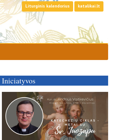
Liturginis kalendorius
katalikai.lt
Iniciatyvos