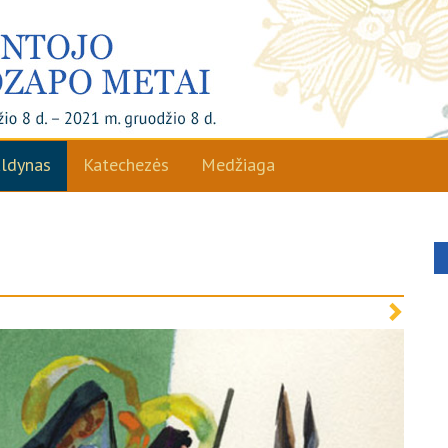
ldynas
Katechezės
Medžiaga