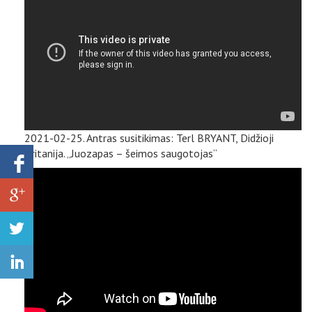
2021-02-25. Antras susitikimas: Terl BRYANT, Didžioji
Britanija. „Juozapas – šeimos saugotojas“