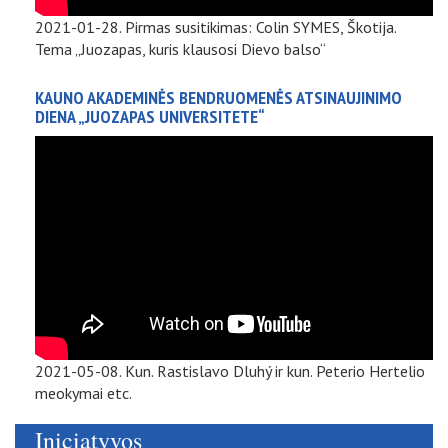
2021-01-28. Pirmas susitikimas: Colin SYMES, Škotija.
Tema „Juozapas, kuris klausosi Dievo balso“
KAUNO AKADEMINĖS BENDRUOMENĖS ATSINAUJINIMO
DIENA „JUOZAPAS UNIVERSITETE“
2021-05-08. Kun. Rastislavo Dluhý ir kun. Peterio Hertelio
meokymai etc.
Iniciatyvos