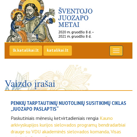
Šv. Juozapo metai
Eiti į pirmą puslapį
lk.katalikai.lt
katalikai.lt
Vaizdo įrašai
PENKIŲ TARPTAUTINIŲ NUOTOLINIŲ SUSITIKIMŲ CIKLAS
„JUOZAPO PASLAPTIS“
Paskutiniais mėnesių ketvirtadieniais rengia
Kauno
arkivyskupijos kurijos sielovados programų bendradarbiai
drauge su VDU akademinės sielovados komanda
.
Visas