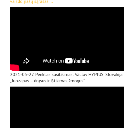
vaizdo įrašų sąrašas ...
2021-05-27. Penktas susitikimas: Václav HYPIUS, Slovakija.
„Juozapas – drąsus ir ištikimas žmogus“