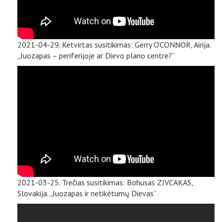
2021-04-29. Ketvirtas susitikimas: Gerry O’CONNOR, Airija.
„Juozapas – periferijoje ar Dievo plano centre?“
2021-03-25. Trečias susitikimas: Bohusas ZIVCAKAS,
Slovakija. „Juozapas ir netikėtumų Dievas“