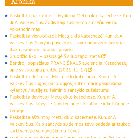
Kronika
Paskelbta paskutinė – dvyliktoji Metų ciklo katechezė. Kun.
dr. A. Vaitkevičius. Žodis kaip susitikimo su tėčiu vieta.
Apibendrinimas
Paskelbta vienuoliktoji Metų ciklo katechezė. Kun. dr. A.
Vaitkevičius. Skyrybų pasekmės ir vyro nebuvimo šeimoje
įtaka asmeninei brandai pasiekti
Gruodžio 8-oji – pasibaigė Šv. Juozapo metai
Bendroji popiežiaus PRANCIŠKAUS audiencija. Katechezių
apie šv. Juozapą pradžia (2021-11-17)
Paskelbta dešimtoji Metų ciklo katechezė. Kun. dr. A.
Vaitkevičius. Ligos, patologijos, sutrikimai ir pasirinkimai
kylantys / susiję su šeiminio santykio sužeistumu
Paskelbta devintoji Metų ciklo katechezė. Kun. dr. A.
Vaitkevičius. Tėvystė šiandieninėje socialinėje ir kultūrinėje
terpėje
Paskelbta aštuntoji Metų ciklo katechezė. Kun. dr. A.
Vaitkevičius. Kaip santykis su šeimos tėvu padeda ar trukdo
kurti santykį su dangiškuoju Tėvu?
Spalio mėnesį Rožinį meldžiamės su šv. Juozapu (Br. Ivan