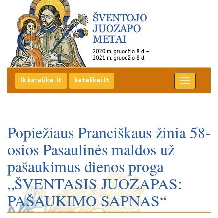
Šv. Juozapo metai
Eiti į pirmą puslapį
lk.katalikai.lt
katalikai.lt
Popiežiaus Pranciškaus žinia 58-
osios Pasaulinės maldos už
pašaukimus dienos proga
„ŠVENTASIS JUOZAPAS:
PAŠAUKIMO SAPNAS“