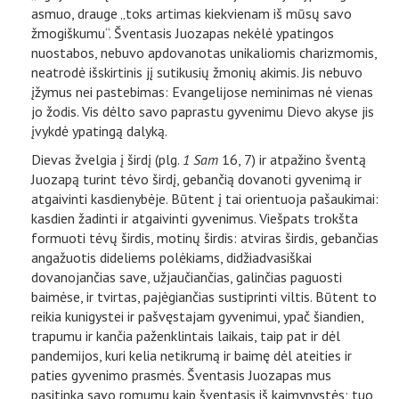
asmuo, drauge „toks artimas kiekvienam iš mūsų savo
žmogiškumu“. Šventasis Juozapas nekėlė ypatingos
nuostabos, nebuvo apdovanotas unikaliomis charizmomis,
neatrodė išskirtinis jį sutikusių žmonių akimis. Jis nebuvo
įžymus nei pastebimas: Evangelijose neminimas nė vienas
jo žodis. Vis dėlto savo paprastu gyvenimu Dievo akyse jis
įvykdė ypatingą dalyką.
Dievas žvelgia į širdį (plg.
1 Sam
16, 7) ir atpažino šventą
Juozapą turint tėvo širdį, gebančią dovanoti gyvenimą ir
atgaivinti kasdienybėje. Būtent į tai orientuoja pašaukimai:
kasdien žadinti ir atgaivinti gyvenimus. Viešpats trokšta
formuoti tėvų širdis, motinų širdis: atviras širdis, gebančias
angažuotis dideliems polėkiams, didžiadvasiškai
dovanojančias save, užjaučiančias, galinčias paguosti
baimėse, ir tvirtas, pajėgiančias sustiprinti viltis. Būtent to
reikia kunigystei ir pašvęstajam gyvenimui, ypač šiandien,
trapumu ir kančia paženklintais laikais, taip pat ir dėl
pandemijos, kuri kelia netikrumą ir baimę dėl ateities ir
paties gyvenimo prasmės. Šventasis Juozapas mus
pasitinka savo romumu kaip šventasis iš kaimynystės; tuo