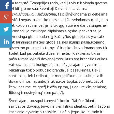
yra
tarnystė
. Evangelijos rodo, kad jis visur ir visada gyveno
dėl kitų, o ne sau. Šventoji Dievo tauta vadina
jį
skaisčiausiuoju sužadėtiniu
, taip išryškindama jo gebėjimą
mylėti nepasilaikant ko nors sau. Išlaisvindamas meilę nuo
bet kokio savinimosi, jis iš tikrųjų atsivėrė dar vaisingesnei
tarnystei: jo meilingas rūpinimasis tęsiasi per kartas, jo
dėmesinga globa padarė jį Bažnyčios globėju. Jis yra taip
pat laimingos mirties globėjas, nes įkūnijo pasiaukojamo
gyvenimo prasmę. Jo tarnystė ir aukos buvo įmanomos tik
todėl, kad jas palaikė didesnė meilė: „Kiekvienas tikras
pašaukimas kyla iš dovanojimosi, kuris yra brandžios aukos
vaisius. Taip pat kunigystėje ir pašvęstajame gyvenime
reikalinga tokio pobūdžio branda. Jei pašaukimas, tiek į
santuoką, tiek į celibatą ar mergeliškumą, nesubręsta iki
dovanojimosi, apsiriboja tik aukos logika, tuomet, užuot
ženklinęs meilės grožį ir džiaugsmą, jis gali reikšti nelaimę,
liūdesį ir nusivylimą“ (ten pat, 7).
Šventajam Juozapui tarnystė, konkrečiai išreiškianti
savidavos dovaną, buvo ne vien kilnus idealas, bet ir tapo jo
kasdienio gyvenimo taisykle. Jis dėjo jėgas, kol surado ir