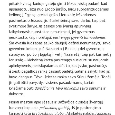
pritaikė vietą, kurioje galėjo gimti Jėzus; viską padarė, kad
apsaugotų Jėzų nuo Erodo įniršio, laiku suorganizuodamas
kelionę į Egiptą; greitai grįžo į Jeruzalę ieškodamas
pasimetusio Jėzaus; jis išlaikė šeimą savo darbu, taip pat
svetimoje šalyje. Jis taikėsi prie įvairių aplinkybių
laikydamasis nuostatos nenusiminti, jei gyvenimas
nesiklosto, kaip norėtųsi:
pasirengęs gyventi tarnaudamas
.
Šia dvasia Juozapas atliko daugelį dažnai nenumatytų savo
gyvenimo kelionių: iš Nazareto į Betliejų dėl gyventojų
surašymo, po to į Egiptą ir vėl į Nazaretą, taip pat kasmet į
Jeruzalę – kiekvieną kartą pasirengęs susidurti su naujomis
aplinkybėmis, nesiskųsdamas dėl to, kas įvyko, pasiruošęs
ištiesti pagalbos ranką taisant padėtį. Galima sakyti, kad jis
buvo dangaus Tėvo ištiesta ranka savo Sūnui žemėje. Todėl
jis gali būti pavyzdys visiems pašaukimams, kuriais
kviečiama būti
darbščiomis Tėvo rankomis
savo sūnums ir
dukroms.
Noriai mąstau apie Jėzaus ir Bažnyčios globėją šventąjį
Juozapą kaip apie
pašaukimų globėją
. Iš jo pasirengimo
tarnauti kyla jo
rūpestinga globa
. „Atsikėlęs nakčia, Juozapas