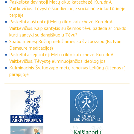
Paskelbta devintoji Metų ciklo katechezė. Kun. dr. A.
Vaitkevičius. Tėvystė šiandieninėje socialinėje ir kultūrinėje
terpėje
Paskelbta aštuntoji Metų ciklo katechezė. Kun. dr. A.
Vaitkevičius. Kaip santykis su šeimos tėvu padeda ar trukdo
kurti santykį su dangiškuoju Tėvu?
Spalio mėnesį Rožinį meldžiamės su šv. Juozapu (Br. Ivan
Demeure meditacijos)
Paskelbta septintoji Metų ciklo katechezė. Kun. dr. A.
Vaitkevičius. Tėvystę eliminuojančios ideologijos
Kulminacinis Šv. Juozapo metų renginys Leliūnų (Utenos r.)
parapijoje