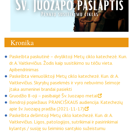
Kronika
Paskelbta paskutinė – dvyliktoji Metų ciklo katechezė. Kun.
dr. A. Vaitkevičius. Žodis kaip susitikimo su tėčiu vieta.
Apibendrinimas
Paskelbta vienuoliktoji Metų ciklo katechezė. Kun. dr. A.
Vaitkevičius. Skyrybų pasekmės ir vyro nebuvimo šeimoje
įtaka asmeninei brandai pasiekti
Gruodžio 8-oji – pasibaigė Šv. Juozapo metai
Bendroji popiežiaus PRANCIŠKAUS audiencija. Katechezių
apie šv. Juozapą pradžia (2021-11-17)
Paskelbta dešimtoji Metų ciklo katechezė. Kun. dr. A.
Vaitkevičius. Ligos, patologijos, sutrikimai ir pasirinkimai
kylantys / susiję su šeiminio santykio sužeistumu