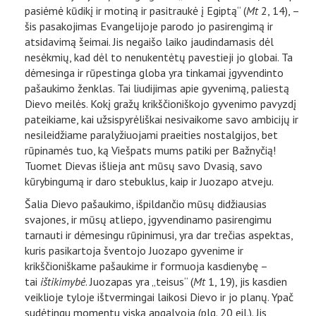
pasiėmė kūdikį ir motiną ir pasitraukė į Egiptą“ (
Mt
2, 14), –
šis pasakojimas Evangelijoje parodo jo pasirengimą ir
atsidavimą šeimai. Jis negaišo laiko jaudindamasis dėl
nesėkmių, kad dėl to nenukentėtų pavestieji jo globai. Ta
dėmesinga ir rūpestinga globa yra tinkamai įgyvendinto
pašaukimo ženklas. Tai liudijimas apie gyvenimą, paliestą
Dievo meilės. Kokį gražų krikščioniškojo gyvenimo pavyzdį
pateikiame, kai užsispyrėliškai nesivaikome savo ambicijų ir
nesileidžiame paralyžiuojami praeities nostalgijos, bet
rūpinamės tuo, ką Viešpats mums patiki per Bažnyčią!
Tuomet Dievas išlieja ant mūsų savo Dvasią, savo
kūrybingumą ir daro stebuklus, kaip ir Juozapo atveju.
Šalia Dievo pašaukimo, išpildančio mūsų didžiausias
svajones, ir mūsų atliepo, įgyvendinamo pasirengimu
tarnauti ir dėmesingu rūpinimusi, yra dar trečias aspektas,
kuris pasikartoja šventojo Juozapo gyvenime ir
krikščioniškame pašaukime ir formuoja kasdienybę –
tai
ištikimybė
. Juozapas yra „teisus“ (
Mt
1, 19), jis kasdien
veiklioje tyloje ištvermingai laikosi Dievo ir jo planų. Ypač
sudėtingu momentu viską apgalvoja (plg. 20 eil.). Jis