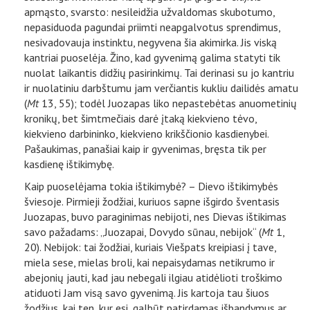
apmąsto, svarsto: nesileidžia užvaldomas skubotumo,
nepasiduoda pagundai priimti neapgalvotus sprendimus,
nesivadovauja instinktu, negyvena šia akimirka. Jis viską
kantriai puoselėja. Žino, kad gyvenimą galima statyti tik
nuolat laikantis didžių pasirinkimų. Tai derinasi su jo kantriu
ir nuolatiniu darbštumu jam verčiantis kukliu dailidės amatu
(
Mt
13, 55); todėl Juozapas liko nepastebėtas anuometinių
kronikų, bet šimtmečiais darė įtaką kiekvieno tėvo,
kiekvieno darbininko, kiekvieno krikščionio kasdienybei.
Pašaukimas, panašiai kaip ir gyvenimas, bręsta tik per
kasdienę ištikimybę.
Kaip puoselėjama tokia ištikimybė? – Dievo ištikimybės
šviesoje. Pirmieji žodžiai, kuriuos sapne išgirdo šventasis
Juozapas, buvo paraginimas nebijoti, nes Dievas ištikimas
savo pažadams: „Juozapai, Dovydo sūnau, nebijok“ (
Mt
1,
20). Nebijok: tai žodžiai, kuriais Viešpats kreipiasi į tave,
miela sese, mielas broli, kai nepaisydamas netikrumo ir
abejonių jauti, kad jau nebegali ilgiau atidėlioti troškimo
atiduoti Jam visą savo gyvenimą. Jis kartoja tau šiuos
žodžius, kai ten, kur esi, galbūt patirdamas išbandymus ar