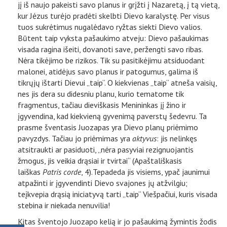
jį iš naujo pakeisti savo planus ir grįžti į Nazaretą, į tą vietą,
kur Jėzus turėjo pradėti skelbti Dievo karalystę. Per visus
tuos sukrėtimus nugalėdavo ryžtas siekti Dievo valios.
Būtent taip vyksta pašaukimo atveju: Dievo pašaukimas
visada ragina išeiti, dovanoti save, peržengti savo ribas.
Nėra tikėjimo be rizikos. Tik su pasitikėjimu atsiduodant
malonei, atidėjus savo planus ir patogumus, galima iš
tikrųjų ištarti Dievui „taip“. O kiekvienas „taip“ atneša vaisių,
nes jis dera su didesniu planu, kurio tematome tik
fragmentus, tačiau dieviškasis Menininkas jį žino ir
įgyvendina, kad kiekvieną gyvenimą paverstų šedevru. Ta
prasme šventasis Juozapas yra Dievo planų priėmimo
pavyzdys. Tačiau jo priėmimas yra
aktyvus
: jis nelinkęs
atsitraukti ar pasiduoti, „nėra pasyviai rezignuojantis
žmogus, jis veikia drąsiai ir tvirtai“ (Apaštališkasis
laiškas
Patris corde
, 4).Tepadeda jis visiems, ypač jaunimui
atpažinti ir įgyvendinti Dievo svajones jų atžvilgiu;
teįkvepia drąsią iniciatyvą tarti „taip“ Viešpačiui, kuris visada
stebina ir niekada nenuvilia!
Kitas šventojo Juozapo kelią ir jo pašaukimą žymintis žodis