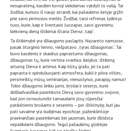
nesupratimą, kasdien kovoji siekdamas vykdyti Jo valią. Tai
žodžiai, kuriuos iš naujo atrandi, kai pašaukimo kelyje grįžti
prie savo pirmosios meilės. Žodžiai, tarsi refrenas lydintys
tuos, kurie, kaip ir šventasis Juozapas, savo gyvenimu
kiekvieną dieną ištikimai ištaria Dievui „taip“.
Ta ištikimybė yra džiaugsmo paslaptis. Nazareto namuose,
pasak liturginio himno, viešpatavo „tyras džiaugsmas“. Tai
buvo kasdienis ir skaidrus paprastumo džiaugsmas,
džiaugsmas tų, kurie vertina svarbius dalykus: ištikimą
artumą Dievui ir artimui. Kaip būtų gražu, jei ta pati
paprasta ir spinduliuojanti atmosfera, kukli ir pilna vilties,
persmelktų mūsų seminarijas, vienuolynus, parapijų namus!
Tokio džiaugsmo linkiu jums, broliai ir seserys, kurie
didžiadvasiškai pasirinkote Dievą savo gyvenimo
svajone
,
kad
jam tarnautumėte
tarnaudami jūsų rūpesčiui
patikėtiems broliams ir seserims – per
ištikimybę
, kuri jau
pati savaime yra liudijimas epochoje, paženklintoje
praeinančiais pasirinkimais bei jausmais, kurie išblėsta
nepalikdami džiaugsmo. Tegul pašaukimų globėjas
šventasis Juozapas lydi jus tėviška širdimi.