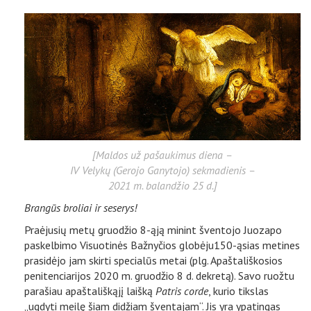
[Maldos už pašaukimus diena –
IV Velykų (Gerojo Ganytojo) sekmadienis –
2021 m. balandžio 25 d.]
Brangūs broliai ir seserys!
Praėjusių metų gruodžio 8-ąją minint šventojo Juozapo
paskelbimo Visuotinės Bažnyčios globėju150-ąsias metines
prasidėjo jam skirti specialūs metai (plg. Apaštališkosios
penitenciarijos 2020 m. gruodžio 8 d. dekretą). Savo ruožtu
parašiau apaštališkąjį laišką
Patris corde
, kurio tikslas
„ugdyti meilę šiam didžiam šventajam“. Jis yra ypatingas