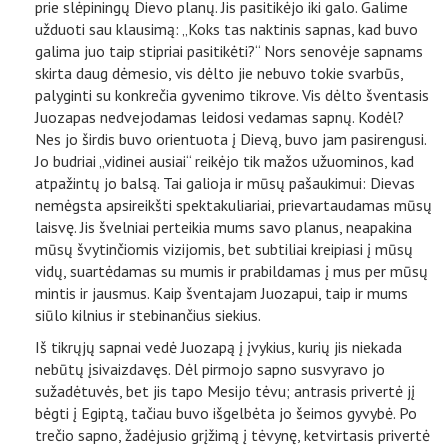
prie slėpiningų Dievo planų. Jis pasitikėjo iki galo. Galime
užduoti sau klausimą: „Koks tas naktinis sapnas, kad buvo
galima juo taip stipriai pasitikėti?“ Nors senovėje sapnams
skirta daug dėmesio, vis dėlto jie nebuvo tokie svarbūs,
palyginti su konkrečia gyvenimo tikrove. Vis dėlto šventasis
Juozapas nedvejodamas leidosi vedamas sapnų. Kodėl?
Nes jo širdis buvo orientuota į Dievą, buvo jam pasirengusi.
Jo budriai „vidinei ausiai“ reikėjo tik mažos užuominos, kad
atpažintų jo balsą. Tai galioja ir mūsų pašaukimui: Dievas
nemėgsta apsireikšti spektakuliariai, prievartaudamas mūsų
laisvę. Jis švelniai perteikia mums savo planus, neapakina
mūsų švytinčiomis vizijomis, bet subtiliai kreipiasi į mūsų
vidų, suartėdamas su mumis ir prabildamas į mus per mūsų
mintis ir jausmus. Kaip šventajam Juozapui, taip ir mums
siūlo kilnius ir stebinančius siekius.
Iš tikrųjų sapnai vedė Juozapą į įvykius, kurių jis niekada
nebūtų įsivaizdavęs. Dėl pirmojo sapno susvyravo jo
sužadėtuvės, bet jis tapo Mesijo tėvu; antrasis privertė jį
bėgti į Egiptą, tačiau buvo išgelbėta jo šeimos gyvybė. Po
trečio sapno, žadėjusio grįžimą į tėvynę, ketvirtasis privertė