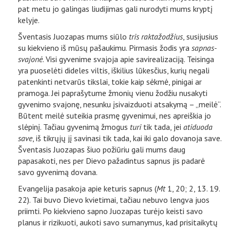
pat metu jo galingas liudijimas gali nurodyti mums kryptį
kelyje.
Šventasis Juozapas mums siūlo
tris raktažodžius
, susijusius
su kiekvieno iš mūsų pašaukimu. Pirmasis žodis yra
sapnas-
svajonė
. Visi gyvenime svajoja apie savirealizaciją. Teisinga
yra puoselėti dideles viltis, iškilius lūkesčius, kurių negali
patenkinti netvarūs tikslai, tokie kaip sėkmė, pinigai ar
pramoga. Jei paprašytume žmonių vienu žodžiu nusakyti
gyvenimo svajonę, nesunku įsivaizduoti atsakymą – „meilė“.
Būtent meilė suteikia prasmę gyvenimui, nes apreiškia jo
slėpinį. Tačiau gyvenimą žmogus
turi
tik tada, jei
atiduoda
save
, iš tikrųjų jį savinasi tik tada, kai iki galo dovanoja save.
Šventasis Juozapas šiuo požiūriu gali mums daug
papasakoti, nes per Dievo pažadintus sapnus jis padarė
savo gyvenimą dovana.
Evangelija pasakoja apie keturis sapnus (
Mt
1, 20; 2, 13. 19.
22). Tai buvo Dievo kvietimai, tačiau nebuvo lengva juos
priimti. Po kiekvieno sapno Juozapas turėjo keisti savo
planus ir rizikuoti, aukoti savo sumanymus, kad prisitaikytų