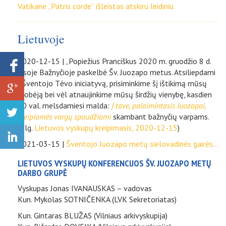
Vatikane „Patris corde“ išleistas atskiru leidiniu
Lietuvoje
2020-12-15 | „Popiežius Pranciškus 2020 m. gruodžio 8 d.
visoje Bažnyčioje paskelbė Šv. Juozapo metus. Atsiliepdami
į Šventojo Tėvo iniciatyvą, prisiminkime šį ištikimą mūsų
globėją bei vėl atnaujinkime mūsų širdžių vienybę, kasdien
20 val. melsdamiesi malda:
Į tave, palaimintasis Juozapai,
kreipiamės vargų spaudžiami
skambant bažnyčių varpams.
(Plg.
Lietuvos vyskupų kreipimasis, 2020-12-15
)
2021-03-15 |
Šventojo Juozapo metų sielovadinės gairės...
LIETUVOS VYSKUPŲ KONFERENCIJOS ŠV. JUOZAPO METŲ
DARBO GRUPĖ
Vyskupas Jonas IVANAUSKAS – vadovas
Kun. Mykolas SOTNIČENKA (LVK Sekretoriatas)
Kun. Gintaras BLUŽAS (Vilniaus arkivyskupija)