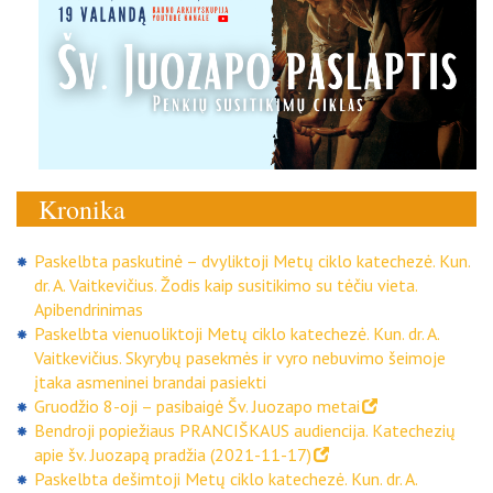
Kronika
Paskelbta paskutinė – dvyliktoji Metų ciklo katechezė. Kun.
dr. A. Vaitkevičius. Žodis kaip susitikimo su tėčiu vieta.
Apibendrinimas
Paskelbta vienuoliktoji Metų ciklo katechezė. Kun. dr. A.
Vaitkevičius. Skyrybų pasekmės ir vyro nebuvimo šeimoje
įtaka asmeninei brandai pasiekti
Gruodžio 8-oji – pasibaigė Šv. Juozapo metai
Bendroji popiežiaus PRANCIŠKAUS audiencija. Katechezių
apie šv. Juozapą pradžia (2021-11-17)
Paskelbta dešimtoji Metų ciklo katechezė. Kun. dr. A.