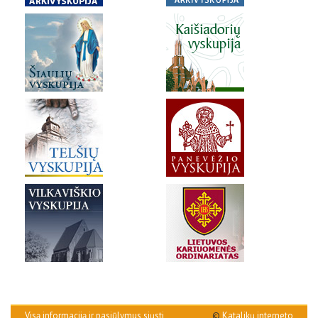
Visą informaciją ir pasiūlymus siųsti
©
Katalikų interneto