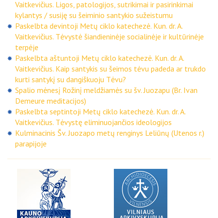
Vaitkevičius. Ligos, patologijos, sutrikimai ir pasirinkimai
kylantys / susiję su šeiminio santykio sužeistumu
Paskelbta devintoji Metų ciklo katechezė. Kun. dr. A.
Vaitkevičius. Tėvystė šiandieninėje socialinėje ir kultūrinėje
terpėje
Paskelbta aštuntoji Metų ciklo katechezė. Kun. dr. A.
Vaitkevičius. Kaip santykis su šeimos tėvu padeda ar trukdo
kurti santykį su dangiškuoju Tėvu?
Spalio mėnesį Rožinį meldžiamės su šv. Juozapu (Br. Ivan
Demeure meditacijos)
Paskelbta septintoji Metų ciklo katechezė. Kun. dr. A.
Vaitkevičius. Tėvystę eliminuojančios ideologijos
Kulminacinis Šv. Juozapo metų renginys Leliūnų (Utenos r.)
parapijoje