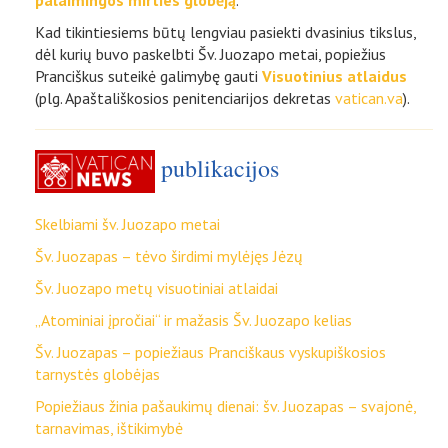
palaimingos mirties globėją
.
Kad tikintiesiems būtų lengviau pasiekti dvasinius tikslus,
dėl kurių buvo paskelbti Šv. Juozapo metai, popiežius
Pranciškus suteikė galimybę gauti
Visuotinius atlaidus
(plg. Apaštališkosios penitenciarijos dekretas
vatican.va
).
publikacijos
Skelbiami šv. Juozapo metai
Šv. Juozapas – tėvo širdimi mylėjęs Jėzų
Šv. Juozapo metų visuotiniai atlaidai
„Atominiai įpročiai“ ir mažasis Šv. Juozapo kelias
Šv. Juozapas – popiežiaus Pranciškaus vyskupiškosios
tarnystės globėjas
Popiežiaus žinia pašaukimų dienai: šv. Juozapas – svajonė,
tarnavimas, ištikimybė