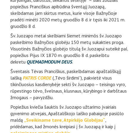
kūrybingas, darbštus, liekantis šešėlyje“ – šiais žodžiais
popiežius Pranciškus apibūdina šventąjį Juozapą,
skelbdamas jam skirtus metus, kurie visoje Bažnyčioje
pradėti minėti 2020 metų gruodžio 8 d. ir tęsis iki 2021 m.
gruodžio 8 d.
Šv. Juozapo metai skelbiami šiemet minimõs šv. Juozapo
paskelbimo Bažnyčios globėju 150 metų sukakties proga.
Visuotinės Bažnyčios globėjo titulą šv. Juozapui suteikė pal.
popiežius Pijus IX 1870 m. gruodžio 8 d. paskelbtu
dekretu
QUEMADMODUM DEUS
.
Šventasis Tėvas Pranciškus, paskelbdamas apaštališkąjį
laišką
PATRIS CORDE
(„Tėvo širdimi“), pakvietė visus
tikinčiuosius kasdienybėje sekti šv. Juozapo – teisingo vyro,
rūpestingo tėvo, švelnaus, klusnaus, kūrybingo ir darbštaus
žmogaus – pavyzdžiu.
Popiežius kviečia šauktis šv. Juozapo užtarimo įvairiais
gyvenimo atvejais, Apaštališkojo laiško pabaigoje pasiūlo
maldą
„Sveikiname tave, Atpirkėjo Globėjau“
,
pridėdamas, kad žmonės kreipiasi į šv. Juozapą ir kaip į