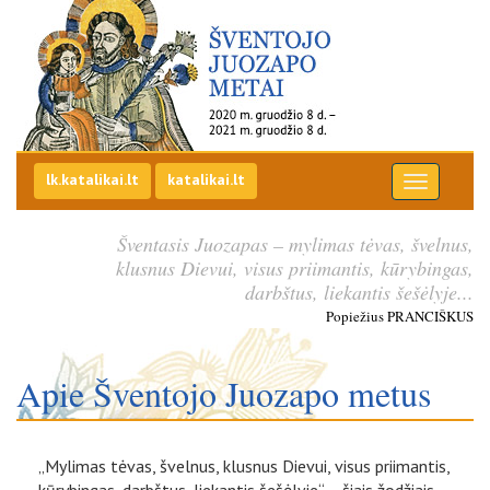
Šv. Juozapo metai
Eiti į pirmą puslapį
lk.katalikai.lt
katalikai.lt
Šventasis Juozapas – mylimas tėvas, švelnus,
klusnus Dievui, visus priimantis, kūrybingas,
darbštus, liekantis šešėlyje...
Popiežius PRANCIŠKUS
Apie Šventojo Juozapo metus
„Mylimas tėvas, švelnus, klusnus Dievui, visus priimantis,