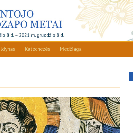
ldynas
Katechezės
Medžiaga