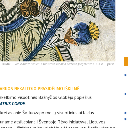
u Kūdikiu.
Aleksandro Vinkaus spalvinto medžio raižinio fragmentas.
XIX a. II pusė.
ARIJOS NEKALTOJO PRASIDĖJIMO IŠKILMĖ
skelbimo visuotinės Bažnyčios Globėju popiežius
ATRIS CORDE
.
kretas apie Šv. Juozapo metų visuotinius atlaidus.
uriame atsiliepiant į Šventojo Tėvo iniciatyvą, Lietuvos