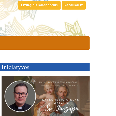
Liturginis kalendorius
katalikai.lt
Iniciatyvos