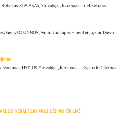
s: Bohusas ZIVCAKAS, Slovakija. „Juozapas ir netikėtumų
as: Gerry O’CONNOR, Airija. „Juozapas – periferijoje ar Dievo
ėjimas
: Vaclavas HYPIUS, Slovakija. „Juozapas – drąsus ir ištikimas
ARIJOS NEKALTOJO PRASIDĖJIMO IŠKILMĖ