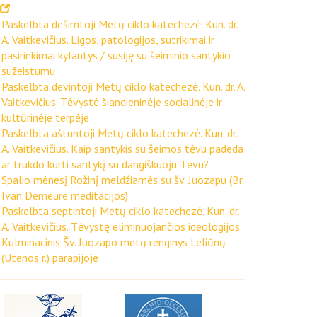
Paskelbta dešimtoji Metų ciklo katechezė. Kun. dr.
A. Vaitkevičius. Ligos, patologijos, sutrikimai ir
pasirinkimai kylantys / susiję su šeiminio santykio
sužeistumu
Paskelbta devintoji Metų ciklo katechezė. Kun. dr. A.
Vaitkevičius. Tėvystė šiandieninėje socialinėje ir
kultūrinėje terpėje
Paskelbta aštuntoji Metų ciklo katechezė. Kun. dr.
A. Vaitkevičius. Kaip santykis su šeimos tėvu padeda
ar trukdo kurti santykį su dangiškuoju Tėvu?
Spalio mėnesį Rožinį meldžiamės su šv. Juozapu (Br.
Ivan Demeure meditacijos)
Paskelbta septintoji Metų ciklo katechezė. Kun. dr.
A. Vaitkevičius. Tėvystę eliminuojančios ideologijos
Kulminacinis Šv. Juozapo metų renginys Leliūnų
(Utenos r.) parapijoje