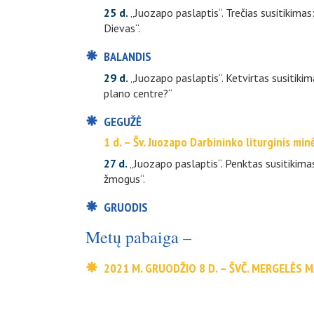
25 d.
„Juozapo paslaptis“. Trečias susitikima
Dievas“.
BALANDIS
29 d.
„Juozapo paslaptis“. Ketvirtas susitikim
plano centre?“
GEGUŽĖ
1 d. – Šv. Juozapo Darbininko liturginis min
27 d.
„Juozapo paslaptis“. Penktas susitikimas
žmogus“.
GRUODIS
Metų pabaiga –
2021 M. GRUODŽIO 8 D. – ŠVČ. MERGELĖS M