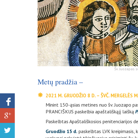
Šv. Juozapas s
Metų pradžia –
2021 M. GRUODŽIO 8 D. – ŠVČ. MERGELĖS M
Minint 150-ąsias metines nuo šv. Juozapo pa
PRANCIŠKUS paskelbia apaštališkąjį laišką
P
Paskelbtas Apaštališkosios penitenciarijos de
Gruodžio 15 d.
paskelbtas LVK kreipimasis, k