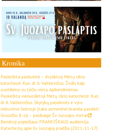
Kronika
Paskelbta paskutinė – dvyliktoji Metų ciklo
katechezė. Kun. dr. A. Vaitkevičius. Žodis kaip
susitikimo su tėčiu vieta. Apibendrinimas
Paskelbta vienuoliktoji Metų ciklo katechezė. Kun.
dr. A. Vaitkevičius. Skyrybų pasekmės ir vyro
nebuvimo šeimoje įtaka asmeninei brandai pasiekti
Gruodžio 8-oji – pasibaigė Šv. Juozapo metai
Bendroji popiežiaus PRANCIŠKAUS audiencija.
Katechezių apie šv. Juozapą pradžia (2021-11-17)