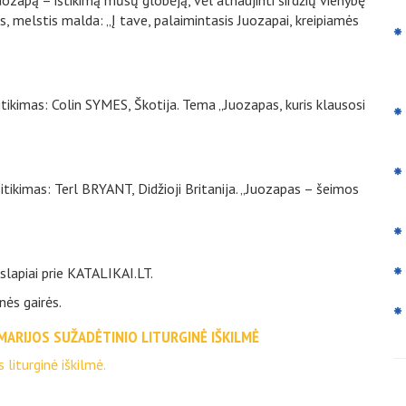
 Juozapą – ištikimą mūsų globėją, vėl atnaujinti širdžių vienybę
, melstis malda: „Į tave, palaimintasis Juozapai, kreipiamės
tikimas: Colin SYMES, Škotija. Tema „Juozapas, kuris klausosi
itikimas: Terl BRYANT, Didžioji Britanija. „Juozapas – šeimos
lapiai prie KATALIKAI.LT.
ės gairės.
 MARIJOS SUŽADĖTINIO LITURGINĖ IŠKILMĖ
liturginė iškilmė.