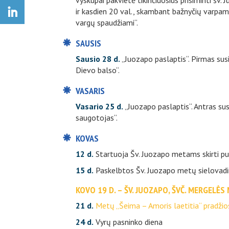
vyskupai pakvietė tikinčiuosius prisiminti šv.
ir kasdien 20 val., skambant bažnyčių varpams
vargų spaudžiami“.
SAUSIS
Sausio 28 d.
„Juozapo paslaptis“. Pirmas susi
Dievo balso“.
VASARIS
Vasario 25 d.
„Juozapo paslaptis“. Antras sus
saugotojas“.
KOVAS
12 d.
Startuoja Šv. Juozapo metams skirti pus
15 d.
Paskelbtos Šv. Juozapo metų sielovadin
KOVO 19 D. – ŠV. JUOZAPO, ŠVČ. MERGELĖS
21 d.
Metų „Šeima – Amoris laetitia“ pradžios 
24 d.
Vyrų pasninko diena