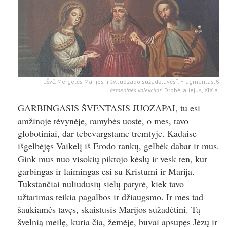
„Švč. Mergelės Marijos ir šv. Juozapo sužadėtuvės“. Fragmentas.
Iš
asmeninės kolekcijos
. Drobė, aliejus, XIX a.
GARBINGASIS ŠVENTASIS JUOZAPAI, tu esi
amžinoje tėvynėje, ramybės uoste, o mes, tavo
globotiniai, dar tebevargstame tremtyje. Kadaise
išgelbėjęs Vaikelį iš Erodo rankų, gelbėk dabar ir mus.
Gink mus nuo visokių piktojo kėslų ir vesk ten, kur
garbingas ir laimingas esi su Kristumi ir Marija.
Tūkstančiai nuliūdusių sielų patyrė, kiek tavo
užtarimas teikia pagalbos ir džiaugsmo. Ir mes tad
šaukiamės tavęs, skaistusis Marijos sužadėtini. Tą
švelnią meilę, kuria čia, žemėje, buvai apsupęs Jėzų ir