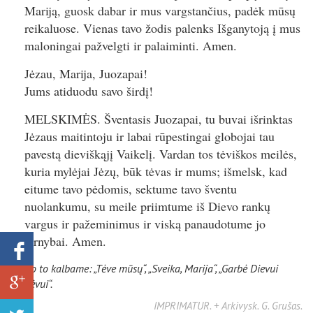
Mariją, guosk dabar ir mus vargstančius, padėk mūsų
reikaluose. Vienas tavo žodis palenks Išganytoją į mus
maloningai pažvelgti ir palaiminti. Amen.
Jėzau, Marija, Juozapai!
Jums atiduodu savo širdį!
MELSKIMĖS. Šventasis Juozapai, tu buvai išrinktas
Jėzaus maitintoju ir labai rūpestingai globojai tau
pavestą dieviškąjį Vaikelį. Vardan tos tėviškos meilės,
kuria mylėjai Jėzų, būk tėvas ir mums; išmelsk, kad
eitume tavo pėdomis, sektume tavo šventu
nuolankumu, su meile priimtume iš Dievo rankų
vargus ir pažeminimus ir viską panaudotume jo
tarnybai. Amen.
Po to kalbame: „Tėve mūsų“, „Sveika, Marija“, „Garbė Dievui
Tėvui“.
IMPRIMATUR. + Arkivysk. G. Grušas.