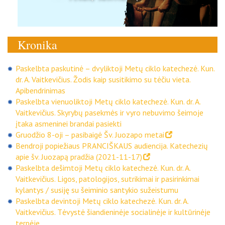
Kronika
Paskelbta paskutinė – dvyliktoji Metų ciklo katechezė. Kun.
dr. A. Vaitkevičius. Žodis kaip susitikimo su tėčiu vieta.
Apibendrinimas
Paskelbta vienuoliktoji Metų ciklo katechezė. Kun. dr. A.
Vaitkevičius. Skyrybų pasekmės ir vyro nebuvimo šeimoje
įtaka asmeninei brandai pasiekti
Gruodžio 8-oji – pasibaigė Šv. Juozapo metai
Bendroji popiežiaus PRANCIŠKAUS audiencija. Katechezių
apie šv. Juozapą pradžia (2021-11-17)
Paskelbta dešimtoji Metų ciklo katechezė. Kun. dr. A.
Vaitkevičius. Ligos, patologijos, sutrikimai ir pasirinkimai
kylantys / susiję su šeiminio santykio sužeistumu
Paskelbta devintoji Metų ciklo katechezė. Kun. dr. A.
Vaitkevičius. Tėvystė šiandieninėje socialinėje ir kultūrinėje
terpėje