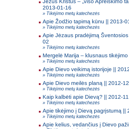
Jėzus Kristus – „viso Apreiškimo tar
2013-01-16
» Tikėjimo metų katechezės
Apie Žodžio tapimą kūnu || 2013-0
» Tikėjimo metų katechezės
Apie Jėzaus pradėjimą Šventosios 
02
» Tikėjimo metų katechezės
Mergelė Marija – klusnaus tikėjimo
» Tikėjimo metų katechezės
Apie Dievo veikimą istorijoje || 20
» Tikėjimo metų katechezės
Apie Dievo meilės planą || 2012-1
» Tikėjimo metų katechezės
Kaip kalbėti apie Dievą? || 2012-1
» Tikėjimo metų katechezės
Apie tikėjimo į Dievą pagrįstumą ||
» Tikėjimo metų katechezės
Apie kelius, vedančius į Dievo paž