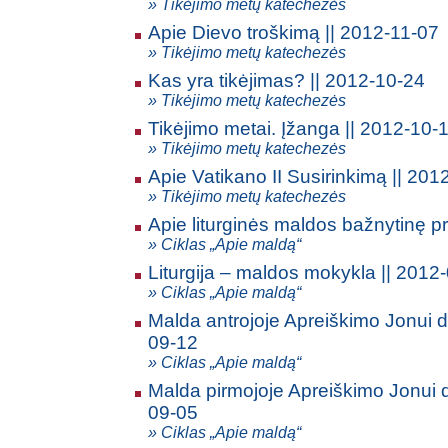
» Tikėjimo metų katechezės
Apie Dievo troškimą || 2012-11-07
» Tikėjimo metų katechezės
Kas yra tikėjimas? || 2012-10-24
» Tikėjimo metų katechezės
Tikėjimo metai. Įžanga || 2012-10-
» Tikėjimo metų katechezės
Apie Vatikano II Susirinkimą || 201
» Tikėjimo metų katechezės
Apie liturginės maldos bažnytinę pr
» Ciklas „Apie maldą“
Liturgija – maldos mokykla || 2012
» Ciklas „Apie maldą“
Malda antrojoje Apreiškimo Jonui da
09-12
» Ciklas „Apie maldą“
Malda pirmojoje Apreiškimo Jonui d
09-05
» Ciklas „Apie maldą“