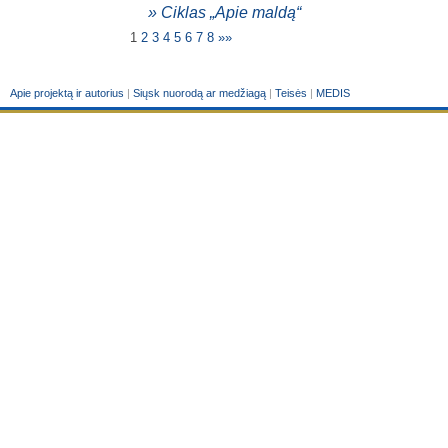
» Ciklas „Apie maldą“
1
2
3
4
5
6
7
8
»»
Apie projektą ir autorius
|
Siųsk nuorodą ar medžiagą
|
Teisės
|
MEDIS