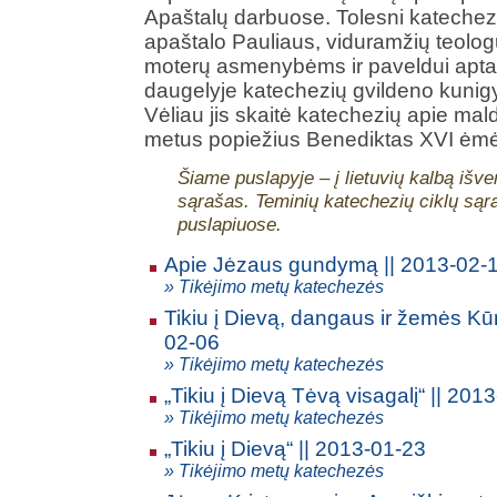
Apaštalų darbuose. Tolesni katechezių
apaštalo Pauliaus, viduramžių teolog
moterų asmenybėms ir paveldui aptar
daugelyje katechezių gvildeno kunig
Vėliau jis skaitė katechezių apie ma
metus popiežius Benediktas XVI ėmės
Šiame puslapyje – į lietuvių kalbą iš
sąrašas. Teminių katechezių ciklų sąr
puslapiuose.
Apie Jėzaus gundymą || 2013-02-
» Tikėjimo metų katechezės
Tikiu į Dievą, dangaus ir žemės Kū
02-06
» Tikėjimo metų katechezės
„Tikiu į Dievą Tėvą visagalį“ || 201
» Tikėjimo metų katechezės
„Tikiu į Dievą“ || 2013-01-23
» Tikėjimo metų katechezės