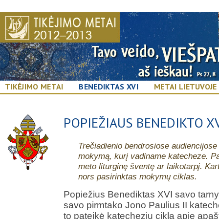
TIKĖJIMO METAI
BENEDIKTAS XVI
METAI LIETUVOJE
POPIEŽIAUS BENEDIKTO X
Trečiadienio bendrosiose audiencijose
mokymą, kurį vadiname katecheze. Pap
meto liturginę šventę ar laikotarpį. Ka
nors pasirinktas mokymų ciklas.
Popiežius Benediktas XVI savo tarn
savo pirmtako Jono Paulius II katec
to pateikė katechezių ciklą apie apaš