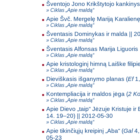
Šventojo Jono Krikštytojo kankinys
» Ciklas „Apie maldą“
Apie Švč. Mergelę Mariją Karalienę
» Ciklas „Apie maldą“
Šventasis Dominykas ir malda || 2
» Ciklas „Apie maldą“
Šventasis Alfonsas Marija Liguoris 
» Ciklas „Apie maldą“
Apie kristologinį himną Laiške filip
» Ciklas „Apie maldą“
Dieviškasis išganymo planas (
Ef
1,
» Ciklas „Apie maldą“
Kontempliacija ir maldos jėga (
2 Ko
» Ciklas „Apie maldą“
Apie Dievo „taip“ Jėzuje Kristuje i
14. 19–20) || 2012-05-30
» Ciklas „Apie maldą“
Apie tikinčiųjų kreipinį „Aba“ (
Gal
4,
05-23