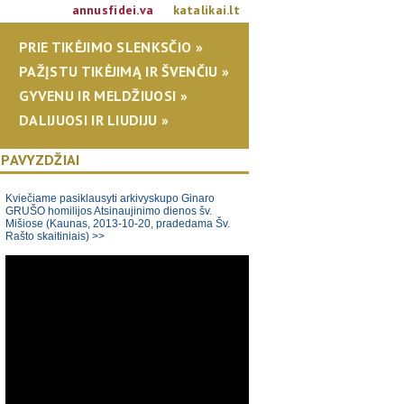
annusfidei.va
katalikai.lt
PRIE TIKĖJIMO SLENKSČIO »
PAŽĮSTU TIKĖJIMĄ IR ŠVENČIU »
GYVENU IR MELDŽIUOSI »
DALIJUOSI IR LIUDIJU »
 PAVYZDŽIAI
Kviečiame pasiklausyti arkivyskupo Ginaro
GRUŠO homilijos Atsinaujinimo dienos šv.
Mišiose (Kaunas, 2013-10-20, pradedama Šv.
Rašto skaitiniais) >>