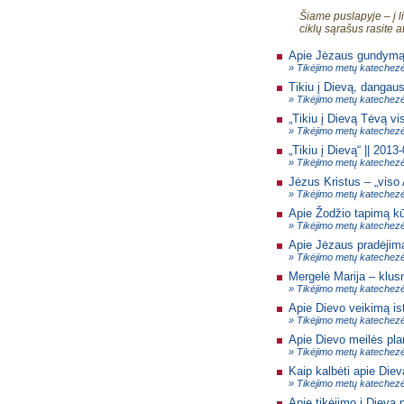
Šiame puslapyje – į 
ciklų sąrašus rasite 
Apie Jėzaus gundymą 
» Tikėjimo metų katechez
Tikiu į Dievą, dangau
» Tikėjimo metų katechez
„Tikiu į Dievą Tėvą vis
» Tikėjimo metų katechez
„Tikiu į Dievą“ || 2013
» Tikėjimo metų katechez
Jėzus Kristus – „viso 
» Tikėjimo metų katechez
Apie Žodžio tapimą kū
» Tikėjimo metų katechez
Apie Jėzaus pradėjim
» Tikėjimo metų katechez
Mergelė Marija – klus
» Tikėjimo metų katechez
Apie Dievo veikimą ist
» Tikėjimo metų katechez
Apie Dievo meilės pla
» Tikėjimo metų katechez
Kaip kalbėti apie Diev
» Tikėjimo metų katechez
Apie tikėjimo į Dievą 