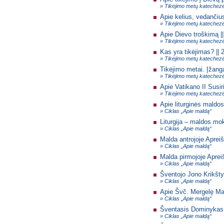
» Tikėjimo metų katechez
Apie kelius, vedančius
» Tikėjimo metų katechez
Apie Dievo troškimą |
» Tikėjimo metų katechez
Kas yra tikėjimas? || 
» Tikėjimo metų katechez
Tikėjimo metai. Įžang
» Tikėjimo metų katechez
Apie Vatikano II Susir
» Tikėjimo metų katechez
Apie liturginės maldos
» Ciklas „Apie maldą“
Liturgija – maldos mo
» Ciklas „Apie maldą“
Malda antrojoje Apreiš
» Ciklas „Apie maldą“
Malda pirmojoje Aprei
» Ciklas „Apie maldą“
Šventojo Jono Krikšty
» Ciklas „Apie maldą“
Apie Švč. Mergelę Mar
» Ciklas „Apie maldą“
Šventasis Dominykas i
» Ciklas „Apie maldą“