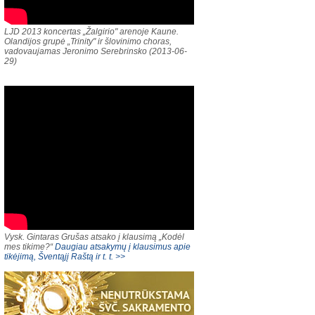
LJD 2013 koncertas „Žalgirio" arenoje Kaune.
Olandijos grupė „Trinity" ir šlovinimo choras,
vadovaujamas Jeronimo Serebrinsko (2013-06-
29)
Vysk. Gintaras Grušas atsako į klausimą „Kodėl
mes tikime?“
Daugiau atsakymų į klausimus apie
tikėjimą, Šventąjį Raštą ir t. t. >>