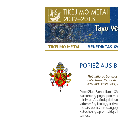
TIKĖJIMO METAI
BENEDIKTAS XV
POPIEŽIAUS 
Trečiadienio bendros
katecheze. Paprastai j
tęsiamas koks nors p
Popiežius Benediktas XV
katechezių pagal psalmes 
minimus Apaštalų darbuos
viduramžių teologų ir šv
metais popiežius daugely
katechezių apie maldą c
temos.