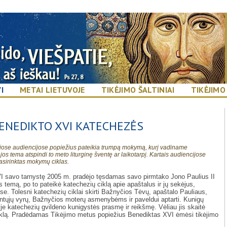
I
METAI LIETUVOJE
TIKĖJIMO ŠALTINIAI
TIKĖJIMO
BENEDIKTO XVI KATECHEZĖS
iose audiencijose popiežius pateikia trumpą mokymą, kurį vadiname
os tema atspindi to meto liturginę šventę ar laikotarpį. Kartais audiencijose
asirinktas mokymų ciklas.
I savo tarnystę 2005 m. pradėjo tęsdamas savo pirmtako Jono Paulius II
temą, po to pateikė katechezių ciklą apie apaštalus ir jų sekėjus,
e. Tolesni katechezių ciklai skirti Bažnyčios Tėvų, apaštalo Pauliaus,
entųjų vyrų, Bažnyčios moterų asmenybėms ir paveldui aptarti. Kunigų
je katechezių gvildeno kunigystės prasmę ir reikšmę. Vėliau jis skaitė
iklą. Pradėdamas Tikėjimo metus popiežius Benediktas XVI ėmėsi tikėjimo