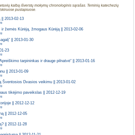
lietuvių kalbą išverstų mokymų chronologinis sąrašas. Teminių katechezių
atskiruose puslapiuose.
|| 2013-02-13
ės
s ir žemės Kūrėją, žmogaus Kūrėją || 2013-02-06
ės
agalį“ || 2013-01-30
ės
-01-23
ės
Apreiškimo tarpininkas ir drauge pilnatvė“ || 2013-01-16
ės
nu || 2013-01-09
ės
ą Šventosios Dvasios veikimu || 2013-01-02
ės
naus tikėjimo paveikslas || 2012-12-19
ės
orijoje || 2012-12-12
ės
ną || 2012-12-05
ės
ą? || 2012-11-28
ės
pagrįstumą || 2012-11-21