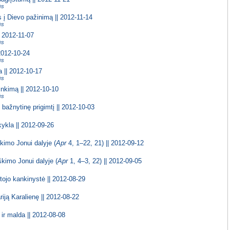
ės
 į Dievo pažinimą || 2012-11-14
ės
| 2012-11-07
ės
2012-10-24
ės
a || 2012-10-17
ės
inkimą || 2012-10-10
ės
 bažnytinę prigimtį || 2012-10-03
kykla || 2012-09-26
kimo Jonui dalyje (
Apr
4, 1–22, 21) || 2012-09-12
škimo Jonui dalyje (
Apr
1, 4–3, 22) || 2012-09-05
tojo kankinystė || 2012-08-29
iją Karalienę || 2012-08-22
r malda || 2012-08-08