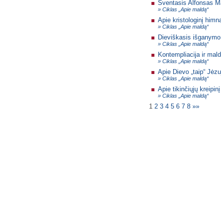
Šventasis Alfonsas Mar
» Ciklas „Apie maldą“
Apie kristologinį himn
» Ciklas „Apie maldą“
Dieviškasis išganymo
» Ciklas „Apie maldą“
Kontempliacija ir mald
» Ciklas „Apie maldą“
Apie Dievo „taip“ Jėzu
» Ciklas „Apie maldą“
Apie tikinčiųjų kreipinį
» Ciklas „Apie maldą“
1
2
3
4
5
6
7
8
»»