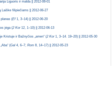
ija Liguoris ir malda || 2012-08-01
ą Laiške filipiečiams || 2012-06-27
 planas (
Ef
1, 3–14) || 2012-06-20
os jėga (
2 Kor
12, 1–10) || 2012-06-13
je Kristuje ir Bažnyčios „amen“ (
2 Kor
1, 3–14. 19–20) || 2012-05-30
 „Aba“ (
Gal
4, 6–7;
Rom
8, 14–17) || 2012-05-23