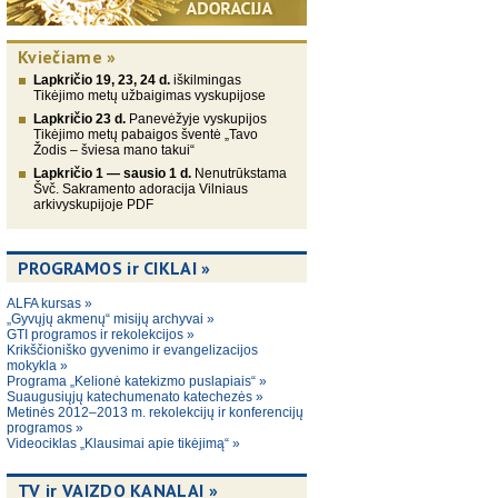
Kviečiame »
Lapkričio 19, 23, 24 d.
iškilmingas
Tikėjimo metų užbaigimas vyskupijose
Lapkričio 23 d.
Panevėžyje vyskupijos
Tikėjimo metų pabaigos šventė „Tavo
Žodis – šviesa mano takui“
Lapkričio 1 — sausio 1 d.
Nenutrūkstama
Švč. Sakramento adoracija Vilniaus
arkivyskupijoje PDF
PROGRAMOS ir CIKLAI »
ALFA kursas »
„Gyvųjų akmenų“ misijų archyvai »
GTI programos ir rekolekcijos »
Krikščioniško gyvenimo ir evangelizacijos
mokykla »
Programa „Kelionė katekizmo puslapiais“ »
Suaugusiųjų katechumenato katechezės »
Metinės 2012–2013 m. rekolekcijų ir konferencijų
programos »
Videociklas „Klausimai apie tikėjimą“ »
TV ir VAIZDO KANALAI »