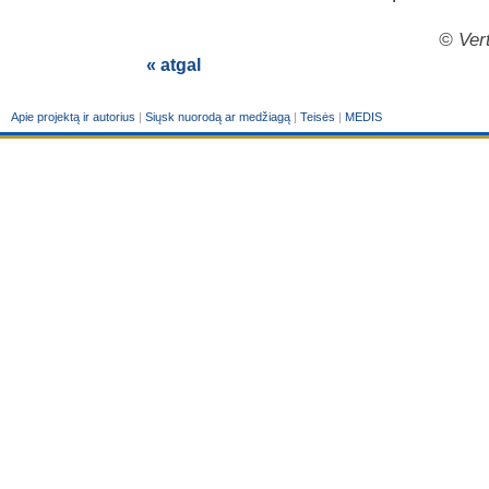
© Vert
« atgal
Apie projektą ir autorius
|
Siųsk nuorodą ar medžiagą
|
Teisės
|
MEDIS