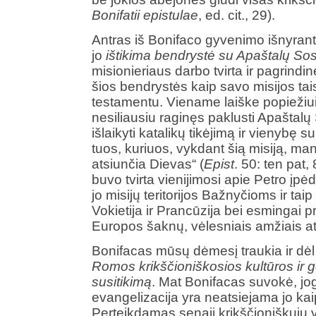
Bonifatii epistulae
, ed. cit., 29).
Antras iš Bonifaco gyvenimo išnyranti
jo
ištikima bendrystė su Apaštalų So
misionieriaus darbo tvirta ir pagrindin
šios bendrystės kaip savo misijos taisy
testamentu. Viename laiške popiežiui 
nesiliausiu raginęs paklusti Apaštalų 
išlaikyti katalikų tikėjimą ir vienybę
tuos, kuriuos, vykdant šią misiją, ma
atsiunčia Dievas“ (
Epist
. 50: ten pat,
buvo tvirta vienijimosi apie Petro įpė
jo misijų teritorijos Bažnyčioms ir ta
Vokietija ir Prancūzija bei esmingai pr
Europos šaknų, vėlesniais amžiais at
Bonifacas mūsų dėmesį traukia ir dėl t
Romos krikščioniškosios kultūros ir 
susitikimą
. Mat Bonifacas suvokė, jog
evangelizacija yra neatsiejama jo kai
Perteikdamas senąjį krikščioniškųjų ve