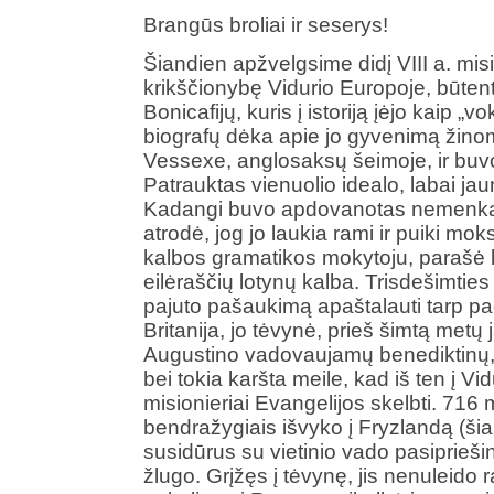
Brangūs broliai ir seserys!
Šiandien apžvelgsime didį VIII a. misi
krikščionybę Vidurio Europoje, būtent
Bonicafijų, kuris į istoriją įėjo kaip „
biografų dėka apie jo gyvenimą žino
Vessexe, anglosaksų šeimoje, ir buvo
Patrauktas vienuolio idealo, labai jau
Kadangi buvo apdovanotas nemenkais 
atrodė, jog jo laukia rami ir puiki moks
kalbos gramatikos mokytoju, parašė ke
eilėraščių lotynų kalba. Trisdešimties
pajuto pašaukimą apaštalauti tarp pa
Britanija, jo tėvynė, prieš šimtą metų
Augustino vadovaujamų benediktinų, iš
bei tokia karšta meile, kad iš ten į 
misionieriai Evangelijos skelbti. 716 
bendražygiais išvyko į Fryzlandą (šia
susidūrus su vietinio vado pasiprieš
žlugo. Grįžęs į tėvynę, jis nenuleido 