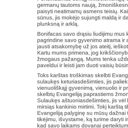
germanų tautoms naują, žmoniškesnę
paisyti neatimamų asmens teisių. Kai
sūnus, jis mokėjo sujungti maldą ir dar
plunksną ir arklą.
Bonifacas savo drąsiu liudijimu mus 
pagrindine savo gyvenimo atrama ir a
jausti atsakomybę už jos ateitį, ieško
Kartu mums primena, jog krikščionybė 
žmogaus pažangą. Mums tenka užduoti
paveldui ir leisti jam duoti vaisių būsi
Toks karštas troškimas skelbti Evange
sulaukęs keturiasdešimties, jis paliek
vienuoliškąjį gyvenimą, vienuolio ir 
skelbtų Evangeliją paprastiems žmo
Sulaukęs aštuoniasdešimties, jis vėl l
mirsiąs kankinio mirtimi. Tokį karštą t
Evangeliją palyginę su mūsų dažnai to
tikėjimu, išvystame, ką turime daryti ir
kad savo laikams dovanai perteiktum