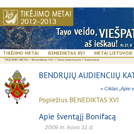
TIKĖJIMO METAI
BENEDIKTAS XVI
METAI LIETUVOJE
TIKĖJIMO METAI
>
Benediktas XVI
>
Visos katechezės
>
Katechezė
BENDRŲJŲ AUDIENCIJŲ KA
» Ciklas „Apie 
Popiežius BENEDIKTAS XVI
Apie šventąjį Bonifacą
2009 m. kovo 11 d.