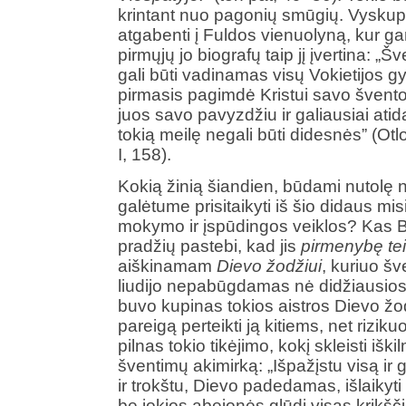
krintant nuo pagonių smūgių. Vyskup
atgabenti į Fuldos vienuolyną, kur ga
pirmųjų jo biografų taip jį įvertina: 
gali būti vadinamas visų Vokietijos gy
pirmasis pagimdė Kristui savo šventoj
juos savo pavyzdžiu ir galiausiai at
tokią meilę negali būti didesnės” (Otl
I, 158).
Kokią žinią šiandien, būdami nutolę 
galėtume prisitaikyti iš šio didaus mi
mokymo ir įspūdingos veiklos? Kas B
pradžių pastebi, kad jis
pirmenybę tei
aiškinamam
Dievo žodžiui
, kuriuo šv
liudijo nepabūgdamas nė didžiausios 
buvo kupinas tokios aistros Dievo žodž
pareigą perteikti ją kitiems, net riz
pilnas tokio tikėjimo, kokį skleisti iš
šventimų akimirką: „Išpažįstu visą ir g
ir trokštu, Dievo padedamas, išlaikyti
be jokios abejonės glūdi visas krikšč