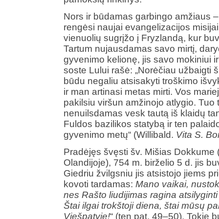
Nors ir būdamas garbingo amžiaus –
rengėsi naujai evangelizacijos misija
vienuolių sugrįžo į Fryzlandą, kur b
Tartum nujausdamas savo mirtį, dar
gyvenimo kelionę, jis savo mokiniui i
soste Lului rašė: „Norėčiau užbaigti 
būdu negaliu atsisakyti troškimo išvy
ir man artinasi metas mirti. Vos mariej
pakilsiu viršun amžinojo atlygio. Tuo
nenuilsdamas vesk tautą iš klaidų ta
Fuldos bazilikos statybą ir ten palai
gyvenimo metų“ (Willibald.
Vita S. Bon
Pradėjęs švęsti šv. Mišias Dokkume 
Olandijoje), 754 m. birželio 5 d. jis 
Giedriu žvilgsniu jis atsistojo jiems 
kovoti tardamas:
Mano vaikai, nustok
nes Rašto liudijimas ragina atsilyginti
Štai ilgai trokštoji diena, štai mūsų
Viešpatyje!
“ (ten pat, 49–50). Tokie b