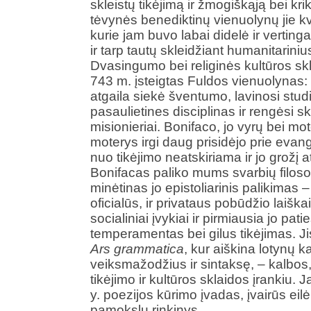
skleistų tikėjimą ir žmogiškąją bei kri
tėvynės benediktinų vienuolynų jie kvi
kurie jam buvo labai didelė ir verting
ir tarp tautų skleidžiant humanitarin
Dvasingumo bei religinės kultūros sk
743 m. įsteigtas Fuldos vienuolynas: 
atgaila siekė šventumo, lavinosi stud
pasaulietines disciplinas ir rengėsi sk
misionieriai. Bonifaco, jo vyrų bei m
moterys irgi daug prisidėjo prie evan
nuo tikėjimo neatskiriama ir jo grožį a
Bonifacas paliko mums svarbių filosof
minėtinas jo epistoliarinis palikimas – t
oficialūs, ir privataus pobūdžio laiška
socialiniai įvykiai ir pirmiausia jo pa
temperamentas bei gilus tikėjimas. Jis
Ars grammatica
, kur aiškina lotynų k
veiksmažodžius ir sintaksę, – kalbos, 
tikėjimo ir kultūros sklaidos įrankiu. 
y. poezijos kūrimo įvadas, įvairūs eilė
pamokslų rinkinys.