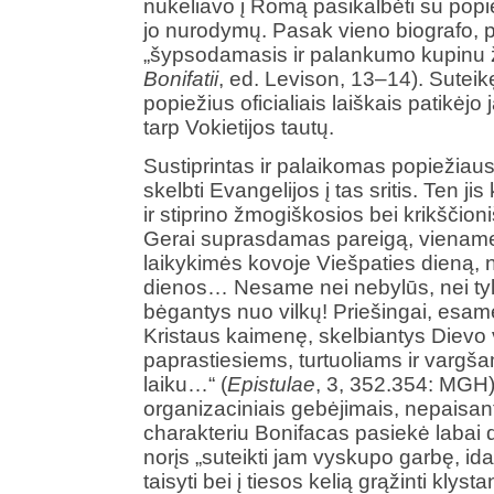
nukeliavo į Romą pasikalbėti su popiež
jo nurodymų. Pasak vieno biografo, p
„šypsodamasis ir palankumo kupinu žv
Bonifatii
, ed. Levison, 13–14). Sutei
popiežius oficialiais laiškais patikėjo
tarp Vokietijos tautų.
Sustiprintas ir palaikomas popiežiau
skelbti Evangelijos į tas sritis. Ten j
ir stiprino žmogiškosios bei krikščio
Gerai suprasdamas pareigą, viename iš
laikykimės kovoje Viešpaties dieną, n
dienos… Nesame nei nebylūs, nei tylū
bėgantys nuo vilkų! Priešingai, esame
Kristaus kaimenę, skelbiantys Dievo v
paprastiesiems, turtuoliams ir varg
laiku…“ (
Epistulae
, 3, 352.354: MGH)
organizaciniais gebėjimais, nepaisant
charakteriu Bonifacas pasiekė labai
norįs „suteikti jam vyskupo garbę, idan
taisyti bei į tiesos kelią grąžinti kly