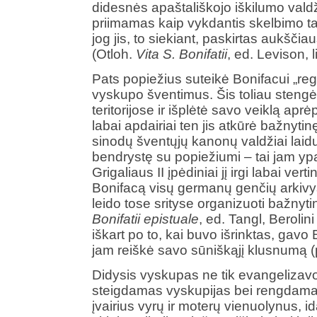
didesnės apaštališkojo iškilumo valdži
priimamas kaip vykdantis skelbimo tar
jog jis, to siekiant, paskirtas aukščia
(Otloh.
Vita S. Bonifatii
, ed. Levison, li
Pats popiežius suteikė Bonifacui „regio
vyskupo šventimus. Šis toliau stengė
teritorijose ir išplėtė savo veiklą ap
labai apdairiai ten jis atkūrė bažnyti
sinodų šventųjų kanonų valdžiai laiduo
bendrystę su popiežiumi – tai jam yp
Grigaliaus II įpėdiniai jį irgi labai vert
Bonifacą visų germanų genčių arkivys
leido tose srityse organizuoti bažnyti
Bonifatii epistuale
, ed. Tangl, Berolin
iškart po to, kai buvo išrinktas, gavo
jam reiškė savo sūniškąjį klusnumą (
Didysis vyskupas ne tik evangelizavo
steigdamas vyskupijas bei rengdamas s
įvairius vyrų ir moterų vienuolynus, idan