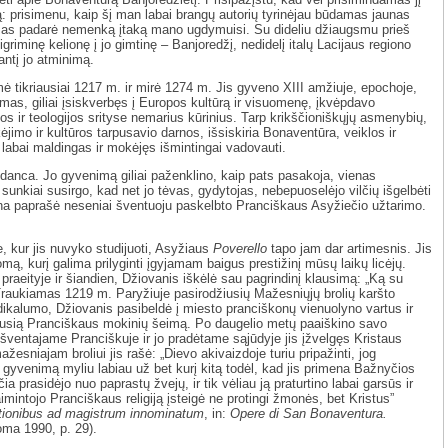
ją: prisimenu, kaip šį man labai brangų autorių tyrinėjau būdamas jaunas
mas padarė nemenką įtaką mano ugdymuisi. Su dideliu džiaugsmu prieš
igriminę kelionę į jo gimtinę – Banjoredžį, nedidelį italų Lacijaus regiono
antį jo atminimą.
 tikriausiai 1217 m. ir mirė 1274 m. Jis gyveno XIII amžiuje, epochoje,
jimas, giliai įsiskverbęs į Europos kultūrą ir visuomenę, įkvėpdavo
ijos ir teologijos srityse nemarius kūrinius. Tarp krikščioniškųjų asmenybių,
ikėjimo ir kultūros tarpusavio darnos, išsiskiria Bonaventūra, veiklos ir
labai maldingas ir mokėjęs išmintingai vadovauti.
idanca. Jo gyvenimą giliai paženklino, kaip pats pasakoja, vienas
 sunkiai susirgo, kad net jo tėvas, gydytojas, nebepuoselėjo vilčių išgelbėti
tina paprašė neseniai šventuoju paskelbto Pranciškaus Asyžiečio užtarimo.
, kur jis nuvyko studijuoti, Asyžiaus
Poverello
tapo jam dar artimesnis. Jis
mą, kurį galima prilyginti įgyjamam baigus prestižinį mūsų laikų licėjų.
 praeityje ir šiandien, Džiovanis iškėlė sau pagrindinį klausimą: „Ką su
raukiamas 1219 m. Paryžiuje pasirodžiusių Mažesniųjų brolių karšto
radikalumo, Džiovanis pasibeldė į miesto pranciškonų vienuolyno vartus ir
ausią Pranciškaus mokinių šeimą. Po daugelio metų paaiškino savo
ventajame Pranciškuje ir jo pradėtame sąjūdyje jis įžvelgęs Kristaus
esniajam broliui jis rašė: „Dievo akivaizdoje turiu pripažinti, jog
 gyvenimą myliu labiau už bet kurį kitą todėl, kad jis primena Bažnyčios
a prasidėjo nuo paprastų žvejų, ir tik vėliau ją praturtino labai garsūs ir
aimintojo Pranciškaus religiją įsteigė ne protingi žmonės, bet Kristus”
stionibus ad magistrum innominatum
, in:
Opere di San Bonaventura.
oma 1990, p. 29).