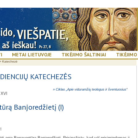
I
METAI LIETUVOJE
TIKĖJIMO ŠALTINIAI
TIKĖJIMO
>
Katechezė
DIENCIJŲ KATECHEZĖS
» Ciklas „Apie viduramžių teologus ir šventuosius“
 XVI
rą Banjoredžietį (I)
!
ti apie Bonaventūrą Banjoredžietį. Prisipažįstu, kad vėl prisimindamas jį