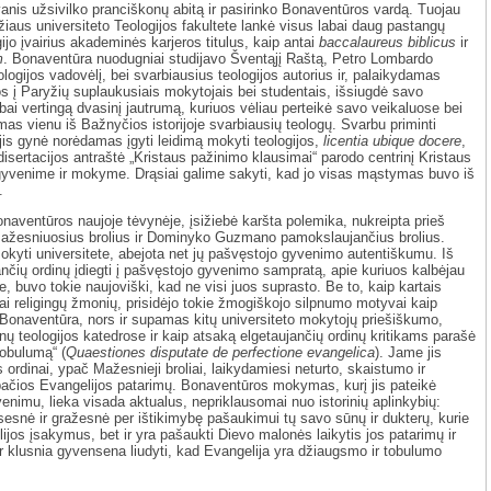
anis užsivilko pranciškonų abitą ir pasirinko Bonaventūros vardą. Tuojau
yžiaus universiteto Teologijos fakultete lankė visus labai daug pastangų
ijo įvairius akademinės karjeros titulus, kaip antai
baccalaureus biblicus
ir
m
. Bonaventūra nuodugniai studijavo Šventąjį Raštą, Petro Lombardo
ologijos vadovėlį, bei svarbiausius teologijos autorius ir, palaikydamas
os į Paryžių suplaukusiais mokytojais bei studentais, išsiugdė savo
ai vertingą dvasinį jautrumą, kuriuos vėliau perteikė savo veikaluose bei
as vienu iš Bažnyčios istorijoje svarbiausių teologų. Svarbu priminti
jis gynė norėdamas įgyti leidimą mokyti teologijos,
licentia ubique docere
,
 disertacijos antraštė „Kristaus pažinimo klausimai“ parodo centrinį Kristaus
yvenime ir mokyme. Drąsiai galime sakyti, kad jo visas mąstymas buvo iš
.
naventūros naujoje tėvynėje, įsižiebė karšta polemika, nukreipta prieš
ažesniuosius brolius ir Dominyko Guzmano pamokslaujančius brolius.
okyti universitete, abejota net jų pašvęstojo gyvenimo autentiškumu. Iš
jančių ordinų įdiegti į pašvęstojo gyvenimo sampratą, apie kuriuos kalbėjau
 buvo tokie naujoviški, kad ne visi juos suprasto. Be to, kaip kartais
žiai religingų žmonių, prisidėjo tokie žmogiškojo silpnumo motyvai kaip
 Bonaventūra, nors ir supamas kitų universiteto mokytojų priešiškumo,
nų teologijos katedrose ir kaip atsaką elgetaujančių ordinų kritikams parašė
tobulumą“ (
Quaestiones disputate de perfectione evangelica
). Jame jis
 ordinai, ypač Mažesnieji broliai, laikydamiesi neturto, skaistumo ir
pačios Evangelijos patarimų. Bonaventūros mokymas, kurį jis pateikė
enimu, lieka visada aktualus, nepriklausomai nuo istorinių aplinkybių:
esnė ir gražesnė per ištikimybę pašaukimui tų savo sūnų ir dukterų, kurie
ijos įsakymus, bet ir yra pašaukti Dievo malonės laikytis jos patarimų ir
 ir klusnia gyvensena liudyti, kad Evangelija yra džiaugsmo ir tobulumo