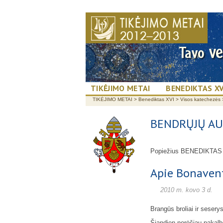
TIKĖJIMO METAI
BENEDIKTAS XV
TIKĖJIMO METAI
>
Benediktas XVI
>
Visos katechezės
BENDRŲJŲ AU
Popiežius BENEDIKTAS
Apie Bonaventū
2010 m. kovo 3 d.
Brangūs broliai ir seserys
Šiandien norėčiau pakalbė