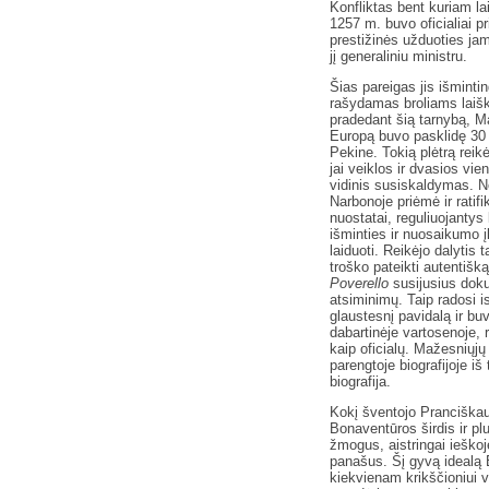
Konfliktas bent kuriam la
1257 m. buvo oficialiai p
prestižinės užduoties jam
jį generaliniu ministru.
Šias pareigas jis išminti
rašydamas broliams laišk
pradedant šią tarnybą, Ma
Europą buvo pasklidę 30 t
Pekine. Tokią plėtrą reikė
jai veiklos ir dvasios vie
vidinis susiskaldymas. N
Narbonoje priėmė ir ratif
nuostatai, reguliuojanty
išminties ir nuosaikumo į
laiduoti. Reikėjo dalytis 
troško pateikti autentišk
Poverello
susijusius doku
atsiminimų. Taip radosi i
glaustesnį pavidalą ir b
dabartinėje vartosenoje, r
kaip oficialų. Mažesniųjų
parengtoje biografijoje iš 
biografija.
Kokį šventojo Pranciškau
Bonaventūros širdis ir 
žmogus, aistringai ieškoję
panašus. Šį gyvą idealą 
kiekvienam krikščioniui v