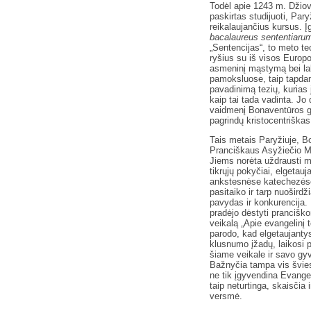
Todėl apie 1243 m. Džiov
paskirtas studijuoti, Par
reikalaujančius kursus. Įg
bacalaureus sententiaru
„Sentencijas“, to meto te
ryšius su iš visos Europ
asmeninį mąstymą bei lab
pamoksluose, taip tapdam
pavadinimą tezių, kurias 
kaip tai tada vadinta. Jo
vaidmenį Bonaventūros g
pagrindų kristocentriškas
Tais metais Paryžiuje, Bo
Pranciškaus Asyžiečio M
Jiems norėta uždrausti m
tikrųjų pokyčiai, elgetau
ankstesnėse katechezėse,
pasitaiko ir tarp nuošird
pavydas ir konkurencija.
pradėjo dėstyti pranciško
veikalą „Apie evangelinį 
parodo, kad elgetaujantys
klusnumo įžadų, laikosi 
šiame veikale ir savo gyv
Bažnyčia tampa vis švies
ne tik įgyvendina Evangel
taip neturtinga, skaisčia
versmė.