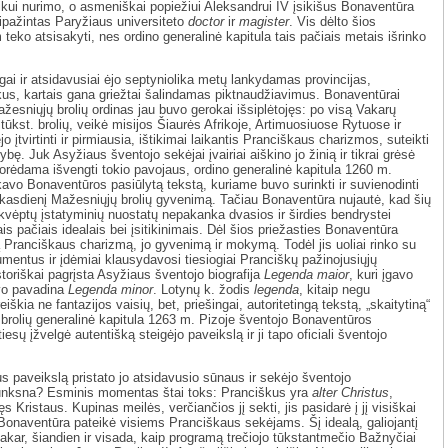
ikui nurimo, o asmeniškai popiežiui Aleksandrui IV įsikišus Bonaventūra
ripažintas Paryžiaus universiteto
doctor
ir
magister
. Vis dėlto šios
 teko atsisakyti, nes ordino generalinė kapitula tais pačiais metais išrinko
ngai ir atsidavusiai ėjo septyniolika metų lankydamas provincijas,
us, kartais gana griežtai šalindamas piktnaudžiavimus. Bonaventūrai
žesniųjų brolių ordinas jau buvo gerokai išsiplėtojęs: po visą Vakarų
ūkst. brolių, veikė misijos Šiaurės Afrikoje, Artimuosiuose Rytuose ir
jo įtvirtinti ir pirmiausia, ištikimai laikantis Pranciškaus charizmos, suteikti
nybę. Juk Asyžiaus šventojo sekėjai įvairiai aiškino jo žinią ir tikrai grėsė
orėdama išvengti tokio pavojaus, ordino generalinė kapitula 1260 m.
ikavo Bonaventūros pasiūlytą tekstą, kuriame buvo surinkti ir suvienodinti
s kasdienį Mažesniųjų brolių gyvenimą. Tačiau Bonaventūra nujautė, kad šių
kvėptų įstatyminių nuostatų nepakanka dvasios ir širdies bendrystei
tais pačiais idealais bei įsitikinimais. Dėl šios priežasties Bonaventūra
ą Pranciškaus charizmą, jo gyvenimą ir mokymą. Todėl jis uoliai rinko su
mentus ir įdėmiai klausydavosi tiesiogiai Pranciškų pažinojusiųjų
storiškai pagrįsta Asyžiaus šventojo biografija
Legenda maior
, kuri įgavo
uvo pavadina
Legenda minor
. Lotynų k. žodis
legenda
, kitaip negu
eiškia ne fantazijos vaisių, bet, priešingai, autoritetingą tekstą, „skaitytiną“
 brolių generalinė kapitula 1263 m. Pizoje šventojo Bonaventūros
tiesų įžvelgė autentišką steigėjo paveikslą ir ji tapo oficiali šventojo
s paveikslą pristato jo atsidavusio sūnaus ir sekėjo šventojo
plunksna? Esminis momentas štai toks: Pranciškus yra
alter Christus
,
s Kristaus. Kupinas meilės, verčiančios jį sekti, jis pasidarė į jį visiškai
Bonaventūra pateikė visiems Pranciškaus sekėjams. Šį idealą, galiojantį
akar, šiandien ir visada, kaip programą trečiojo tūkstantmečio Bažnyčiai