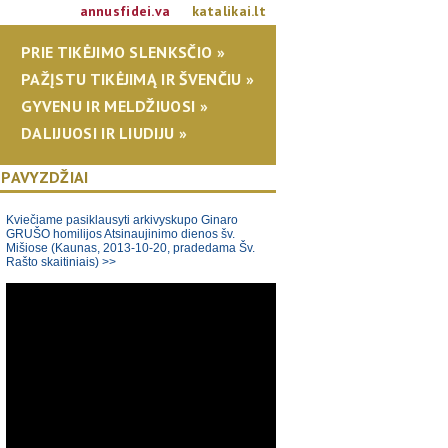
annusfidei.va
katalikai.lt
PRIE TIKĖJIMO SLENKSČIO »
PAŽĮSTU TIKĖJIMĄ IR ŠVENČIU »
GYVENU IR MELDŽIUOSI »
DALIJUOSI IR LIUDIJU »
 PAVYZDŽIAI
Kviečiame pasiklausyti arkivyskupo Ginaro
GRUŠO homilijos Atsinaujinimo dienos šv.
Mišiose (Kaunas, 2013-10-20, pradedama Šv.
Rašto skaitiniais) >>