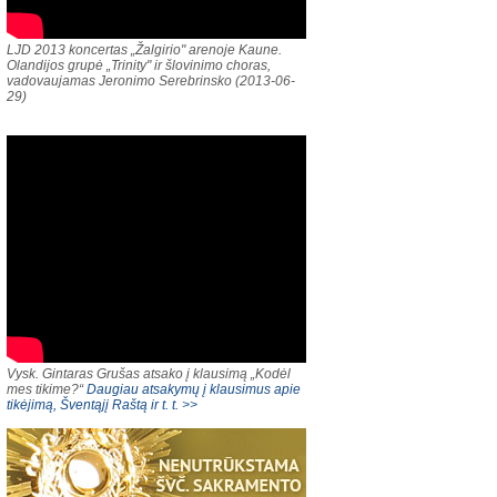
LJD 2013 koncertas „Žalgirio" arenoje Kaune.
Olandijos grupė „Trinity" ir šlovinimo choras,
vadovaujamas Jeronimo Serebrinsko (2013-06-
29)
Vysk. Gintaras Grušas atsako į klausimą „Kodėl
mes tikime?“
Daugiau atsakymų į klausimus apie
tikėjimą, Šventąjį Raštą ir t. t. >>