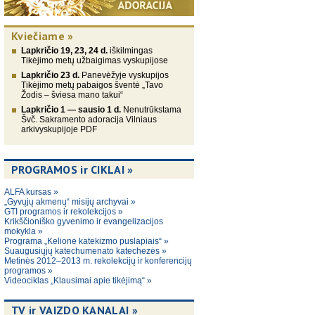
Kviečiame »
Lapkričio 19, 23, 24 d.
iškilmingas
Tikėjimo metų užbaigimas vyskupijose
Lapkričio 23 d.
Panevėžyje vyskupijos
Tikėjimo metų pabaigos šventė „Tavo
Žodis – šviesa mano takui“
Lapkričio 1 — sausio 1 d.
Nenutrūkstama
Švč. Sakramento adoracija Vilniaus
arkivyskupijoje PDF
PROGRAMOS ir CIKLAI »
ALFA kursas »
„Gyvųjų akmenų“ misijų archyvai »
GTI programos ir rekolekcijos »
Krikščioniško gyvenimo ir evangelizacijos
mokykla »
Programa „Kelionė katekizmo puslapiais“ »
Suaugusiųjų katechumenato katechezės »
Metinės 2012–2013 m. rekolekcijų ir konferencijų
programos »
Videociklas „Klausimai apie tikėjimą“ »
TV ir VAIZDO KANALAI »