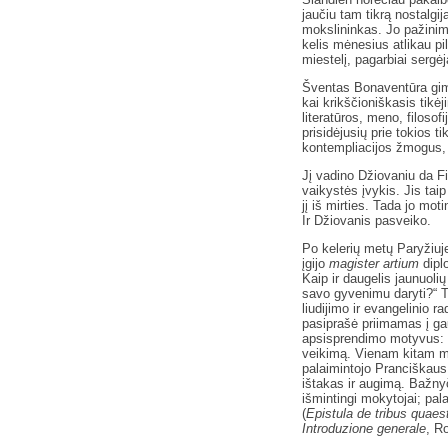
jaučiu tam tikrą nostalgi
mokslininkas. Jo pažini
kelis mėnesius atlikau pil
miestelį, pagarbiai sergėj
Šventas Bonaventūra gimė
kai krikščioniškasis tikė
literatūros, meno, filosof
prisidėjusių prie tokios t
kontempliacijos žmogus, 
Jį vadino Džiovaniu da F
vaikystės įvykis. Jis taip
jį iš mirties. Tada jo mo
Ir Džiovanis pasveiko.
Po kelerių metų Paryžiuje
įgijo
magister artium
diplo
Kaip ir daugelis jaunuolių
savo gyvenimu daryti?“ T
liudijimo ir evangelinio 
pasiprašė priimamas į g
apsisprendimo motyvus: š
veikimą. Vienam kitam maž
palaimintojo Pranciškaus
ištakas ir augimą. Bažnyči
išmintingi mokytojai; pal
(
Epistula de tribus quae
Introduzione generale
, R